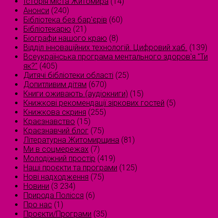
Історія міста Житомира
(14)
Анонси
(240)
Бібліотека без бар'єрів
(60)
Бібліотекарю
(21)
Біографи нашого краю
(8)
Відділ інноваційних технологій. Цифровий хаб.
(139)
Всеукраїнська програма ментального здоров'я "Ти
як?"
(405)
Дитячі бібліотеки області
(25)
Допитливим дітям
(670)
Книги оживають (аудіокниги)
(15)
Книжкові рекомендації зіркових гостей
(5)
Книжкова скриня
(255)
Краєзнавство
(15)
Краєзнавчий блог
(75)
Літературна Житомирщина
(81)
Ми в соцмережах
(7)
Молодіжний простір
(419)
Наші проєкти та програми
(125)
Нові надходження
(75)
Новини
(3 234)
Природа Полісся
(6)
Про нас
(1)
Проєкти/Програми
(35)