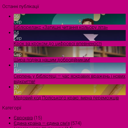
Останні публікації
06
Сер
Бібліорелакс «Затишні читання кольору літа»
04
Сер
Крок за кроком до цифрової впевненості
01
Сер
Щира подяка нашим добродійникам!
31
Лип
Серпень у бібліотеці — час яскравих вражень і нових
відкриттів!
30
Лип
Медовий код Поліського краю: імена переможців
Категорії
Євроквіз
(15)
Єдина країна — єдина сім’я
(574)