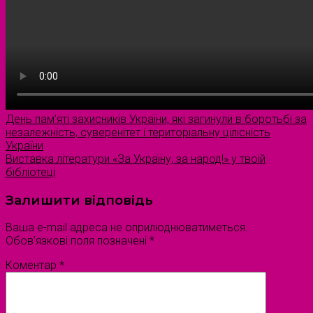
День пам’яті захисників України, які загинули в боротьбі за
незалежність, суверенітет і територіальну цілісність
України
Виставка літератури «За Україну, за народ!» у твоїй
бібліотеці
Залишити відповідь
Ваша e-mail адреса не оприлюднюватиметься.
Обов’язкові поля позначені
*
Коментар
*