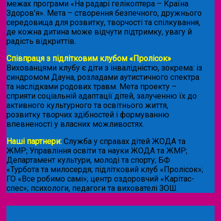
межах програми «На радарі гелікоптера – Країна
Здоров’я». Мета – створення безпечного, дружнього
середовища для розвитку, творчості та спілкування,
де кожна дитина може відчути підтримку, увагу й
радість відкриттів.
Співпраця з підлітковим клубом «Пролісок»
.
Вихованцями клубу є діти з інвалідністю, зокрема: із
синдромом Дауна, розладами аутистичного спектра
та наслідками родових травм. Мета проекту –
сприяти соціальній адаптації дітей, залученню їх до
активного культурного та освітнього життя,
розвитку творчих здібностей і формуванню
впевненості у власних можливостях.
Наші партнери:
Служба у справах дітей ЖОДА та
ЖМР; Управління освіти та науки ЖОДА та ЖМР;
Департамент культури, молоді та спорту; БФ
«Турбота та милосердя; підлітковий клуб «Пролісок»;
ГО «Все робимо самі»; центр оздоровчий «Карітас-
спес»;
психологи, педагоги та вихователі ЗОШ.