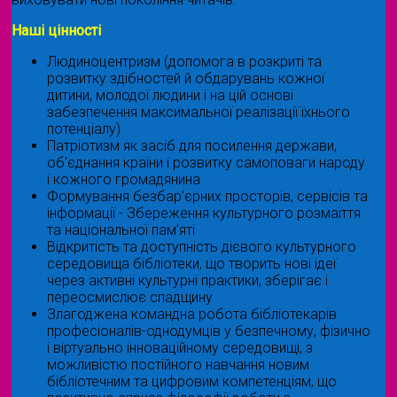
Наші цінності
Людиноцентризм (допомога в розкриті та
розвитку здібностей й обдарувань кожної
дитини, молодої людини і на цій основі
забезпечення максимальної реалізації їхнього
потенціалу)
Патріотизм як засіб для посилення держави,
об'єднання країни і розвитку самоповаги народу
і кожного громадянина
Формування безбар’єрних просторів, сервісів та
інформації - Збереження культурного розмаїття
та національної пам’яті
Відкритість та доступність дієвого культурного
середовища бібліотеки, що творить нові ідеї
через активні культурні практики, зберігає і
переосмислює спадщину
Злагоджена командна робота бібліотекарів
професіоналів-однодумців у безпечному, фізично
і віртуально інноваційному середовищі, з
можливістю постійного навчання новим
бібліотечним та цифровим компетенціям, що