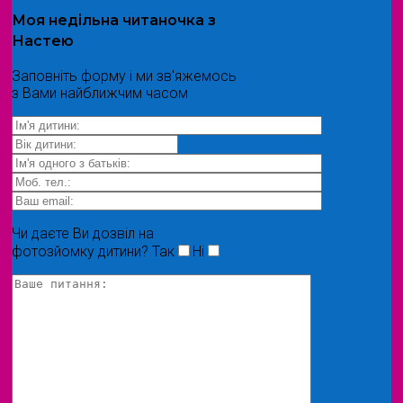
Моя
недільна читаночка
з
Настею
Заповніть форму і ми зв'яжемось
з Вами найближчим часом
Чи даєте Ви дозвіл на
фотозйомку дитини?
Так
Ні