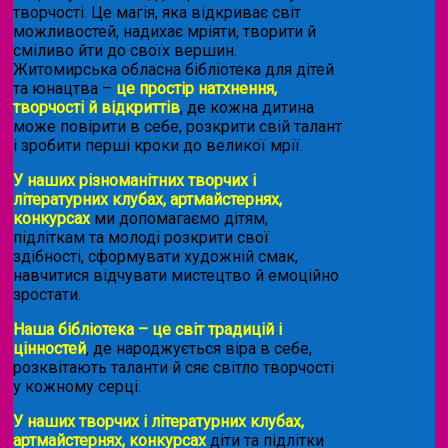
творчості. Це магія, яка відкриває світ
можливостей, надихає мріяти, творити й
сміливо йти до своїх вершин.
Житомирська обласна бібліотека для дітей
та юнацтва –
це простір натхнення,
творчості й відкриттів
, де кожна дитина
може повірити в себе, розкрити свій талант
і зробити перші кроки до великої мрії.
У наших різноманітних творчих і
літературних клубах, артмайстернях,
конкурсах
ми допомагаємо дітям,
підліткам та молоді розкрити свої
здібності, сформувати художній смак,
навчитися відчувати мистецтво й емоційно
зростати.
Наша бібліотека – це світ традицій і
цінностей
, де народжується віра в себе,
розквітають таланти й сяє світло творчості
у кожному серці.
У наших творчих і літературних клубах,
артмайстернях, конкурсах
діти та підлітки