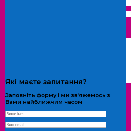
Що бажаєте замовити:
Екскурсія
Локація
Які маєте запитання?
Заповніть форму і ми зв'яжемось з
Вами найближчим часом
*Дані не передаються третім особам
Екскурсія/локація