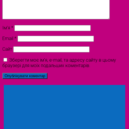
Ім'я
*
Email
*
Сайт
Зберегти моє ім'я, e-mail, та адресу сайту в цьому
браузері для моїх подальших коментарів.