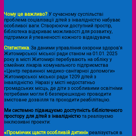
Чому це важливо?
У сучасному суспільстві
проблема соціалізації дітей з інвалідністю набуває
особливої ваги. Створюючи доступний простір,
бібліотека відкриває можливості для розвитку,
підтримки й упевненості кожного відвідувача.
Статистика.
За даними управління охорони здоров’я
Житомирської міської ради станом на 01.01. 2025
року в місті Житомирі перебувають на обліку у
сімейних лікарів комунального підприємства
«Центр первинної медико-санітарної допомоги»
Житомирської міської ради 1209 дітей з
інвалідністю. Наразі у місті недостатньо
громадських місць, де діти з особливими освітніми
потребами могли б безперешкодно проводити
змістовне дозвілля та проходити реабілітацію.
Ми системно підвищуємо доступність бібліотечного
простору для дітей з інвалідністю
та реалізуємо
інклюзивні проекти:
«Промінчик щастя особливій дитині»
реалізується в