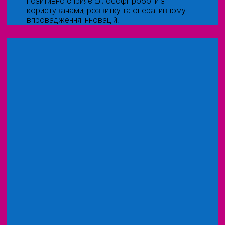
позитивно сприяє філософії роботи з
користувачами, розвитку та оперативному
впровадження інновацій.