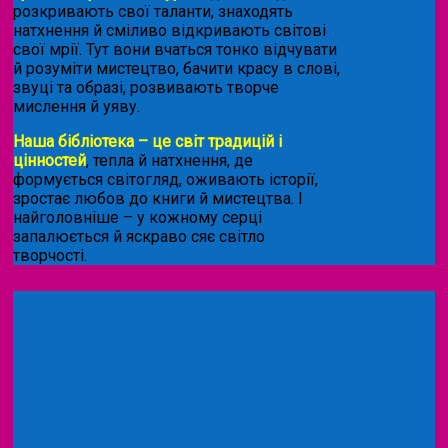
розкривають свої таланти, знаходять
натхнення й сміливо відкривають світові
свої мрії. Тут вони вчаться тонко відчувати
й розуміти мистецтво, бачити красу в слові,
звуці та образі, розвивають творче
мислення й уяву.
Наша бібліотека – це світ традицій і
цінностей
, тепла й натхнення, де
формується світогляд, оживають історії,
зростає любов до книги й мистецтва. І
найголовніше – у кожному серці
запалюється й яскраво сяє світло
творчості.