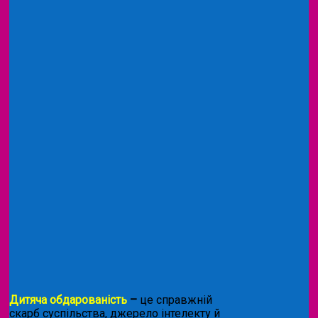
Дитяча обдарованість
–
це справжній
скарб суспільства, джерело інтелекту й