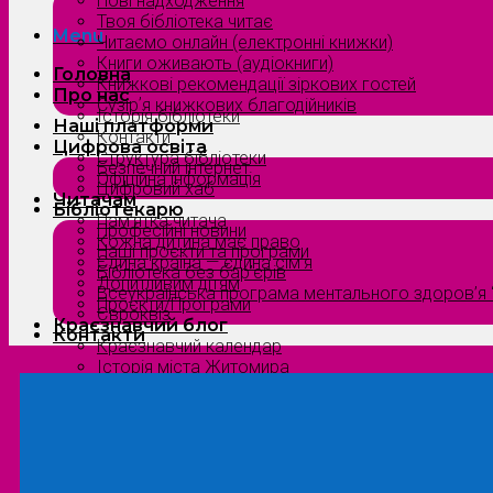
Нові надходження
Твоя бібліотека читає
Menu
Читаємо онлайн (електронні книжки)
Книги оживають (аудіокниги)
Головна
Книжкові рекомендації зіркових гостей
Про нас
Сузірʼя книжкових благодійників
Історія бібліотеки
Наші платформи
Контакти
Цифрова освіта
Структура бібліотеки
Безпечний інтернет
Офіційна інформація
Цифровий хаб
Читачам
Бібліотекарю
Пам’ятка читача
Професійні новини
Кожна дитина має право
Наші проєкти та програми
Єдина країна — єдина сім’я
Бібліотека без бар’єрів
Допитливим дітям
Всеукраїнська програма ментального здоров’я “
Проєкти/Програми
Євроквіз
Краєзнавчий блог
Контакти
Краєзнавчий календар
Історія міста Житомира
Біографи нашого краю
Природа Полісся
Літературна Житомирщина
Славетні імена нашого краю
Menu