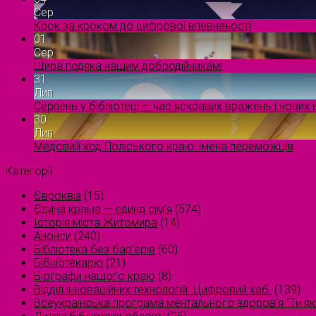
Сер
Крок за кроком до цифрової впевненості
01
Сер
Щира подяка нашим добродійникам!
31
Лип
Серпень у бібліотеці — час яскравих вражень і нових в
30
Лип
Медовий код Поліського краю: імена переможців
Категорії
Євроквіз
(15)
Єдина країна — єдина сім’я
(574)
Історія міста Житомира
(14)
Анонси
(240)
Бібліотека без бар'єрів
(60)
Бібліотекарю
(21)
Біографи нашого краю
(8)
Відділ інноваційних технологій. Цифровий хаб.
(139)
Всеукраїнська програма ментального здоров'я "Ти як