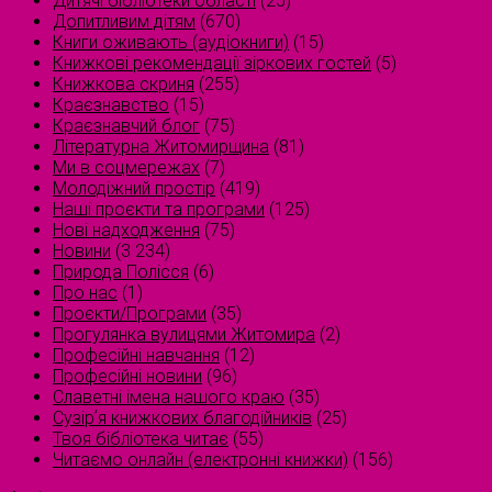
Дитячі бібліотеки області
(25)
Допитливим дітям
(670)
Книги оживають (аудіокниги)
(15)
Книжкові рекомендації зіркових гостей
(5)
Книжкова скриня
(255)
Краєзнавство
(15)
Краєзнавчий блог
(75)
Літературна Житомирщина
(81)
Ми в соцмережах
(7)
Молодіжний простір
(419)
Наші проєкти та програми
(125)
Нові надходження
(75)
Новини
(3 234)
Природа Полісся
(6)
Про нас
(1)
Проєкти/Програми
(35)
Прогулянка вулицями Житомира
(2)
Професійні навчання
(12)
Професійні новини
(96)
Славетні імена нашого краю
(35)
Сузірʼя книжкових благодійників
(25)
Твоя бібліотека читає
(55)
Читаємо онлайн (електронні книжки)
(156)