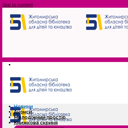
Skip to content
Новини
Анонси
Молодіжний простір
Книжкова скриня