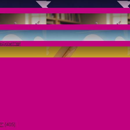
ідкриттів!
?"
(405)