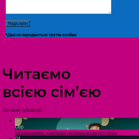
*Дані не передаються третім особам
ПРОСТІР ДОЗВІЛЛЯ ДІТЕЙ ТА ДОРОСЛИХ
Читаємо
всією сім’єю
Останні публікації
06
Сер
Бібліорелакс «Затишні читання кольору літа»
04