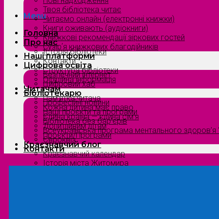
Нові надходження
Твоя бібліотека читає
Menu
Читаємо онлайн (електронні книжки)
Книги оживають (аудіокниги)
Головна
Книжкові рекомендації зіркових гостей
Про нас
Сузірʼя книжкових благодійників
Історія бібліотеки
Наші платформи
Контакти
Цифрова освіта
Структура бібліотеки
Безпечний інтернет
Офіційна інформація
Цифровий хаб
Читачам
Бібліотекарю
Пам’ятка читача
Професійні новини
Кожна дитина має право
Наші проєкти та програми
Єдина країна — єдина сім’я
Бібліотека без бар’єрів
Допитливим дітям
Всеукраїнська програма ментального здоров’я “
Проєкти/Програми
Євроквіз
Краєзнавчий блог
Контакти
Краєзнавчий календар
Історія міста Житомира
Біографи нашого краю
Природа Полісся
Літературна Житомирщина
Славетні імена нашого краю
Menu