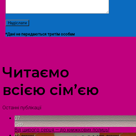
*Дані не передаються третім особам
ПРОСТІР ДОЗВІЛЛЯ ДІТЕЙ ТА ДОРОСЛИХ
Читаємо
всією сім’єю
Останні публікації
07
Сер
Від щирого серця — до книжкових полиць!
07