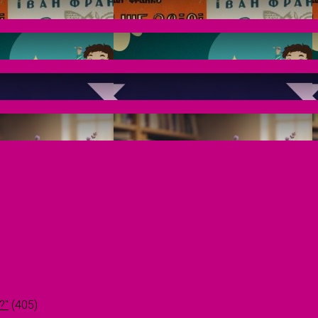
?"
(405)