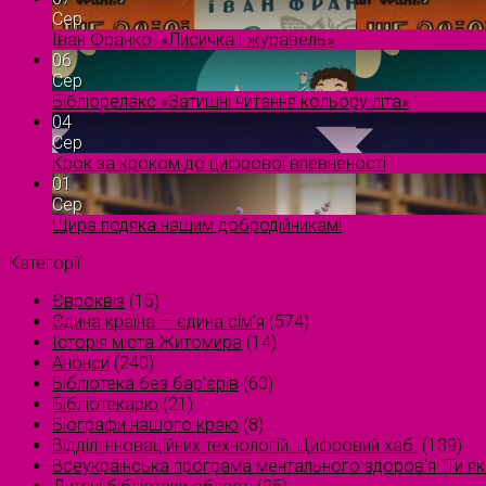
Сер
Іван Франко. «Лисичка і журавель»
06
Сер
Бібліорелакс «Затишні читання кольору літа»
04
Сер
Крок за кроком до цифрової впевненості
01
Сер
Щира подяка нашим добродійникам!
Категорії
Євроквіз
(15)
Єдина країна — єдина сім’я
(574)
Історія міста Житомира
(14)
Анонси
(240)
Бібліотека без бар'єрів
(60)
Бібліотекарю
(21)
Біографи нашого краю
(8)
Відділ інноваційних технологій. Цифровий хаб.
(139)
Всеукраїнська програма ментального здоров'я "Ти як