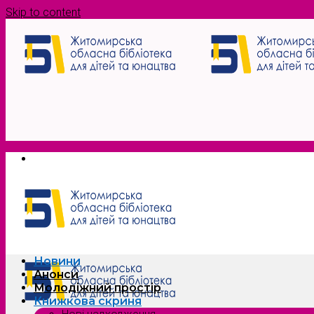
Skip to content
Новини
Анонси
Молодіжний простір
Книжкова скриня