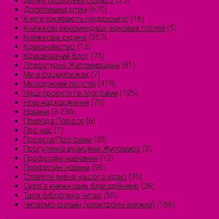
Дитячі бібліотеки області
(25)
Допитливим дітям
(670)
Книги оживають (аудіокниги)
(16)
Книжкові рекомендації зіркових гостей
(5)
Книжкова скриня
(257)
Краєзнавство
(15)
Краєзнавчий блог
(75)
Літературна Житомирщина
(81)
Ми в соцмережах
(7)
Молодіжний простір
(419)
Наші проєкти та програми
(125)
Нові надходження
(76)
Новини
(3 236)
Природа Полісся
(6)
Про нас
(1)
Проєкти/Програми
(35)
Прогулянка вулицями Житомира
(2)
Професійні навчання
(12)
Професійні новини
(96)
Славетні імена нашого краю
(35)
Сузірʼя книжкових благодійників
(26)
Твоя бібліотека читає
(55)
Читаємо онлайн (електронні книжки)
(156)