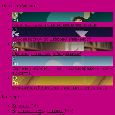
Останні публікації
06
Сер
Бібліорелакс «Затишні читання кольору літа»
04
Сер
Крок за кроком до цифрової впевненості
01
Сер
Щира подяка нашим добродійникам!
31
Лип
Серпень у бібліотеці — час яскравих вражень і нових
відкриттів!
30
Лип
Медовий код Поліського краю: імена переможців
Категорії
Євроквіз
(15)
Єдина країна — єдина сім’я
(574)