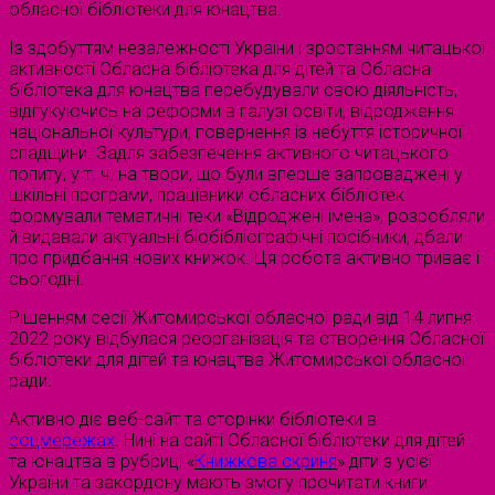
обласної бібліотеки для юнацтва.
Із здобуттям незалежності України і зростанням читацької
активності Обласна бібліотека для дітей та Обласна
бібліотека для юнацтва перебудували свою діяльність,
відгукуючись на реформи в галузі освіти, відродження
національної культури, повернення із небуття історичної
спадщини. Задля забезпечення активного читацького
попиту, у т. ч. на твори, що були вперше запроваджені у
шкільні програми, працівники обласних бібліотек
формували тематичні теки «Відроджені імена», розробляли
й видавали актуальні біобібліографічні посібники, дбали
про придбання нових книжок. Ця робота активно триває і
сьогодні.
Рішенням сесії Житомирської обласної ради від 14 липня
2022 року відбулася реорганізація та створення Обласної
бібліотеки для дітей та юнацтва Житомирської обласної
ради.
Активно діє веб-сайт та сторінки бібліотеки в
соцмережах
. Нині на сайті Обласної бібліотеки для дітей
та юнацтва в рубриці «
Книжкова скриня
» діти з усієї
України та закордону мають змогу прочитати книги