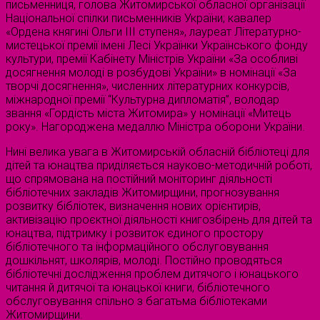
письменниця, голова Житомирської обласної організації
Національної спілки письменників України; кавалер
«Ордена княгині Ольги III ступеня», лауреат Літературно-
мистецької премії імені Лесі Українки Українського фонду
культури, премії Кабінету Міністрів України «За особливі
досягнення молоді в розбудові України» в номінації «За
творчі досягнення», численних літературних конкурсів,
міжнародної премії “Культурна дипломатія”, володар
звання «Гордість міста Житомира» у номінації «Митець
року». Нагороджена медаллю Міністра оборони України.
Нині велика увага в Житомирській обласній бібліотеці для
дітей та юнацтва приділяється науково-методичній роботі,
що спрямована на постійний моніторинг діяльності
бібліотечних закладів Житомирщини, прогнозування
розвитку бібліотек, визначення нових орієнтирів,
активізацію проєктної діяльності книгозбірень для дітей та
юнацтва, підтримку і розвиток єдиного простору
бібліотечного та інформаційного обслуговування
дошкільнят, школярів, молоді. Постійно проводяться
бібліотечні дослідження проблем дитячого і юнацького
читання й дитячої та юнацької книги, бібліотечного
обслуговування спільно з багатьма бібліотеками
Житомирщини.