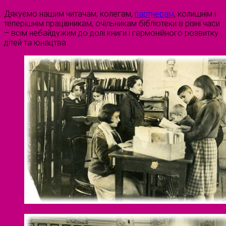
Дякуємо нашим читачам, колегам,
партнерам
, колишнім і
теперішнім працівникам, очільникам бібліотеки в різні часи
– всім небайдужим до долі книги і гармонійного розвитку
дітей та юнацтва.