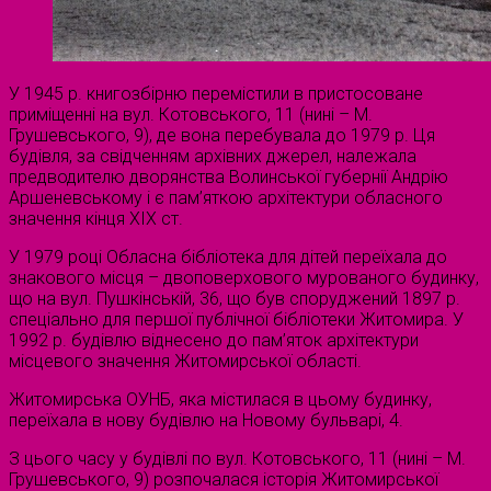
У 1945 р. книгозбірню перемістили в пристосоване
приміщенні на вул. Котовського, 11 (нині – М.
Грушевського, 9), де вона перебувала до 1979 р. Ця
будівля, за свідченням архівних джерел, належала
предводителю дворянства Волинської губернії Андрію
Аршеневському і є пам’яткою архітектури обласного
значення кінця XIX ст.
У 1979 році Обласна бібліотека для дітей переїхала до
знакового місця – двоповерхового мурованого будинку,
що на вул. Пушкінській, 36, що був споруджений 1897 р.
спеціально для першої публічної бібліотеки Житомира. У
1992 р. будівлю віднесено до пам’яток архітектури
місцевого значення Житомирської області.
Житомирська ОУНБ, яка містилася в цьому будинку,
переїхала в нову будівлю на Новому бульварі, 4.
З цього часу у будівлі по вул. Котовського, 11 (нині – М.
Грушевського, 9) розпочалася історія Житомирської