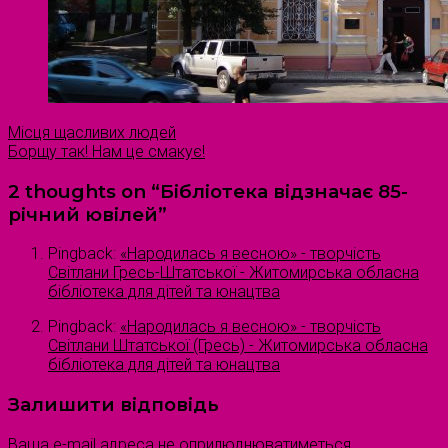
Місця щасливих людей
Борщу так! Нам це смакує!
2 thoughts on “
Бібліотека відзначає 85-
річний ювілей
”
Pingback:
«Народилась я весною» - творчість
Світлани Гресь-Штатської - Житомирська обласна
бібліотека для дітей та юнацтва
Pingback:
«Народилась я весною» - творчість
Світлани Штатської (Гресь) - Житомирська обласна
бібліотека для дітей та юнацтва
Залишити відповідь
Ваша e-mail адреса не оприлюднюватиметься.