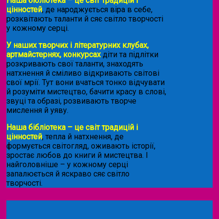
Наша бібліотека – це світ традицій і
цінностей
, де народжується віра в себе,
розквітають таланти й сяє світло творчості
у кожному серці.
У наших творчих і літературних клубах,
артмайстернях, конкурсах
діти та підлітки
розкривають свої таланти, знаходять
натхнення й сміливо відкривають світові
свої мрії. Тут вони вчаться тонко відчувати
й розуміти мистецтво, бачити красу в слові,
звуці та образі, розвивають творче
мислення й уяву.
Наша бібліотека – це світ традицій і
цінностей
, тепла й натхнення, де
формується світогляд, оживають історії,
зростає любов до книги й мистецтва. І
найголовніше – у кожному серці
запалюється й яскраво сяє світло
творчості.