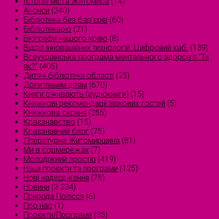
Історія міста Житомира
(14)
Анонси
(240)
Бібліотека без бар'єрів
(60)
Бібліотекарю
(21)
Біографи нашого краю
(8)
Відділ інноваційних технологій. Цифровий хаб.
(139)
Всеукраїнська програма ментального здоров'я "Ти
як?"
(405)
Дитячі бібліотеки області
(25)
Допитливим дітям
(670)
Книги оживають (аудіокниги)
(15)
Книжкові рекомендації зіркових гостей
(5)
Книжкова скриня
(255)
Краєзнавство
(15)
Краєзнавчий блог
(75)
Літературна Житомирщина
(81)
Ми в соцмережах
(7)
Молодіжний простір
(419)
Наші проєкти та програми
(125)
Нові надходження
(75)
Новини
(3 234)
Природа Полісся
(6)
Про нас
(1)
Проєкти/Програми
(35)