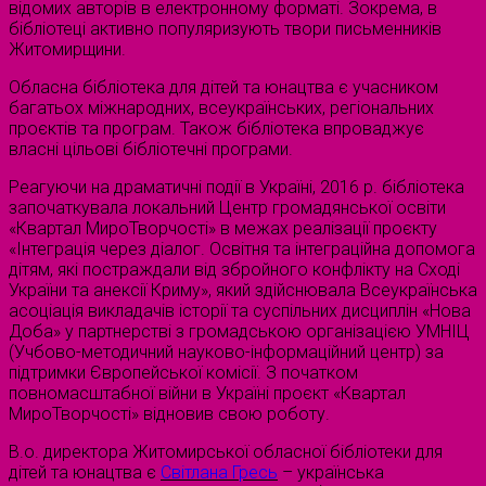
відомих авторів в електронному форматі. Зокрема, в
бібліотеці активно популяризують твори письменників
Житомирщини.
Обласна бібліотека для дітей та юнацтва є учасником
багатьох міжнародних, всеукраїнських, регіональних
проєктів та програм. Також бібліотека впроваджує
власні цільові бібліотечні програми.
Реагуючи на драматичні події в Україні, 2016 р. бібліотека
започаткувала локальний Центр громадянської освіти
«Квартал МироТворчості» в межах реалізації проєкту
«Інтеграція через діалог. Освітня та інтеграційна допомога
дітям, які постраждали від збройного конфлікту на Сході
України та анексії Криму», який здійснювала Всеукраїнська
асоціація викладачів історії та суспільних дисциплін «Нова
Доба» у партнерстві з громадською організацією УМНІЦ
(Учбово-методичний науково-інформаційний центр) за
підтримки Європейської комісії. З початком
повномасштабної війни в Україні проєкт «Квартал
МироТворчості» відновив свою роботу.
В.о. директора Житомирської обласної бібліотеки для
дітей та юнацтва є
Світлана Гресь
– українська