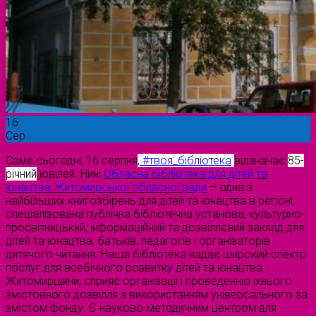
16
Сер
Саме сьогодні, 16 серпня
,
#твоя_бібліотека
відзначає
85-
річний
ювілей. Нині
Обласна бібліотека для дітей та
юнацтва Житомирської обласної ради
– одна з
найбільших книгозбірень для дітей та юнацтва в регіоні,
спеціалізована публічна бібліотечна установа, культурно-
просвітницький, інформаційний та дозвіллєвий заклад для
дітей та юнацтва, батьків, педагогів і організаторів
дитячого читання. Наша бібліотека надає широкий спектр
послуг для всебічного розвитку дітей та юнацтва
Житомирщини, сприяє організації і проведенню їхнього
змістовного дозвілля з використанням універсального за
змістом фонду. Є науково-методичним центром для