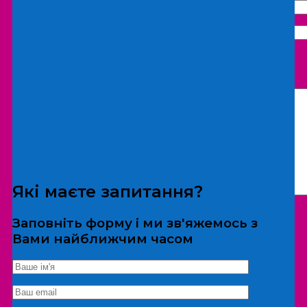
Що бажаєте замовити:
Екскурсія
Локація
Які маєте запитання?
Заповніть форму і ми зв'яжемось з
Вами найближчим часом
*Дані не передаються третім особам
Екскурсія/локація