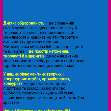
Дитяча обдарованість
–
це справжній
скарб суспільства, джерело інтелекту й
творчості. Це магія, яка відкриває світ
можливостей, надихає мріяти, творити й
сміливо йти до своїх вершин.
Житомирська обласна бібліотека для дітей
та юнацтва –
це простір натхнення,
творчості й відкриттів
, де кожна дитина
може повірити в себе, розкрити свій талант
і зробити перші кроки до великої мрії.
У наших різноманітних творчих і
літературних клубах, артмайстернях,
конкурсах
ми допомагаємо дітям,
підліткам та молоді розкрити свої
здібності, сформувати художній смак,
навчитися відчувати мистецтво й емоційно
зростати.