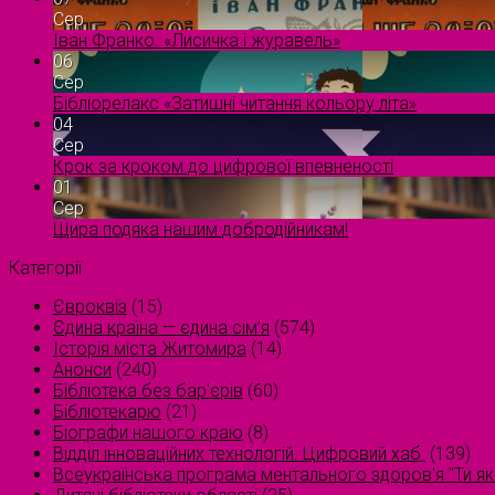
Сер
Іван Франко. «Лисичка і журавель»
06
Сер
Бібліорелакс «Затишні читання кольору літа»
04
Сер
Крок за кроком до цифрової впевненості
01
Сер
Щира подяка нашим добродійникам!
Категорії
Євроквіз
(15)
Єдина країна — єдина сім’я
(574)
Історія міста Житомира
(14)
Анонси
(240)
Бібліотека без бар'єрів
(60)
Бібліотекарю
(21)
Біографи нашого краю
(8)
Відділ інноваційних технологій. Цифровий хаб.
(139)
Всеукраїнська програма ментального здоров'я "Ти як