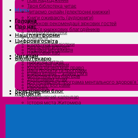
Нові надходження
Твоя бібліотека читає
Menu
Читаємо онлайн (електронні книжки)
Книги оживають (аудіокниги)
Головна
Книжкові рекомендації зіркових гостей
Про нас
Сузірʼя книжкових благодійників
Історія бібліотеки
Наші платформи
Контакти
Цифрова освіта
Структура бібліотеки
Безпечний інтернет
Офіційна інформація
Цифровий хаб
Читачам
Бібліотекарю
Пам’ятка читача
Професійні новини
Кожна дитина має право
Наші проєкти та програми
Єдина країна — єдина сім’я
Бібліотека без бар’єрів
Допитливим дітям
Всеукраїнська програма ментального здоров’я “
Проєкти/Програми
Євроквіз
Краєзнавчий блог
Контакти
Краєзнавчий календар
Історія міста Житомира
Біографи нашого краю
Природа Полісся
Літературна Житомирщина
Славетні імена нашого краю
Menu