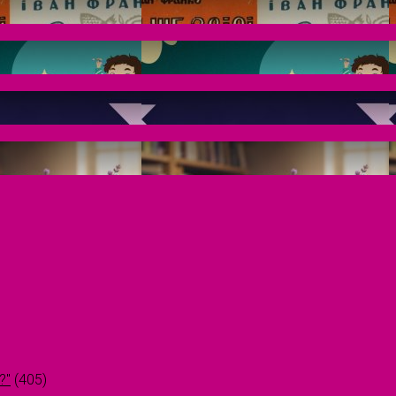
?"
(405)