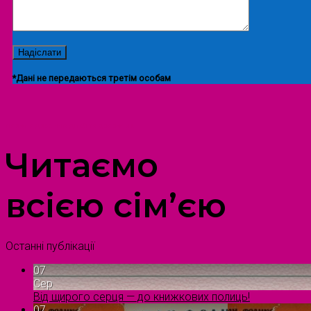
*Дані не передаються третім особам
ПРОСТІР ДОЗВІЛЛЯ ДІТЕЙ ТА ДОРОСЛИХ
Читаємо
всією сім’єю
Останні публікації
07
Сер
Від щирого серця — до книжкових полиць!
07