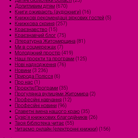
Дитячі бібліотеки області
(25)
Допитливим дітям
(670)
Книги оживають (аудіокниги)
(16)
Книжкові рекомендації зіркових гостей
(5)
Книжкова скриня
(257)
Краєзнавство
(15)
Краєзнавчий блог
(75)
Літературна Житомирщина
(81)
Ми в соцмережах
(7)
Молодіжний простір
(419)
Наші проєкти та програми
(125)
Нові надходження
(76)
Новини
(3 236)
Природа Полісся
(6)
Про нас
(1)
Проєкти/Програми
(35)
Прогулянка вулицями Житомира
(2)
Професійні навчання
(12)
Професійні новини
(96)
Славетні імена нашого краю
(35)
Сузірʼя книжкових благодійників
(26)
Твоя бібліотека читає
(55)
Читаємо онлайн (електронні книжки)
(156)