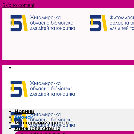
Skip to content
Новини
Анонси
Молодіжний простір
Книжкова скриня