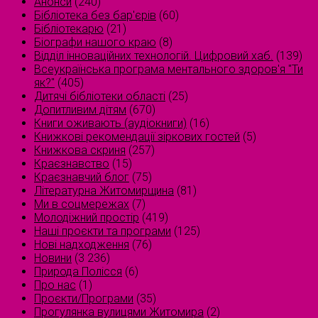
Анонси
(240)
Бібліотека без бар'єрів
(60)
Бібліотекарю
(21)
Біографи нашого краю
(8)
Відділ інноваційних технологій. Цифровий хаб.
(139)
Всеукраїнська програма ментального здоров'я "Ти
як?"
(405)
Дитячі бібліотеки області
(25)
Допитливим дітям
(670)
Книги оживають (аудіокниги)
(16)
Книжкові рекомендації зіркових гостей
(5)
Книжкова скриня
(257)
Краєзнавство
(15)
Краєзнавчий блог
(75)
Літературна Житомирщина
(81)
Ми в соцмережах
(7)
Молодіжний простір
(419)
Наші проєкти та програми
(125)
Нові надходження
(76)
Новини
(3 236)
Природа Полісся
(6)
Про нас
(1)
Проєкти/Програми
(35)
Прогулянка вулицями Житомира
(2)