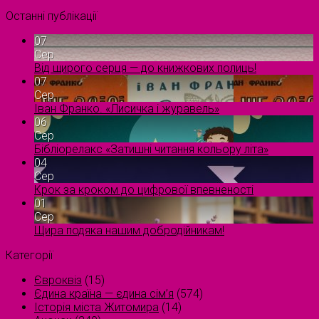
Останні публікації
07
Сер
Від щирого серця — до книжкових полиць!
07
Сер
Іван Франко. «Лисичка і журавель»
06
Сер
Бібліорелакс «Затишні читання кольору літа»
04
Сер
Крок за кроком до цифрової впевненості
01
Сер
Щира подяка нашим добродійникам!
Категорії
Євроквіз
(15)
Єдина країна — єдина сім’я
(574)
Історія міста Житомира
(14)