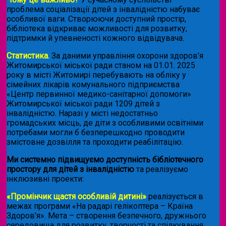
проблема соціалізації дітей з інвалідністю набуває
особливої ваги. Створюючи доступний простір,
бібліотека відкриває можливості для розвитку,
підтримки й упевненості кожного відвідувача.
Статистика.
За даними управління охорони здоров’я
Житомирської міської ради станом на 01.01. 2025
року в місті Житомирі перебувають на обліку у
сімейних лікарів комунального підприємства
«Центр первинної медико-санітарної допомоги»
Житомирської міської ради 1209 дітей з
інвалідністю. Наразі у місті недостатньо
громадських місць, де діти з особливими освітніми
потребами могли б безперешкодно проводити
змістовне дозвілля та проходити реабілітацію.
Ми системно підвищуємо доступність бібліотечного
простору для дітей з інвалідністю
та реалізуємо
інклюзивні проекти:
«Промінчик щастя особливій дитині»
реалізується в
межах програми «На радарі гелікоптера – Країна
Здоров’я». Мета – створення безпечного, дружнього
середовища для розвитку, творчості та спілкування,