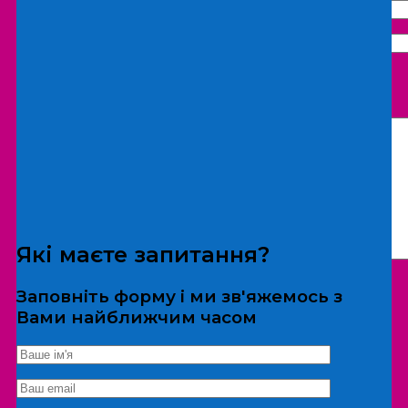
Що бажаєте замовити:
Екскурсія
Локація
Які маєте запитання?
Заповніть форму і ми зв'яжемось з
Вами найближчим часом
*Дані не передаються третім особам
Екскурсія/локація