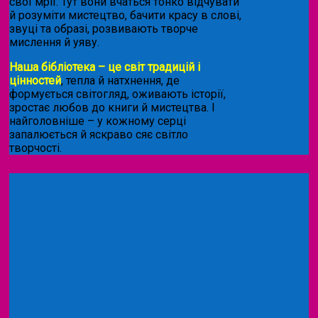
свої мрії. Тут вони вчаться тонко відчувати
й розуміти мистецтво, бачити красу в слові,
звуці та образі, розвивають творче
мислення й уяву.
Наша бібліотека – це світ традицій і
цінностей
, тепла й натхнення, де
формується світогляд, оживають історії,
зростає любов до книги й мистецтва. І
найголовніше – у кожному серці
запалюється й яскраво сяє світло
творчості.