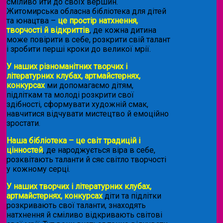
сміливо йти до своїх вершин.
Житомирська обласна бібліотека для дітей
та юнацтва –
це простір натхнення,
творчості й відкриттів
, де кожна дитина
може повірити в себе, розкрити свій талант
і зробити перші кроки до великої мрії.
У наших різноманітних творчих і
літературних клубах, артмайстернях,
конкурсах
ми допомагаємо дітям,
підліткам та молоді розкрити свої
здібності, сформувати художній смак,
навчитися відчувати мистецтво й емоційно
зростати.
Наша бібліотека – це світ традицій і
цінностей
, де народжується віра в себе,
розквітають таланти й сяє світло творчості
у кожному серці.
У наших творчих і літературних клубах,
артмайстернях, конкурсах
діти та підлітки
розкривають свої таланти, знаходять
натхнення й сміливо відкривають світові