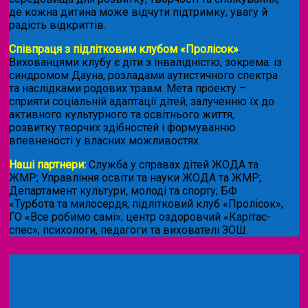
де кожна дитина може відчути підтримку, увагу й
радість відкриттів.
Співпраця з підлітковим клубом «Пролісок»
.
Вихованцями клубу є діти з інвалідністю, зокрема: із
синдромом Дауна, розладами аутистичного спектра
та наслідками родових травм. Мета проекту –
сприяти соціальній адаптації дітей, залученню їх до
активного культурного та освітнього життя,
розвитку творчих здібностей і формуванню
впевненості у власних можливостях.
Наші партнери:
Служба у справах дітей ЖОДА та
ЖМР; Управління освіти та науки ЖОДА та ЖМР;
Департамент культури, молоді та спорту; БФ
«Турбота та милосердя; підлітковий клуб «Пролісок»;
ГО «Все робимо самі»; центр оздоровчий «Карітас-
спес»;
психологи, педагоги та вихователі ЗОШ.