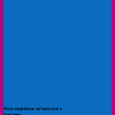
Моя
недільна читаночка
з
Настею