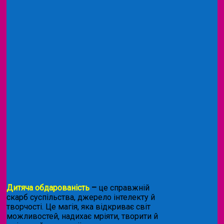
Дитяча обдарованість
–
це справжній
скарб суспільства, джерело інтелекту й
творчості. Це магія, яка відкриває світ
можливостей, надихає мріяти, творити й