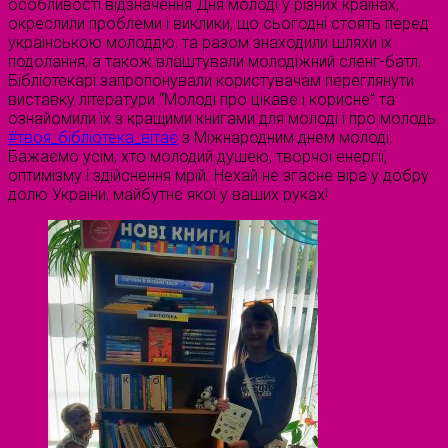
особливості відзначення Дня молоді у різних країнах,
окреслили проблеми і виклики, що сьогодні стоять перед
українською молоддю, та разом знаходили шляхи їх
подолання, а також влаштували молодіжний сленг-батл.
Бібліотекарі запропонували користувачам переглянути
виставку літератури “Молоді про цікаве і корисне” та
ознайомили їх з кращими книгами для молоді і про молодь.
#твоя_бібліотека_вітає
з Міжнародним днем молоді.
Бажаємо усім, хто молодий душею, творчої енергії,
оптимізму і здійснення мрій. Нехай не згасне вiра у добру
долю України, майбутнє якої у ваших руках!