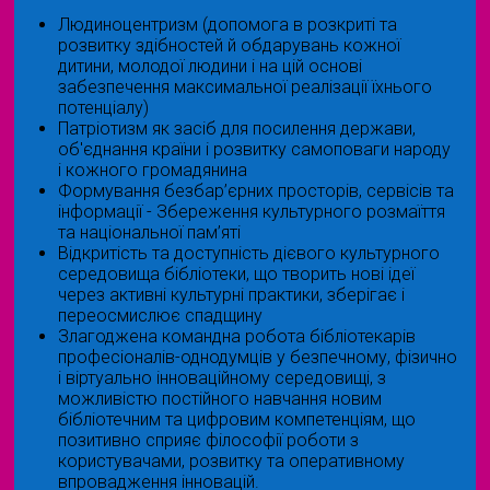
Людиноцентризм (допомога в розкриті та
розвитку здібностей й обдарувань кожної
дитини, молодої людини і на цій основі
забезпечення максимальної реалізації їхнього
потенціалу)
Патріотизм як засіб для посилення держави,
об'єднання країни і розвитку самоповаги народу
і кожного громадянина
Формування безбар’єрних просторів, сервісів та
інформації - Збереження культурного розмаїття
та національної пам’яті
Відкритість та доступність дієвого культурного
середовища бібліотеки, що творить нові ідеї
через активні культурні практики, зберігає і
переосмислює спадщину
Злагоджена командна робота бібліотекарів
професіоналів-однодумців у безпечному, фізично
і віртуально інноваційному середовищі, з
можливістю постійного навчання новим
бібліотечним та цифровим компетенціям, що
позитивно сприяє філософії роботи з
користувачами, розвитку та оперативному
впровадження інновацій.