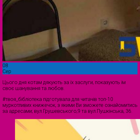
08
Сер
Цього дня котам дякують за їх заслуги, показують їм
своє шанування та любов.
#твоя_бібліотека підготувала для читачів топ-10
муркотливих книжечок, з якими Ви зможете ознайомитись
за адресами; вул.Грушевського,9 та вул.Пушкінська, 36.