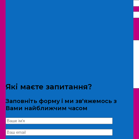
Що бажаєте замовити:
Екскурсія
Локація
Які маєте запитання?
Заповніть форму і ми зв'яжемось з
Вами найближчим часом
*Дані не передаються третім особам
Екскурсія/локація