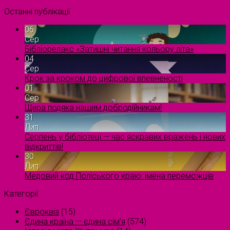
Останні публікації
06
Сер
Бібліорелакс «Затишні читання кольору літа»
04
Сер
Крок за кроком до цифрової впевненості
01
Сер
Щира подяка нашим добродійникам!
31
Лип
Серпень у бібліотеці — час яскравих вражень і нових
відкриттів!
30
Лип
Медовий код Поліського краю: імена переможців
Категорії
Євроквіз
(15)
Єдина країна — єдина сім’я
(574)