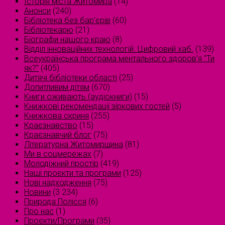
Історія міста Житомира
(14)
Анонси
(240)
Бібліотека без бар'єрів
(60)
Бібліотекарю
(21)
Біографи нашого краю
(8)
Відділ інноваційних технологій. Цифровий хаб.
(139)
Всеукраїнська програма ментального здоров'я "Ти
як?"
(405)
Дитячі бібліотеки області
(25)
Допитливим дітям
(670)
Книги оживають (аудіокниги)
(15)
Книжкові рекомендації зіркових гостей
(5)
Книжкова скриня
(255)
Краєзнавство
(15)
Краєзнавчий блог
(75)
Літературна Житомирщина
(81)
Ми в соцмережах
(7)
Молодіжний простір
(419)
Наші проєкти та програми
(125)
Нові надходження
(75)
Новини
(3 234)
Природа Полісся
(6)
Про нас
(1)
Проєкти/Програми
(35)