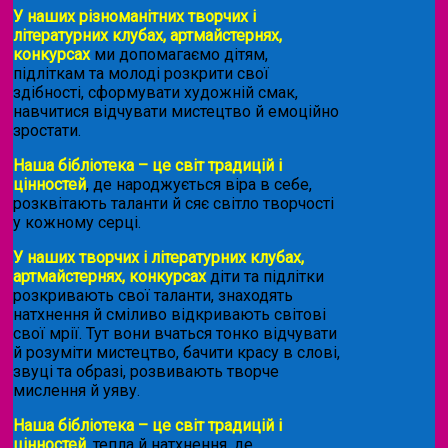
У наших різноманітних творчих і
літературних клубах, артмайстернях,
конкурсах
ми допомагаємо дітям,
підліткам та молоді розкрити свої
здібності, сформувати художній смак,
навчитися відчувати мистецтво й емоційно
зростати.
Наша бібліотека – це світ традицій і
цінностей
, де народжується віра в себе,
розквітають таланти й сяє світло творчості
у кожному серці.
У наших творчих і літературних клубах,
артмайстернях, конкурсах
діти та підлітки
розкривають свої таланти, знаходять
натхнення й сміливо відкривають світові
свої мрії. Тут вони вчаться тонко відчувати
й розуміти мистецтво, бачити красу в слові,
звуці та образі, розвивають творче
мислення й уяву.
Наша бібліотека – це світ традицій і
цінностей
, тепла й натхнення, де