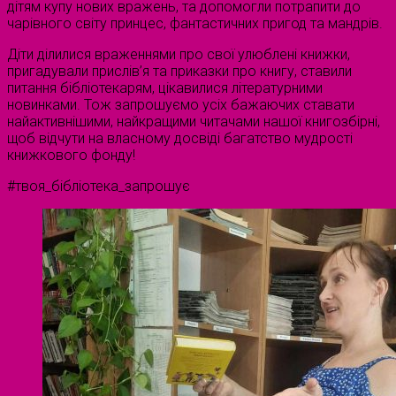
дітям купу нових вражень, та допомогли потрапити до
чарівного світу принцес, фантастичних пригод та мандрів.
Діти ділилися враженнями про свої улюблені книжки,
пригадували прислів’я та приказки про книгу, ставили
питання бібліотекарям, цікавилися літературними
новинками. Тож запрошуємо усіх бажаючих ставати
найактивнішими, найкращими читачами нашої книгозбірні,
щоб відчути на власному досвіді багатство мудрості
книжкового фонду!
#твоя_бібліотека_запрошує