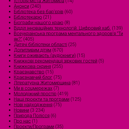
Історія міста Житомира
(14)
Анонси
(240)
Бібліотека без бар'єрів
(60)
Бібліотекарю
(21)
Біографи нашого краю
(8)
Відділ інноваційних технологій. Цифровий хаб.
(139)
Всеукраїнська програма ментального здоров'я "Ти
як?"
(405)
Дитячі бібліотеки області
(25)
Допитливим дітям
(670)
Книги оживають (аудіокниги)
(15)
Книжкові рекомендації зіркових гостей
(5)
Книжкова скриня
(255)
Краєзнавство
(15)
Краєзнавчий блог
(75)
Літературна Житомирщина
(81)
Ми в соцмережах
(7)
Молодіжний простір
(419)
Наші проєкти та програми
(125)
Нові надходження
(75)
Новини
(3 234)
Природа Полісся
(6)
Про нас
(1)
Проєкти/Програми
(35)