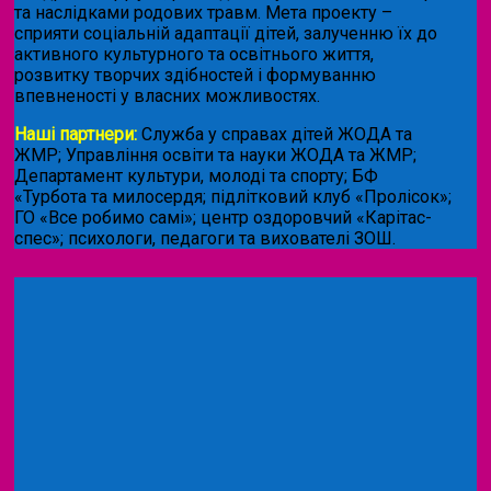
та наслідками родових травм. Мета проекту –
сприяти соціальній адаптації дітей, залученню їх до
активного культурного та освітнього життя,
розвитку творчих здібностей і формуванню
впевненості у власних можливостях.
Наші партнери:
Служба у справах дітей ЖОДА та
ЖМР; Управління освіти та науки ЖОДА та ЖМР;
Департамент культури, молоді та спорту; БФ
«Турбота та милосердя; підлітковий клуб «Пролісок»;
ГО «Все робимо самі»; центр оздоровчий «Карітас-
спес»;
психологи, педагоги та вихователі ЗОШ.