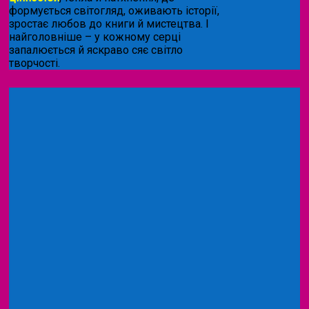
формується світогляд, оживають історії,
зростає любов до книги й мистецтва. І
найголовніше – у кожному серці
запалюється й яскраво сяє світло
творчості.