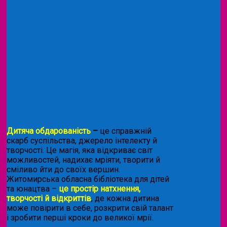
Дитяча обдарованість
–
це справжній
скарб суспільства, джерело інтелекту й
творчості. Це магія, яка відкриває світ
можливостей, надихає мріяти, творити й
сміливо йти до своїх вершин.
Житомирська обласна бібліотека для дітей
та юнацтва –
це простір натхнення,
творчості й відкриттів
, де кожна дитина
може повірити в себе, розкрити свій талант
і зробити перші кроки до великої мрії.