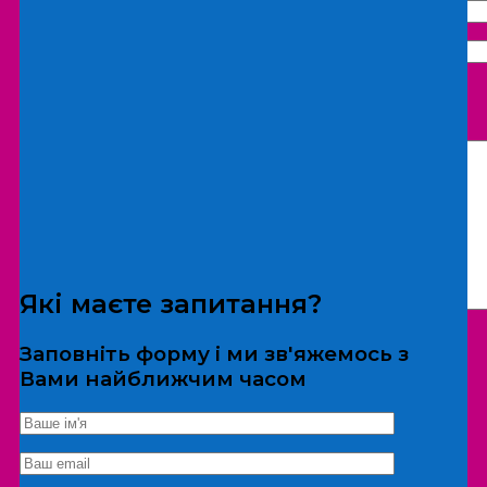
Що бажаєте замовити:
Екскурсія
Локація
Які маєте запитання?
Заповніть форму і ми зв'яжемось з
Вами найближчим часом
*Дані не передаються третім особам
Екскурсія/локація