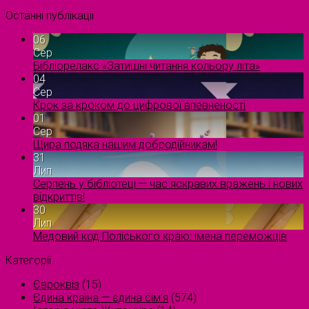
Останні публікації
06
Сер
Бібліорелакс «Затишні читання кольору літа»
04
Сер
Крок за кроком до цифрової впевненості
01
Сер
Щира подяка нашим добродійникам!
31
Лип
Серпень у бібліотеці — час яскравих вражень і нових
відкриттів!
30
Лип
Медовий код Поліського краю: імена переможців
Категорії
Євроквіз
(15)
Єдина країна — єдина сім’я
(574)