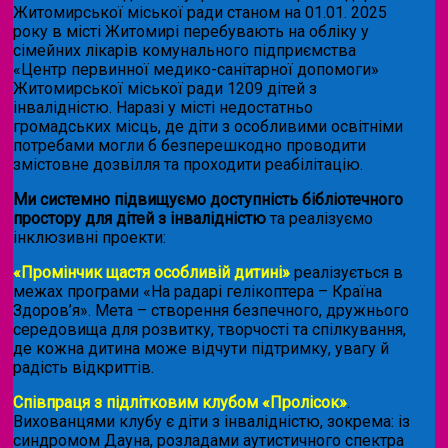
Житомирської міської ради станом на 01.01. 2025
року в місті Житомирі перебувають на обліку у
сімейних лікарів комунального підприємства
«Центр первинної медико-санітарної допомоги»
Житомирської міської ради 1209 дітей з
інвалідністю. Наразі у місті недостатньо
громадських місць, де діти з особливими освітніми
потребами могли б безперешкодно проводити
змістовне дозвілля та проходити реабілітацію.
Ми системно підвищуємо доступність бібліотечного
простору для дітей з інвалідністю
та реалізуємо
інклюзивні проекти:
«Промінчик щастя особливій дитині»
реалізується в
межах програми «На радарі гелікоптера – Країна
Здоров’я». Мета – створення безпечного, дружнього
середовища для розвитку, творчості та спілкування,
де кожна дитина може відчути підтримку, увагу й
радість відкриттів.
Співпраця з підлітковим клубом «Пролісок»
.
Вихованцями клубу є діти з інвалідністю, зокрема: із
синдромом Дауна, розладами аутистичного спектра