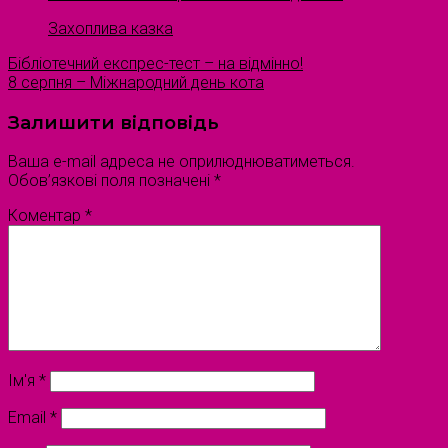
Захоплива казка
Бібліотечний експрес-тест – на відмінно!
8 серпня – Міжнародний день кота
Залишити відповідь
Ваша e-mail адреса не оприлюднюватиметься.
Обов’язкові поля позначені
*
Коментар
*
Ім'я
*
Email
*