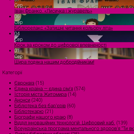
Сер
Іван Франко. «Лисичка і журавель»
06
Сер
Бібліорелакс «Затишні читання кольору літа»
04
Сер
Крок за кроком до цифрової впевненості
01
Сер
Щира подяка нашим добродійникам!
Категорії
Євроквіз
(15)
Єдина країна — єдина сім’я
(574)
Історія міста Житомира
(14)
Анонси
(240)
Бібліотека без бар'єрів
(60)
Бібліотекарю
(21)
Біографи нашого краю
(8)
Відділ інноваційних технологій. Цифровий хаб.
(139)
Всеукраїнська програма ментального здоров'я "Ти як