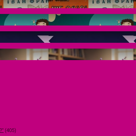
?"
(405)