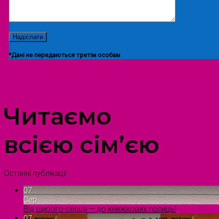
*Дані не передаються третім особам
ПРОСТІР ДОЗВІЛЛЯ ДІТЕЙ ТА ДОРОСЛИХ
Читаємо
всією сім’єю
Останні публікації
07
Сер
Від щирого серця — до книжкових полиць!
07