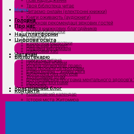
Нові надходження
Твоя бібліотека читає
Menu
Читаємо онлайн (електронні книжки)
Книги оживають (аудіокниги)
Головна
Книжкові рекомендації зіркових гостей
Про нас
Сузірʼя книжкових благодійників
Історія бібліотеки
Наші платформи
Контакти
Цифрова освіта
Структура бібліотеки
Безпечний інтернет
Офіційна інформація
Цифровий хаб
Читачам
Бібліотекарю
Пам’ятка читача
Професійні новини
Кожна дитина має право
Наші проєкти та програми
Єдина країна — єдина сім’я
Бібліотека без бар’єрів
Допитливим дітям
Всеукраїнська програма ментального здоров’я “
Проєкти/Програми
Євроквіз
Краєзнавчий блог
Контакти
Краєзнавчий календар
Історія міста Житомира
Біографи нашого краю
Природа Полісся
Літературна Житомирщина
Славетні імена нашого краю
Menu