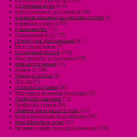
Дитячі бібліотеки області
(25)
Допитливим дітям
(670)
Книги оживають (аудіокниги)
(16)
Книжкові рекомендації зіркових гостей
(5)
Книжкова скриня
(257)
Краєзнавство
(15)
Краєзнавчий блог
(75)
Літературна Житомирщина
(81)
Ми в соцмережах
(7)
Молодіжний простір
(419)
Наші проєкти та програми
(125)
Нові надходження
(76)
Новини
(3 236)
Природа Полісся
(6)
Про нас
(1)
Проєкти/Програми
(35)
Прогулянка вулицями Житомира
(2)
Професійні навчання
(12)
Професійні новини
(96)
Славетні імена нашого краю
(35)
Сузірʼя книжкових благодійників
(26)
Твоя бібліотека читає
(55)
Читаємо онлайн (електронні книжки)
(156)