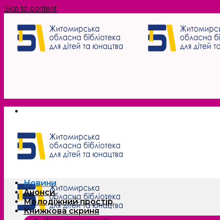
Skip to content
Новини
Анонси
Молодіжний простір
Книжкова скриня