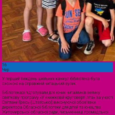
16
Чер
У перший тиждень шкільних канікул бібліотека була
схожою на справжній читацький вулик.
Бібліотекарі підготували для юних читайликів велику
святкову програму «У книжковій круговерті літа» за участі
Світлани Гресь (Штатської) виконуючої обов’язки
директора Обласної бібліотеки для дітей та юнацтва
Житомирської обласної ради, письменниці, громадської