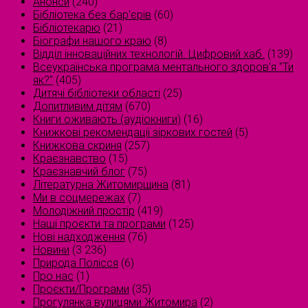
Анонси
(240)
Бібліотека без бар'єрів
(60)
Бібліотекарю
(21)
Біографи нашого краю
(8)
Відділ інноваційних технологій. Цифровий хаб.
(139)
Всеукраїнська програма ментального здоров'я "Ти
як?"
(405)
Дитячі бібліотеки області
(25)
Допитливим дітям
(670)
Книги оживають (аудіокниги)
(16)
Книжкові рекомендації зіркових гостей
(5)
Книжкова скриня
(257)
Краєзнавство
(15)
Краєзнавчий блог
(75)
Літературна Житомирщина
(81)
Ми в соцмережах
(7)
Молодіжний простір
(419)
Наші проєкти та програми
(125)
Нові надходження
(76)
Новини
(3 236)
Природа Полісся
(6)
Про нас
(1)
Проєкти/Програми
(35)
Прогулянка вулицями Житомира
(2)