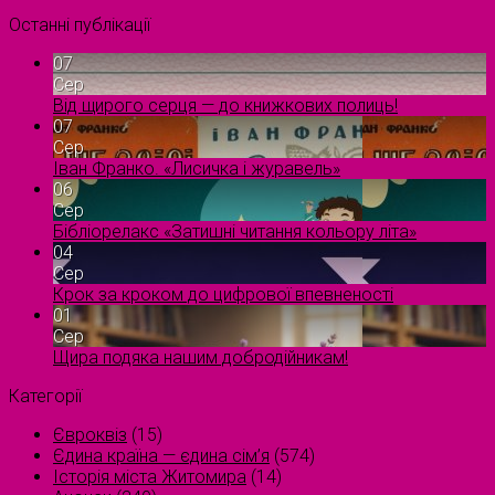
Останні публікації
07
Сер
Від щирого серця — до книжкових полиць!
07
Сер
Іван Франко. «Лисичка і журавель»
06
Сер
Бібліорелакс «Затишні читання кольору літа»
04
Сер
Крок за кроком до цифрової впевненості
01
Сер
Щира подяка нашим добродійникам!
Категорії
Євроквіз
(15)
Єдина країна — єдина сім’я
(574)
Історія міста Житомира
(14)