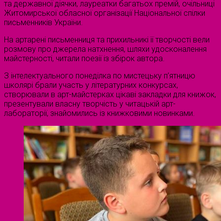
та державної діячки, лауреатки багатьох премій, очільниці
Житомирської обласної організації Національної спілки
письменників України.
На артарені письменниця та прихильникі її творчості вели
розмову про джерела натхнення, шляхи удосконалення
майстерності, читали поезії із збірок автора.
З інтелектуального понеділка по мистецьку п’ятницю
школярі брали участь у літературних конкурсах,
створювали в арт-майстерках цікаві закладки для книжок,
презентували власну творчість у читацькій арт-
лабораторії, знайомились із книжковими новинками.