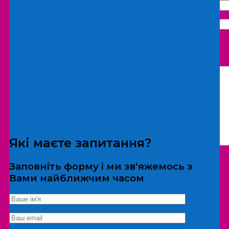
Що бажаєте замовити:
Екскурсія
Локація
Які маєте запитання?
Заповніть форму і ми зв'яжемось з
Вами найближчим часом
*Дані не передаються третім особам
Екскурсія/локація