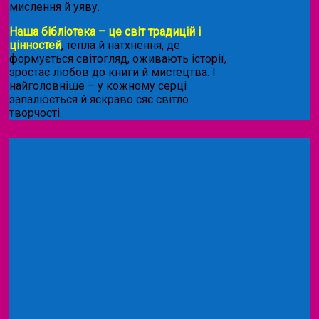
мислення й уяву.
Наша бібліотека – це світ традицій і
цінностей
, тепла й натхнення, де
формується світогляд, оживають історії,
зростає любов до книги й мистецтва. І
найголовніше – у кожному серці
запалюється й яскраво сяє світло
творчості.