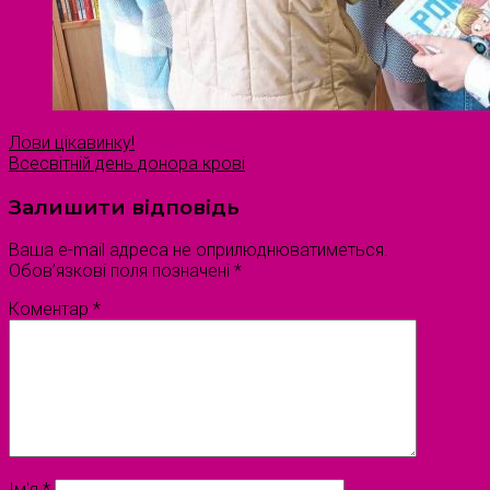
Лови цікавинку!
Всесвітній день донора крові
Залишити відповідь
Ваша e-mail адреса не оприлюднюватиметься.
Обов’язкові поля позначені
*
Коментар
*
Ім'я
*