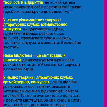
творчості й відкриттів
, де кожна дитина
може повірити в себе, розкрити свій талант
і зробити перші кроки до великої мрії.
У наших різноманітних творчих і
літературних клубах, артмайстернях,
конкурсах
ми допомагаємо дітям,
підліткам та молоді розкрити свої
здібності, сформувати художній смак,
навчитися відчувати мистецтво й емоційно
зростати.
Наша бібліотека – це світ традицій і
цінностей
, де народжується віра в себе,
розквітають таланти й сяє світло творчості
у кожному серці.
У наших творчих і літературних клубах,
артмайстернях, конкурсах
діти та підлітки
розкривають свої таланти, знаходять
натхнення й сміливо відкривають світові
свої мрії. Тут вони вчаться тонко відчувати
й розуміти мистецтво, бачити красу в слові,
звуці та образі, розвивають творче