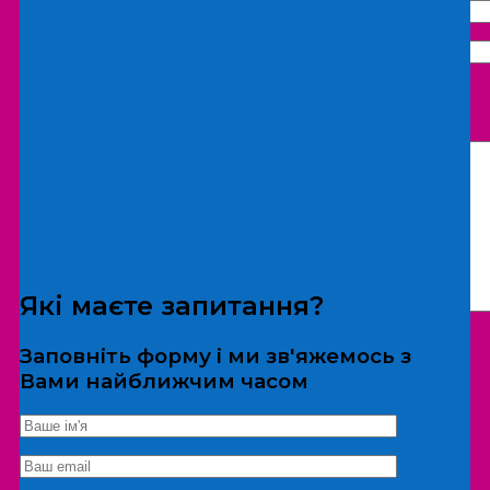
Що бажаєте замовити:
Екскурсія
Локація
Які маєте запитання?
Заповніть форму і ми зв'яжемось з
Вами найближчим часом
*Дані не передаються третім особам
Екскурсія/локація