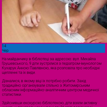
14
Чер
На майданчику в бібліотеці за адресою: вул. Михайла
Грушевського, 9 діти зустрілися з педіатром-імунологом
Кухарук Анною Павлівною, яка розповіла про необхідні
щепленні та їх види.
Дізналися, в якому віці їх потрібно робити. Захід
традиційно організували спільно з Житомирським
обласним інформаційно-аналітичним центром медичної
статистики.
Здійснивши екскурсію бібліотекою, діти взяли активну