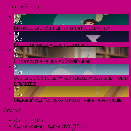
Останні публікації
06
Сер
Бібліорелакс «Затишні читання кольору літа»
04
Сер
Крок за кроком до цифрової впевненості
01
Сер
Щира подяка нашим добродійникам!
31
Лип
Серпень у бібліотеці — час яскравих вражень і нових
відкриттів!
30
Лип
Медовий код Поліського краю: імена переможців
Категорії
Євроквіз
(15)
Єдина країна — єдина сім’я
(574)