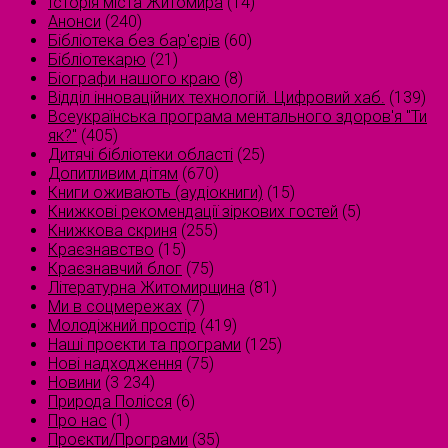
Історія міста Житомира
(14)
Анонси
(240)
Бібліотека без бар'єрів
(60)
Бібліотекарю
(21)
Біографи нашого краю
(8)
Відділ інноваційних технологій. Цифровий хаб.
(139)
Всеукраїнська програма ментального здоров'я "Ти
як?"
(405)
Дитячі бібліотеки області
(25)
Допитливим дітям
(670)
Книги оживають (аудіокниги)
(15)
Книжкові рекомендації зіркових гостей
(5)
Книжкова скриня
(255)
Краєзнавство
(15)
Краєзнавчий блог
(75)
Літературна Житомирщина
(81)
Ми в соцмережах
(7)
Молодіжний простір
(419)
Наші проєкти та програми
(125)
Нові надходження
(75)
Новини
(3 234)
Природа Полісся
(6)
Про нас
(1)
Проєкти/Програми
(35)