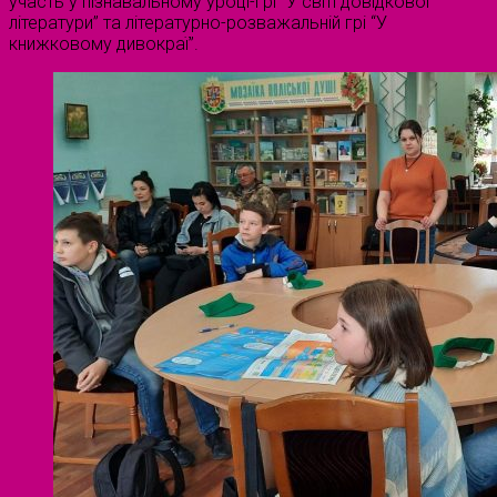
участь у пізнавальному уроці-грі “У світі довідкової
літератури” та літературно-розважальній грі “У
книжковому дивокраї”.