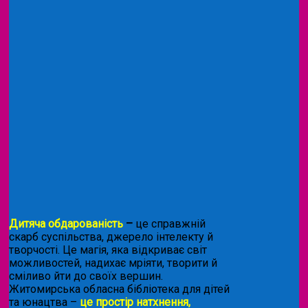
Дитяча обдарованість
–
це справжній
скарб суспільства, джерело інтелекту й
творчості. Це магія, яка відкриває світ
можливостей, надихає мріяти, творити й
сміливо йти до своїх вершин.
Житомирська обласна бібліотека для дітей
та юнацтва –
це простір натхнення,