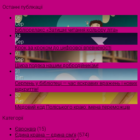
Останні публікації
06
Сер
Бібліорелакс «Затишні читання кольору літа»
04
Сер
Крок за кроком до цифрової впевненості
01
Сер
Щира подяка нашим добродійникам!
31
Лип
Серпень у бібліотеці — час яскравих вражень і нових
відкриттів!
30
Лип
Медовий код Поліського краю: імена переможців
Категорії
Євроквіз
(15)
Єдина країна — єдина сім’я
(574)