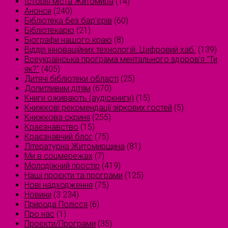
Історія міста Житомира
(14)
Анонси
(240)
Бібліотека без бар'єрів
(60)
Бібліотекарю
(21)
Біографи нашого краю
(8)
Відділ інноваційних технологій. Цифровий хаб.
(139)
Всеукраїнська програма ментального здоров'я "Ти
як?"
(405)
Дитячі бібліотеки області
(25)
Допитливим дітям
(670)
Книги оживають (аудіокниги)
(15)
Книжкові рекомендації зіркових гостей
(5)
Книжкова скриня
(255)
Краєзнавство
(15)
Краєзнавчий блог
(75)
Літературна Житомирщина
(81)
Ми в соцмережах
(7)
Молодіжний простір
(419)
Наші проєкти та програми
(125)
Нові надходження
(75)
Новини
(3 234)
Природа Полісся
(6)
Про нас
(1)
Проєкти/Програми
(35)