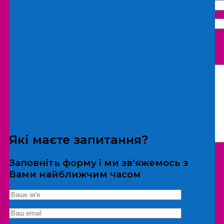
Що бажаєте замовити:
Екскурсія
Локація
Які маєте запитання?
Заповніть форму і ми зв'яжемось з
Вами найближчим часом
*Дані не передаються третім особам
Екскурсія/локація