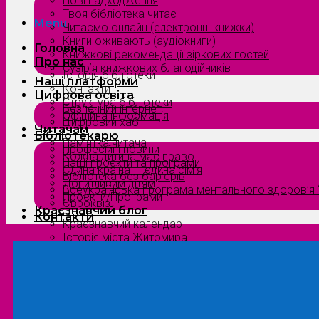
Нові надходження
Твоя бібліотека читає
Menu
Читаємо онлайн (електронні книжки)
Книги оживають (аудіокниги)
Головна
Книжкові рекомендації зіркових гостей
Про нас
Сузірʼя книжкових благодійників
Історія бібліотеки
Наші платформи
Контакти
Цифрова освіта
Структура бібліотеки
Безпечний інтернет
Офіційна інформація
Цифровий хаб
Читачам
Бібліотекарю
Пам’ятка читача
Професійні новини
Кожна дитина має право
Наші проєкти та програми
Єдина країна — єдина сім’я
Бібліотека без бар’єрів
Допитливим дітям
Всеукраїнська програма ментального здоров’я “
Проєкти/Програми
Євроквіз
Краєзнавчий блог
Контакти
Краєзнавчий календар
Історія міста Житомира
Біографи нашого краю
Природа Полісся
Літературна Житомирщина
Славетні імена нашого краю
Menu