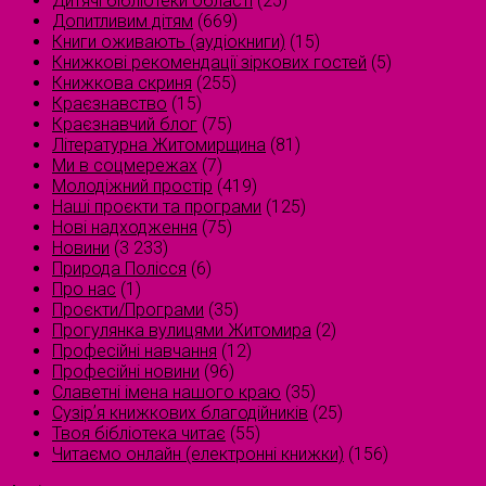
Дитячі бібліотеки області
(25)
Допитливим дітям
(669)
Книги оживають (аудіокниги)
(15)
Книжкові рекомендації зіркових гостей
(5)
Книжкова скриня
(255)
Краєзнавство
(15)
Краєзнавчий блог
(75)
Літературна Житомирщина
(81)
Ми в соцмережах
(7)
Молодіжний простір
(419)
Наші проєкти та програми
(125)
Нові надходження
(75)
Новини
(3 233)
Природа Полісся
(6)
Про нас
(1)
Проєкти/Програми
(35)
Прогулянка вулицями Житомира
(2)
Професійні навчання
(12)
Професійні новини
(96)
Славетні імена нашого краю
(35)
Сузірʼя книжкових благодійників
(25)
Твоя бібліотека читає
(55)
Читаємо онлайн (електронні книжки)
(156)