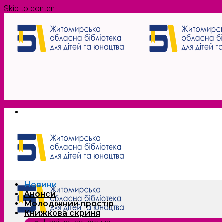
Skip to content
Новини
Анонси
Молодіжний простір
Книжкова скриня