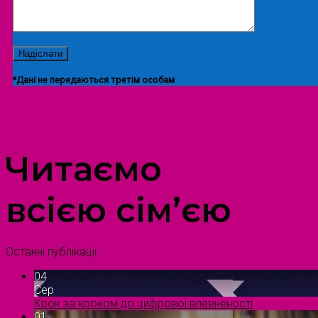
*Дані не передаються третім особам
ПРОСТІР ДОЗВІЛЛЯ ДІТЕЙ ТА ДОРОСЛИХ
Читаємо
всією сім’єю
Останні публікації
04
Сер
Крок за кроком до цифрової впевненості
01