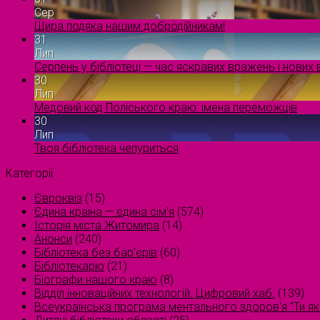
Сер
Щира подяка нашим добродійникам!
31
Лип
Серпень у бібліотеці — час яскравих вражень і нових в
30
Лип
Медовий код Поліського краю: імена переможців
30
Лип
Твоя бібліотека чепуриться
Категорії
Євроквіз
(15)
Єдина країна — єдина сім’я
(574)
Історія міста Житомира
(14)
Анонси
(240)
Бібліотека без бар'єрів
(60)
Бібліотекарю
(21)
Біографи нашого краю
(8)
Відділ інноваційних технологій. Цифровий хаб.
(139)
Всеукраїнська програма ментального здоров'я "Ти як