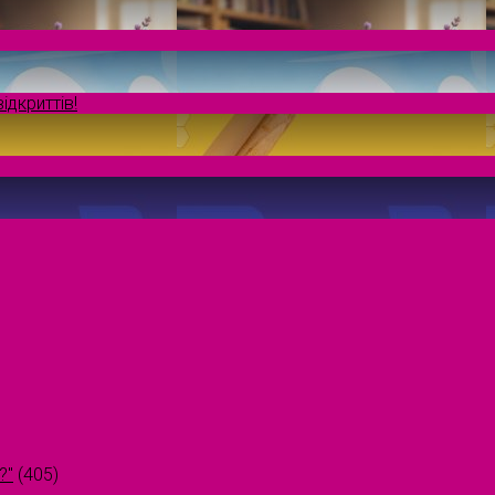
ідкриттів!
?"
(405)