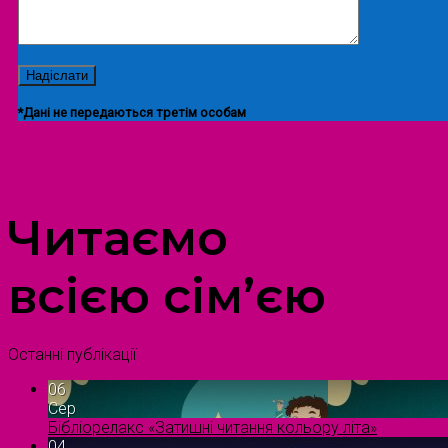
*Дані не передаються третім особам
ПРОСТІР ДОЗВІЛЛЯ ДІТЕЙ ТА ДОРОСЛИХ
Читаємо
всією сім’єю
Останні публікації
06
Сер
Бібліорелакс «Затишні читання кольору літа»
04