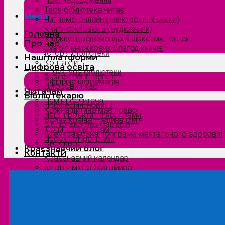
Нові надходження
Твоя бібліотека читає
Menu
Читаємо онлайн (електронні книжки)
Книги оживають (аудіокниги)
Головна
Книжкові рекомендації зіркових гостей
Про нас
Сузірʼя книжкових благодійників
Історія бібліотеки
Наші платформи
Контакти
Цифрова освіта
Структура бібліотеки
Безпечний інтернет
Офіційна інформація
Цифровий хаб
Читачам
Бібліотекарю
Пам’ятка читача
Професійні новини
Кожна дитина має право
Наші проєкти та програми
Єдина країна — єдина сім’я
Бібліотека без бар’єрів
Допитливим дітям
Всеукраїнська програма ментального здоров’я “
Проєкти/Програми
Євроквіз
Краєзнавчий блог
Контакти
Краєзнавчий календар
Історія міста Житомира
Біографи нашого краю
Природа Полісся
Літературна Житомирщина
Славетні імена нашого краю
Menu