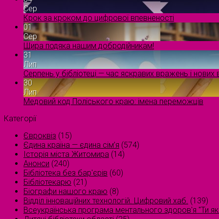
Сер
Крок за кроком до цифрової впевненості
01
Сер
Щира подяка нашим добродійникам!
31
Лип
Серпень у бібліотеці — час яскравих вражень і нових в
30
Лип
Медовий код Поліського краю: імена переможців
Категорії
Євроквіз
(15)
Єдина країна — єдина сім’я
(574)
Історія міста Житомира
(14)
Анонси
(240)
Бібліотека без бар'єрів
(60)
Бібліотекарю
(21)
Біографи нашого краю
(8)
Відділ інноваційних технологій. Цифровий хаб.
(139)
Всеукраїнська програма ментального здоров'я "Ти як