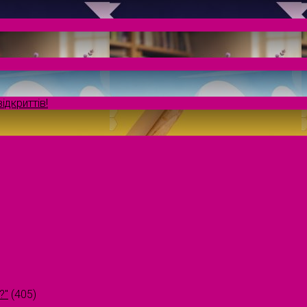
ідкриттів!
?"
(405)