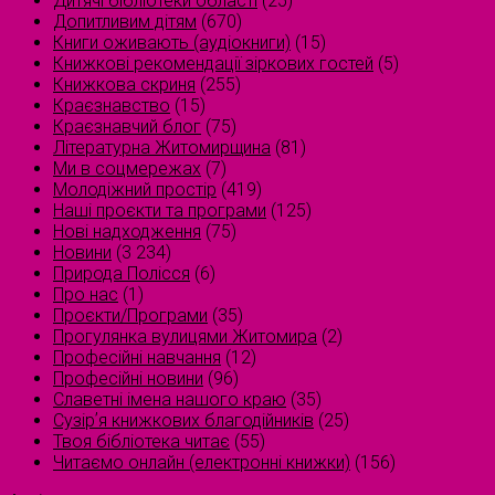
Дитячі бібліотеки області
(25)
Допитливим дітям
(670)
Книги оживають (аудіокниги)
(15)
Книжкові рекомендації зіркових гостей
(5)
Книжкова скриня
(255)
Краєзнавство
(15)
Краєзнавчий блог
(75)
Літературна Житомирщина
(81)
Ми в соцмережах
(7)
Молодіжний простір
(419)
Наші проєкти та програми
(125)
Нові надходження
(75)
Новини
(3 234)
Природа Полісся
(6)
Про нас
(1)
Проєкти/Програми
(35)
Прогулянка вулицями Житомира
(2)
Професійні навчання
(12)
Професійні новини
(96)
Славетні імена нашого краю
(35)
Сузірʼя книжкових благодійників
(25)
Твоя бібліотека читає
(55)
Читаємо онлайн (електронні книжки)
(156)