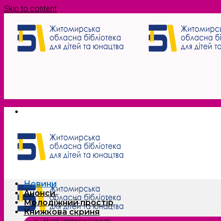
Skip to content
Новини
Анонси
Молодіжний простір
Книжкова скриня