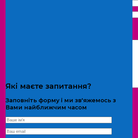
Що бажаєте замовити:
Екскурсія
Локація
Які маєте запитання?
Заповніть форму і ми зв'яжемось з
Вами найближчим часом
*Дані не передаються третім особам
Екскурсія/локація