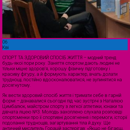
06
Кві
СПОРТ ТА ЗДОРОВИЙ СПОСІБ ЖИТТЯ – модний тренд
будь-якої пори року. Заняття спортом дають людині не
тільки міцне здоров’я, хорошу фізичну підготовку і
красиву фігуру, а й формують характер, вчать долати
труднощі, постійно вдосконалюватися, не зупинятися на
досягнутому.
Як вести здоровий спосіб життя і тримати себе в гарній
формі – дізнавалися сьогодні під час зустрічі з Наталією
Цимбалюк, майстром спорту з легкої атлетики, юнаки та
дівчата ліцею №3. Молодь захоплено слухала розповіді
спортсменки про її спортивні досягнення і перемоги, історії
подолання труднощів, загартування тіла й духу. Ще
античний мислитель Горацій застерігав: «Якщо не бігаєш,