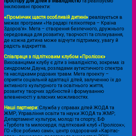
простору для дітей з інвалідністю
та реалізуємо
інклюзивні проекти:
«Промінчик щастя особливій дитині»
реалізується в
межах програми «На радарі гелікоптера – Країна
Здоров’я». Мета – створення безпечного, дружнього
середовища для розвитку, творчості та спілкування,
де кожна дитина може відчути підтримку, увагу й
радість відкриттів.
Співпраця з підлітковим клубом «Пролісок»
.
Вихованцями клубу є діти з інвалідністю, зокрема: із
синдромом Дауна, розладами аутистичного спектра
та наслідками родових травм. Мета проекту –
сприяти соціальній адаптації дітей, залученню їх до
активного культурного та освітнього життя,
розвитку творчих здібностей і формуванню
впевненості у власних можливостях.
Наші партнери:
Служба у справах дітей ЖОДА та
ЖМР; Управління освіти та науки ЖОДА та ЖМР;
Департамент культури, молоді та спорту; БФ
«Турбота та милосердя; підлітковий клуб «Пролісок»;
ГО «Все робимо самі»; центр оздоровчий «Карітас-