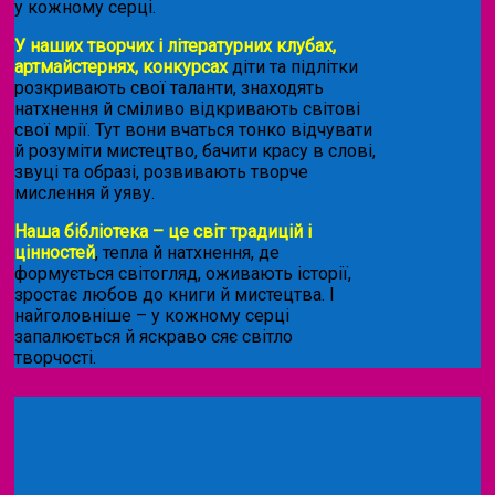
у кожному серці.
У наших творчих і літературних клубах,
артмайстернях, конкурсах
діти та підлітки
розкривають свої таланти, знаходять
натхнення й сміливо відкривають світові
свої мрії. Тут вони вчаться тонко відчувати
й розуміти мистецтво, бачити красу в слові,
звуці та образі, розвивають творче
мислення й уяву.
Наша бібліотека – це світ традицій і
цінностей
, тепла й натхнення, де
формується світогляд, оживають історії,
зростає любов до книги й мистецтва. І
найголовніше – у кожному серці
запалюється й яскраво сяє світло
творчості.