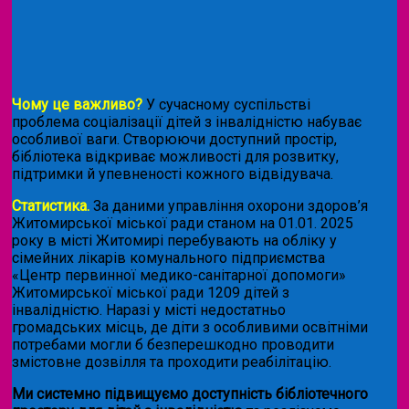
Чому це важливо?
У сучасному суспільстві
проблема соціалізації дітей з інвалідністю набуває
особливої ваги. Створюючи доступний простір,
бібліотека відкриває можливості для розвитку,
підтримки й упевненості кожного відвідувача.
Статистика.
За даними управління охорони здоров’я
Житомирської міської ради станом на 01.01. 2025
року в місті Житомирі перебувають на обліку у
сімейних лікарів комунального підприємства
«Центр первинної медико-санітарної допомоги»
Житомирської міської ради 1209 дітей з
інвалідністю. Наразі у місті недостатньо
громадських місць, де діти з особливими освітніми
потребами могли б безперешкодно проводити
змістовне дозвілля та проходити реабілітацію.
Ми системно підвищуємо доступність бібліотечного