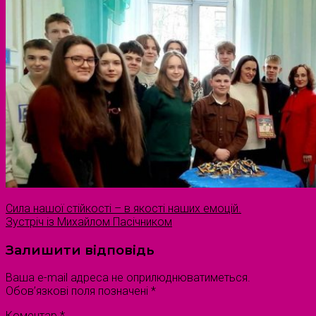
Сила нашої стійкості – в якості наших емоцій.
Зустріч із Михайлом Пасічником
Залишити відповідь
Ваша e-mail адреса не оприлюднюватиметься.
Обов’язкові поля позначені
*
Коментар
*