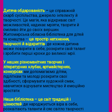
Дитяча обдарованість
–
це справжній
скарб суспільства, джерело інтелекту й
творчості. Це магія, яка відкриває світ
можливостей, надихає мріяти, творити й
сміливо йти до своїх вершин.
Житомирська обласна бібліотека для дітей
та юнацтва –
це простір натхнення,
творчості й відкриттів
, де кожна дитина
може повірити в себе, розкрити свій талант
і зробити перші кроки до великої мрії.
У наших різноманітних творчих і
літературних клубах, артмайстернях,
конкурсах
ми допомагаємо дітям,
підліткам та молоді розкрити свої
здібності, сформувати художній смак,
навчитися відчувати мистецтво й емоційно
зростати.
Наша бібліотека – це світ традицій і
цінностей
, де народжується віра в себе,
розквітають таланти й сяє світло творчості