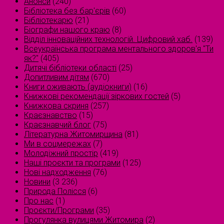
Анонси
(240)
Бібліотека без бар'єрів
(60)
Бібліотекарю
(21)
Біографи нашого краю
(8)
Відділ інноваційних технологій. Цифровий хаб.
(139)
Всеукраїнська програма ментального здоров'я "Ти
як?"
(405)
Дитячі бібліотеки області
(25)
Допитливим дітям
(670)
Книги оживають (аудіокниги)
(16)
Книжкові рекомендації зіркових гостей
(5)
Книжкова скриня
(257)
Краєзнавство
(15)
Краєзнавчий блог
(75)
Літературна Житомирщина
(81)
Ми в соцмережах
(7)
Молодіжний простір
(419)
Наші проєкти та програми
(125)
Нові надходження
(76)
Новини
(3 236)
Природа Полісся
(6)
Про нас
(1)
Проєкти/Програми
(35)
Прогулянка вулицями Житомира
(2)