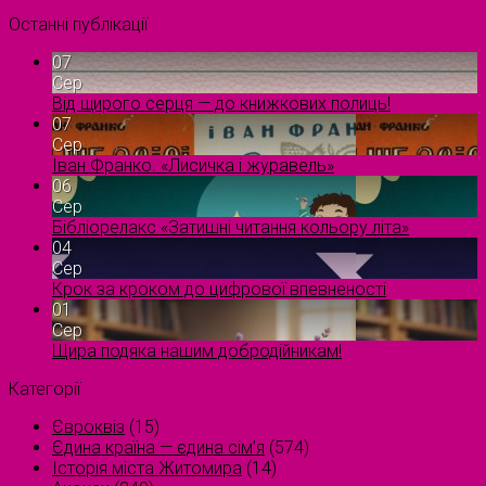
Останні публікації
07
Сер
Від щирого серця — до книжкових полиць!
07
Сер
Іван Франко. «Лисичка і журавель»
06
Сер
Бібліорелакс «Затишні читання кольору літа»
04
Сер
Крок за кроком до цифрової впевненості
01
Сер
Щира подяка нашим добродійникам!
Категорії
Євроквіз
(15)
Єдина країна — єдина сім’я
(574)
Історія міста Житомира
(14)