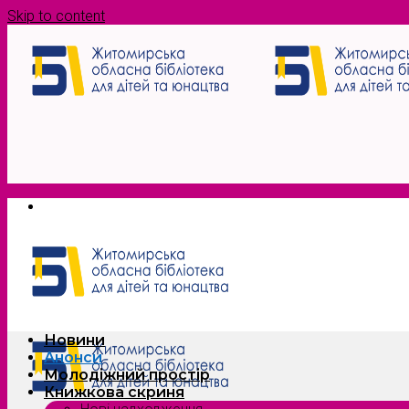
Skip to content
Новини
Анонси
Молодіжний простір
Книжкова скриня