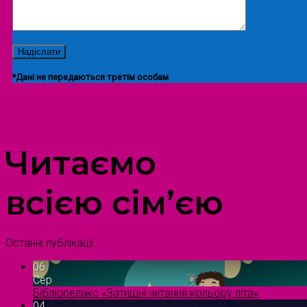
*Дані не передаються третім особам
ПРОСТІР ДОЗВІЛЛЯ ДІТЕЙ ТА ДОРОСЛИХ
Читаємо
всією сім’єю
Останні публікації
06
Сер
Бібліорелакс «Затишні читання кольору літа»
04