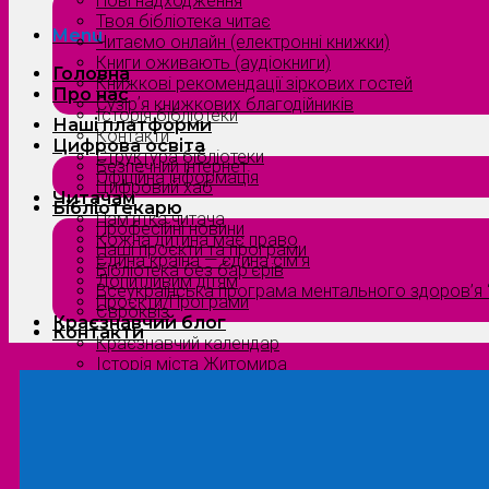
Нові надходження
Твоя бібліотека читає
Menu
Читаємо онлайн (електронні книжки)
Книги оживають (аудіокниги)
Головна
Книжкові рекомендації зіркових гостей
Про нас
Сузірʼя книжкових благодійників
Історія бібліотеки
Наші платформи
Контакти
Цифрова освіта
Структура бібліотеки
Безпечний інтернет
Офіційна інформація
Цифровий хаб
Читачам
Бібліотекарю
Пам’ятка читача
Професійні новини
Кожна дитина має право
Наші проєкти та програми
Єдина країна — єдина сім’я
Бібліотека без бар’єрів
Допитливим дітям
Всеукраїнська програма ментального здоров’я “
Проєкти/Програми
Євроквіз
Краєзнавчий блог
Контакти
Краєзнавчий календар
Історія міста Житомира
Біографи нашого краю
Природа Полісся
Літературна Житомирщина
Славетні імена нашого краю
Menu