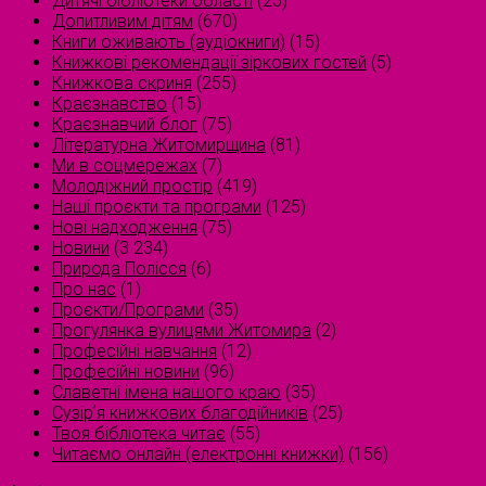
Дитячі бібліотеки області
(25)
Допитливим дітям
(670)
Книги оживають (аудіокниги)
(15)
Книжкові рекомендації зіркових гостей
(5)
Книжкова скриня
(255)
Краєзнавство
(15)
Краєзнавчий блог
(75)
Літературна Житомирщина
(81)
Ми в соцмережах
(7)
Молодіжний простір
(419)
Наші проєкти та програми
(125)
Нові надходження
(75)
Новини
(3 234)
Природа Полісся
(6)
Про нас
(1)
Проєкти/Програми
(35)
Прогулянка вулицями Житомира
(2)
Професійні навчання
(12)
Професійні новини
(96)
Славетні імена нашого краю
(35)
Сузірʼя книжкових благодійників
(25)
Твоя бібліотека читає
(55)
Читаємо онлайн (електронні книжки)
(156)