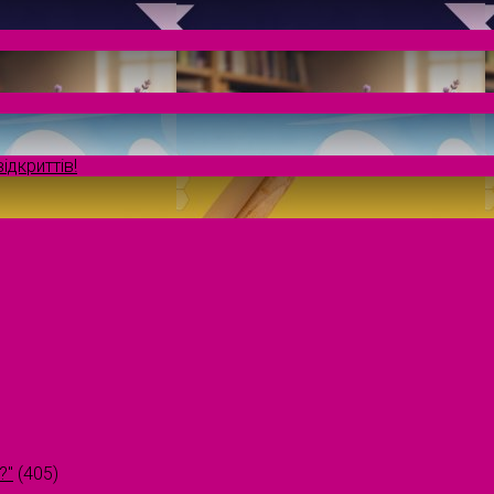
ідкриттів!
?"
(405)