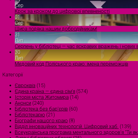
Сер
Крок за кроком до цифрової впевненості
01
Сер
Щира подяка нашим добродійникам!
31
Лип
Серпень у бібліотеці — час яскравих вражень і нових в
30
Лип
Медовий код Поліського краю: імена переможців
Категорії
Євроквіз
(15)
Єдина країна — єдина сім’я
(574)
Історія міста Житомира
(14)
Анонси
(240)
Бібліотека без бар'єрів
(60)
Бібліотекарю
(21)
Біографи нашого краю
(8)
Відділ інноваційних технологій. Цифровий хаб.
(139)
Всеукраїнська програма ментального здоров'я "Ти як