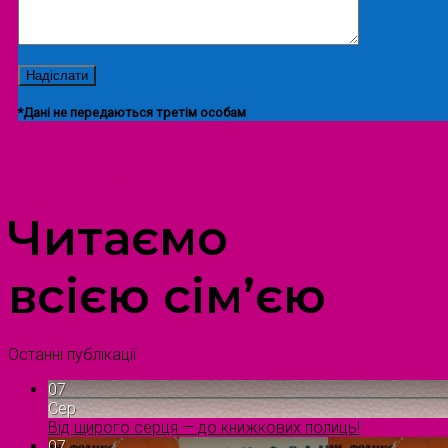
*Дані не передаються третім особам
ПРОСТІР ДОЗВІЛЛЯ ДІТЕЙ ТА ДОРОСЛИХ
Читаємо
всією сім’єю
Останні публікації
07
Сер
Від щирого серця — до книжкових полиць!
07