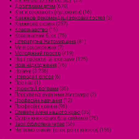
Дитячі бібліотеки області
(25)
Допитливим дітям
(670)
Книги оживають (аудіокниги)
(16)
Книжкові рекомендації зіркових гостей
(5)
Книжкова скриня
(257)
Краєзнавство
(15)
Краєзнавчий блог
(75)
Літературна Житомирщина
(81)
Ми в соцмережах
(7)
Молодіжний простір
(419)
Наші проєкти та програми
(125)
Нові надходження
(76)
Новини
(3 236)
Природа Полісся
(6)
Про нас
(1)
Проєкти/Програми
(35)
Прогулянка вулицями Житомира
(2)
Професійні навчання
(12)
Професійні новини
(96)
Славетні імена нашого краю
(35)
Сузірʼя книжкових благодійників
(26)
Твоя бібліотека читає
(55)
Читаємо онлайн (електронні книжки)
(156)