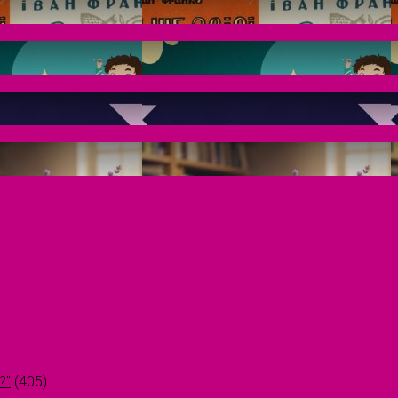
?"
(405)