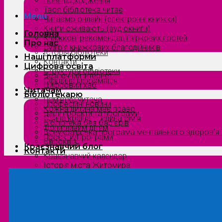
Нові надходження
Твоя бібліотека читає
Menu
Читаємо онлайн (електронні книжки)
Книги оживають (аудіокниги)
Головна
Книжкові рекомендації зіркових гостей
Про нас
Сузірʼя книжкових благодійників
Історія бібліотеки
Наші платформи
Контакти
Цифрова освіта
Структура бібліотеки
Безпечний інтернет
Офіційна інформація
Цифровий хаб
Читачам
Бібліотекарю
Пам’ятка читача
Професійні новини
Кожна дитина має право
Наші проєкти та програми
Єдина країна — єдина сім’я
Бібліотека без бар’єрів
Допитливим дітям
Всеукраїнська програма ментального здоров’я “
Проєкти/Програми
Євроквіз
Краєзнавчий блог
Контакти
Краєзнавчий календар
Історія міста Житомира
Біографи нашого краю
Природа Полісся
Літературна Житомирщина
Славетні імена нашого краю
Menu