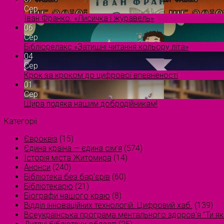
Сер
Іван Франко. «Лисичка і журавель»
06
Сер
Бібліорелакс «Затишні читання кольору літа»
04
Сер
Крок за кроком до цифрової впевненості
01
Сер
Щира подяка нашим добродійникам!
Категорії
Євроквіз
(15)
Єдина країна — єдина сім’я
(574)
Історія міста Житомира
(14)
Анонси
(240)
Бібліотека без бар'єрів
(60)
Бібліотекарю
(21)
Біографи нашого краю
(8)
Відділ інноваційних технологій. Цифровий хаб.
(139)
Всеукраїнська програма ментального здоров'я "Ти як