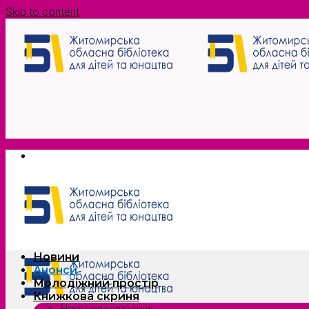
Skip to content
Новини
Анонси
Молодіжний простір
Книжкова скриня