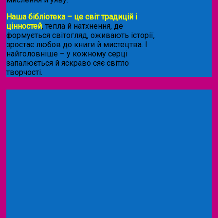
Наша бібліотека – це світ традицій і
цінностей
, тепла й натхнення, де
формується світогляд, оживають історії,
зростає любов до книги й мистецтва. І
найголовніше – у кожному серці
запалюється й яскраво сяє світло
творчості.