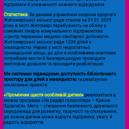
підтримки й упевненості кожного відвідувача.
Статистика.
За даними управління охорони здоров’я
Житомирської міської ради станом на 01.01. 2025
року в місті Житомирі перебувають на обліку у
сімейних лікарів комунального підприємства
«Центр первинної медико-санітарної допомоги»
Житомирської міської ради 1209 дітей з
інвалідністю. Наразі у місті недостатньо
громадських місць, де діти з особливими освітніми
потребами могли б безперешкодно проводити
змістовне дозвілля та проходити реабілітацію.
Ми системно підвищуємо доступність бібліотечного
простору для дітей з інвалідністю
та реалізуємо
інклюзивні проекти:
«Промінчик щастя особливій дитині»
реалізується в
межах програми «На радарі гелікоптера – Країна
Здоров’я». Мета – створення безпечного, дружнього
середовища для розвитку, творчості та спілкування,
де кожна дитина може відчути підтримку, увагу й
радість відкриттів.