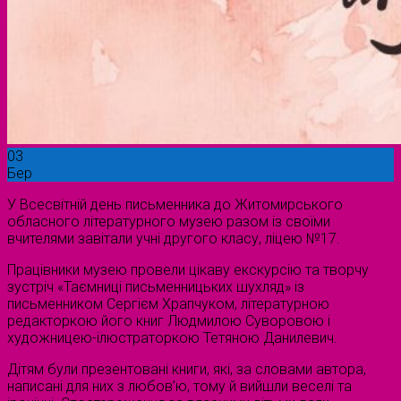
03
Бер
У Всесвітній день письменника до Житомирського
обласного літературного музею разом із своїми
вчителями завітали учні другого класу, ліцею №17.
Працівники музею провели цікаву екскурсію та творчу
зустріч «Таємниці письменницьких шухляд» із
письменником Сергієм Храпчуком, літературною
редакторкою його книг Людмилою Суворовою і
художницею-ілюстраторкою Тетяною Данилевич.
Дітям були презентовані книги, які, за словами автора,
написані для них з любов’ю, тому й вийшли веселі та