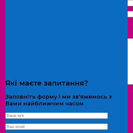
Що бажаєте замовити:
Екскурсія
Локація
Які маєте запитання?
Заповніть форму і ми зв'яжемось з
Вами найближчим часом
*Дані не передаються третім особам
Екскурсія/локація