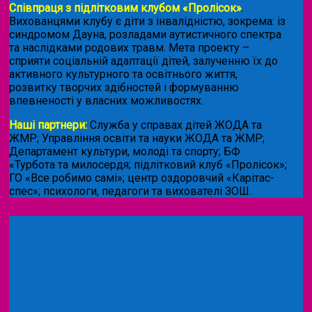
Співпраця з підлітковим клубом «Пролісок»
.
Вихованцями клубу є діти з інвалідністю, зокрема: із
синдромом Дауна, розладами аутистичного спектра
та наслідками родових травм. Мета проекту –
сприяти соціальній адаптації дітей, залученню їх до
активного культурного та освітнього життя,
розвитку творчих здібностей і формуванню
впевненості у власних можливостях.
Наші партнери:
Служба у справах дітей ЖОДА та
ЖМР; Управління освіти та науки ЖОДА та ЖМР;
Департамент культури, молоді та спорту; БФ
«Турбота та милосердя; підлітковий клуб «Пролісок»;
ГО «Все робимо самі»; центр оздоровчий «Карітас-
спес»;
психологи, педагоги та вихователі ЗОШ.