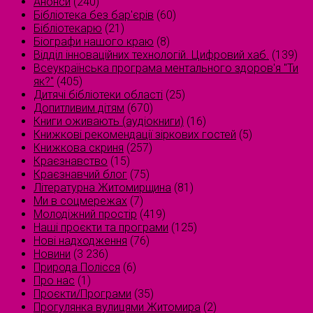
Анонси
(240)
Бібліотека без бар'єрів
(60)
Бібліотекарю
(21)
Біографи нашого краю
(8)
Відділ інноваційних технологій. Цифровий хаб.
(139)
Всеукраїнська програма ментального здоров'я "Ти
як?"
(405)
Дитячі бібліотеки області
(25)
Допитливим дітям
(670)
Книги оживають (аудіокниги)
(16)
Книжкові рекомендації зіркових гостей
(5)
Книжкова скриня
(257)
Краєзнавство
(15)
Краєзнавчий блог
(75)
Літературна Житомирщина
(81)
Ми в соцмережах
(7)
Молодіжний простір
(419)
Наші проєкти та програми
(125)
Нові надходження
(76)
Новини
(3 236)
Природа Полісся
(6)
Про нас
(1)
Проєкти/Програми
(35)
Прогулянка вулицями Житомира
(2)