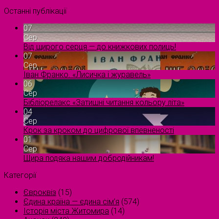
Останні публікації
07
Сер
Від щирого серця — до книжкових полиць!
07
Сер
Іван Франко. «Лисичка і журавель»
06
Сер
Бібліорелакс «Затишні читання кольору літа»
04
Сер
Крок за кроком до цифрової впевненості
01
Сер
Щира подяка нашим добродійникам!
Категорії
Євроквіз
(15)
Єдина країна — єдина сім’я
(574)
Історія міста Житомира
(14)