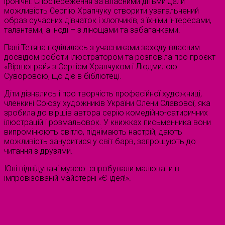
іронічні. Спостереження за власними дітьми дали
можливість Сергію Храпчуку створити узагальнений
образ сучасних дівчаток і хлопчиків, з їхніми інтересами,
талантами, а іноді – з лінощами та забаганками.
Пані Тетяна поділилась з учасниками заходу власним
досвідом роботи ілюстратором та розповіла про проєкт
«Віршограй» з Сергієм Храпчуком і Людмилою
Суворовою, що діє в бібліотеці.
Діти дізнались і про творчість професійної художниці,
членкині Союзу художників України Олени Славової, яка
зробила до віршів автора серію комедійно-сатиричних
ілюстрацій і розмальовок. У книжках письменника вони
випромінюють світло, піднімають настрій, дають
можливість зануритися у світ барв, запрошують до
читання з друзями.
Юні відвідувачі музею спробували малювати в
імпровізованій майстерні «Є ідея!».