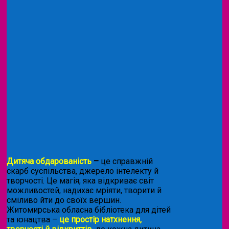
Дитяча обдарованість
–
це справжній
скарб суспільства, джерело інтелекту й
творчості. Це магія, яка відкриває світ
можливостей, надихає мріяти, творити й
сміливо йти до своїх вершин.
Житомирська обласна бібліотека для дітей
та юнацтва –
це простір натхнення,