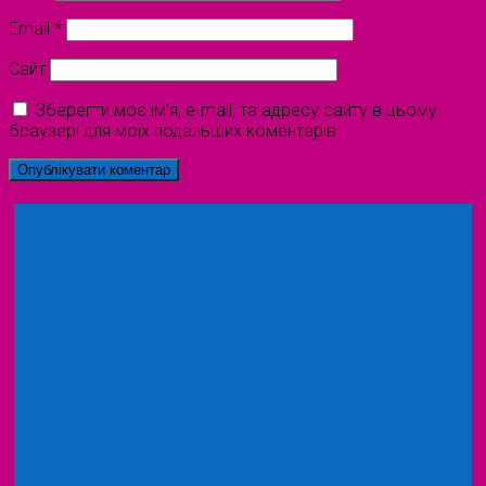
Email
*
Сайт
Зберегти моє ім'я, e-mail, та адресу сайту в цьому
браузері для моїх подальших коментарів.