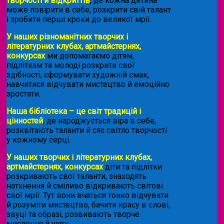
творчості й відкриттів
, де кожна дитина
може повірити в себе, розкрити свій талант
і зробити перші кроки до великої мрії.
У наших різноманітних творчих і
літературних клубах, артмайстернях,
конкурсах
ми допомагаємо дітям,
підліткам та молоді розкрити свої
здібності, сформувати художній смак,
навчитися відчувати мистецтво й емоційно
зростати.
Наша бібліотека – це світ традицій і
цінностей
, де народжується віра в себе,
розквітають таланти й сяє світло творчості
у кожному серці.
У наших творчих і літературних клубах,
артмайстернях, конкурсах
діти та підлітки
розкривають свої таланти, знаходять
натхнення й сміливо відкривають світові
свої мрії. Тут вони вчаться тонко відчувати
й розуміти мистецтво, бачити красу в слові,
звуці та образі, розвивають творче
мислення й уяву.