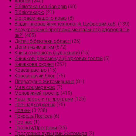
Анонси
(240)
Бібліотека без бар'єрів
(60)
Бібліотекарю
(21)
Біографи нашого краю
(8)
Відділ інноваційних технологій. Цифровий хаб.
(139)
Всеукраїнська програма ментального здоров'я "Ти
як?"
(405)
Дитячі бібліотеки області
(25)
Допитливим дітям
(672)
Книги оживають (аудіокниги)
(16)
Книжкові рекомендації зіркових гостей
(5)
Книжкова скриня
(257)
Краєзнавство
(15)
Краєзнавчий блог
(75)
Літературна Житомирщина
(81)
Ми в соцмережах
(7)
Молодіжний простір
(419)
Наші проєкти та програми
(125)
Нові надходження
(76)
Новини
(3 238)
Природа Полісся
(6)
Про нас
(1)
Проєкти/Програми
(35)
Прогулянка вулицями Житомира
(2)