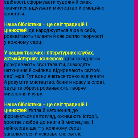
здібності, сформувати художній смак,
навчитися відчувати мистецтво й емоційно
зростати.
Наша бібліотека – це світ традицій і
цінностей
, де народжується віра в себе,
розквітають таланти й сяє світло творчості
у кожному серці.
У наших творчих і літературних клубах,
артмайстернях, конкурсах
діти та підлітки
розкривають свої таланти, знаходять
натхнення й сміливо відкривають світові
свої мрії. Тут вони вчаться тонко відчувати
й розуміти мистецтво, бачити красу в слові,
звуці та образі, розвивають творче
мислення й уяву.
Наша бібліотека – це світ традицій і
цінностей
, тепла й натхнення, де
формується світогляд, оживають історії,
зростає любов до книги й мистецтва. І
найголовніше – у кожному серці
запалюється й яскраво сяє світло