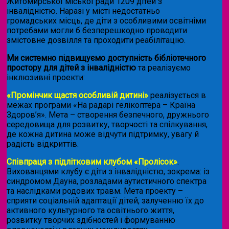
Житомирської міської ради 1209 дітей з
інвалідністю. Наразі у місті недостатньо
громадських місць, де діти з особливими освітніми
потребами могли б безперешкодно проводити
змістовне дозвілля та проходити реабілітацію.
Ми системно підвищуємо доступність бібліотечного
простору для дітей з інвалідністю
та реалізуємо
інклюзивні проекти:
«Промінчик щастя особливій дитині»
реалізується в
межах програми «На радарі гелікоптера – Країна
Здоров’я». Мета – створення безпечного, дружнього
середовища для розвитку, творчості та спілкування,
де кожна дитина може відчути підтримку, увагу й
радість відкриттів.
Співпраця з підлітковим клубом «Пролісок»
.
Вихованцями клубу є діти з інвалідністю, зокрема: із
синдромом Дауна, розладами аутистичного спектра
та наслідками родових травм. Мета проекту –
сприяти соціальній адаптації дітей, залученню їх до
активного культурного та освітнього життя,
розвитку творчих здібностей і формуванню