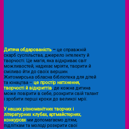
Дитяча обдарованість
–
це справжній
скарб суспільства, джерело інтелекту й
творчості. Це магія, яка відкриває світ
можливостей, надихає мріяти, творити й
сміливо йти до своїх вершин.
Житомирська обласна бібліотека для дітей
та юнацтва –
це простір натхнення,
творчості й відкриттів
, де кожна дитина
може повірити в себе, розкрити свій талант
і зробити перші кроки до великої мрії.
У наших різноманітних творчих і
літературних клубах, артмайстернях,
конкурсах
ми допомагаємо дітям,
підліткам та молоді розкрити свої