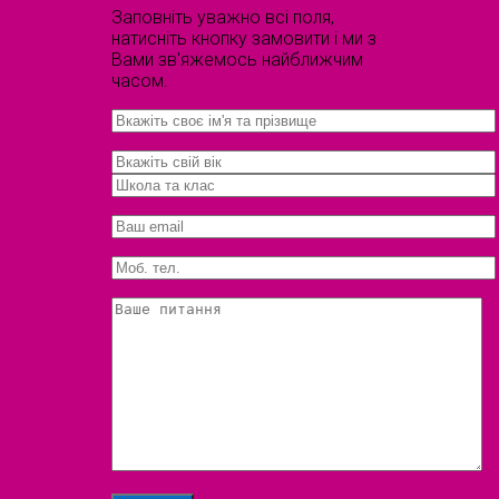
Заповніть уважно всі поля,
натисніть кнопку замовити і ми з
Вами зв'яжемось найближчим
часом.