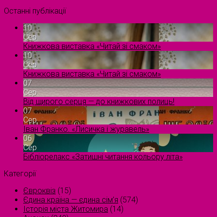
Останні публікації
10
Сер
Книжкова виставка «Читай зі смаком»
10
Сер
Книжкова виставка «Читай зі смаком»
07
Сер
Від щирого серця — до книжкових полиць!
07
Сер
Іван Франко. «Лисичка і журавель»
06
Сер
Бібліорелакс «Затишні читання кольору літа»
Категорії
Євроквіз
(15)
Єдина країна — єдина сім’я
(574)
Історія міста Житомира
(14)