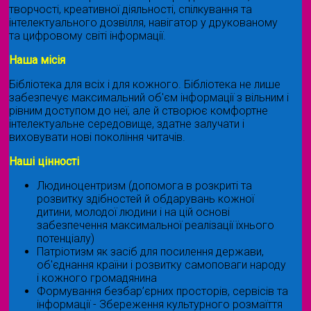
творчості, креативної діяльності, спілкування та
інтелектуального дозвілля, навігатор у друкованому
та цифровому світі інформації.
Наша місія
Бібліотека для всіх і для кожного. Бібліотека не лише
забезпечує максимальний об'єм інформації з вільним і
рівним доступом до неї, але й створює комфортне
інтелектуальне середовище, здатне залучати і
виховувати нові покоління читачів.
Наші цінності
Людиноцентризм (допомога в розкриті та
розвитку здібностей й обдарувань кожної
дитини, молодої людини і на цій основі
забезпечення максимальної реалізації їхнього
потенціалу)
Патріотизм як засіб для посилення держави,
об'єднання країни і розвитку самоповаги народу
і кожного громадянина
Формування безбар’єрних просторів, сервісів та
інформації - Збереження культурного розмаїття