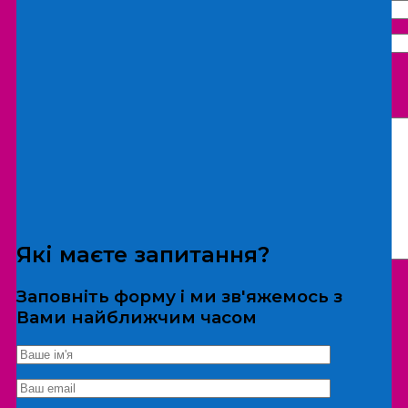
Що бажаєте замовити:
Екскурсія
Локація
Які маєте запитання?
Заповніть форму і ми зв'яжемось з
Вами найближчим часом
*Дані не передаються третім особам
Екскурсія/локація