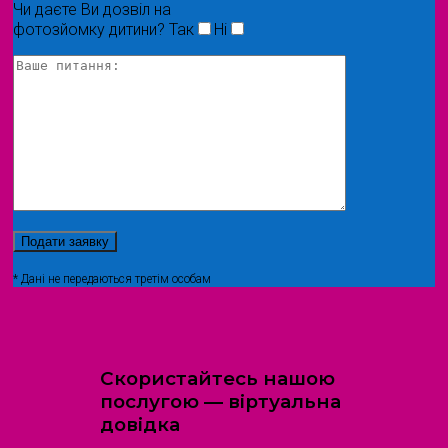
Чи даєте Ви дозвіл на
фотозйомку дитини?
Так
Ні
* Дані не передаються третім особам
Скористайтесь нашою
послугою — віртуальна
довідка