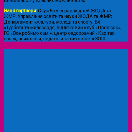
впевненості у власних можливостях.
Наші партнери:
Служба у справах дітей ЖОДА та
ЖМР; Управління освіти та науки ЖОДА та ЖМР;
Департамент культури, молоді та спорту; БФ
«Турбота та милосердя; підлітковий клуб «Пролісок»;
ГО «Все робимо самі»; центр оздоровчий «Карітас-
спес»;
психологи, педагоги та вихователі ЗОШ.