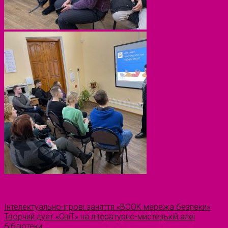
Інтелектуально-ігрові заняття «BOOK мережа безпеки»
Творчий дует «СвіТ» на літературно-мистецькій алеї
бібліотеки