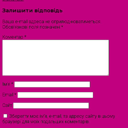
Залишити відповідь
Ваша e-mail адреса не оприлюднюватиметься.
Обов’язкові поля позначені
*
Коментар
*
Ім'я
*
Email
*
Сайт
Зберегти моє ім'я, e-mail, та адресу сайту в цьому
браузері для моїх подальших коментарів.