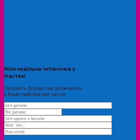
Моя
недільна читаночка
з
Настею
Заповніть форму і ми зв'яжемось
з Вами найближчим часом