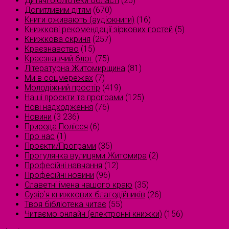
Дитячі бібліотеки області
(25)
Допитливим дітям
(670)
Книги оживають (аудіокниги)
(16)
Книжкові рекомендації зіркових гостей
(5)
Книжкова скриня
(257)
Краєзнавство
(15)
Краєзнавчий блог
(75)
Літературна Житомирщина
(81)
Ми в соцмережах
(7)
Молодіжний простір
(419)
Наші проєкти та програми
(125)
Нові надходження
(76)
Новини
(3 236)
Природа Полісся
(6)
Про нас
(1)
Проєкти/Програми
(35)
Прогулянка вулицями Житомира
(2)
Професійні навчання
(12)
Професійні новини
(96)
Славетні імена нашого краю
(35)
Сузірʼя книжкових благодійників
(26)
Твоя бібліотека читає
(55)
Читаємо онлайн (електронні книжки)
(156)