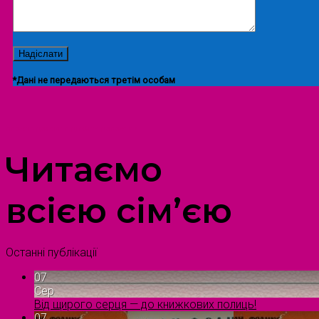
*Дані не передаються третім особам
ПРОСТІР ДОЗВІЛЛЯ ДІТЕЙ ТА ДОРОСЛИХ
Читаємо
всією сім’єю
Останні публікації
07
Сер
Від щирого серця — до книжкових полиць!
07