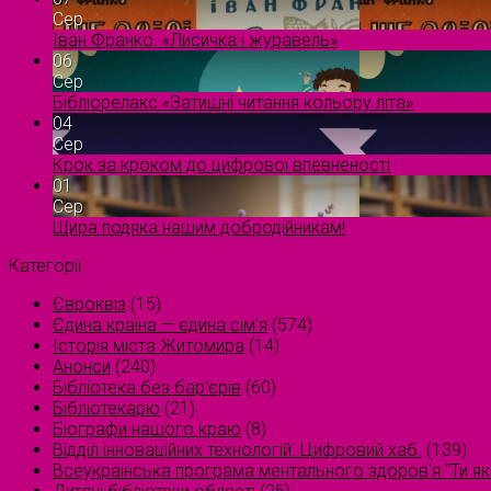
Сер
Іван Франко. «Лисичка і журавель»
06
Сер
Бібліорелакс «Затишні читання кольору літа»
04
Сер
Крок за кроком до цифрової впевненості
01
Сер
Щира подяка нашим добродійникам!
Категорії
Євроквіз
(15)
Єдина країна — єдина сім’я
(574)
Історія міста Житомира
(14)
Анонси
(240)
Бібліотека без бар'єрів
(60)
Бібліотекарю
(21)
Біографи нашого краю
(8)
Відділ інноваційних технологій. Цифровий хаб.
(139)
Всеукраїнська програма ментального здоров'я "Ти як