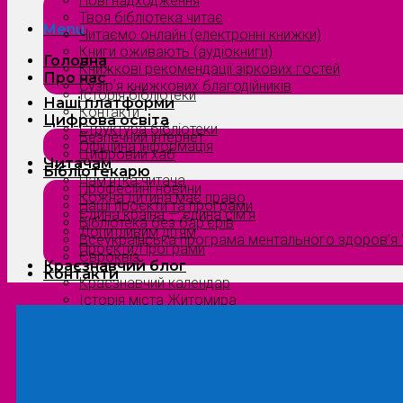
Нові надходження
Твоя бібліотека читає
Menu
Читаємо онлайн (електронні книжки)
Книги оживають (аудіокниги)
Головна
Книжкові рекомендації зіркових гостей
Про нас
Сузірʼя книжкових благодійників
Історія бібліотеки
Наші платформи
Контакти
Цифрова освіта
Структура бібліотеки
Безпечний інтернет
Офіційна інформація
Цифровий хаб
Читачам
Бібліотекарю
Пам’ятка читача
Професійні новини
Кожна дитина має право
Наші проєкти та програми
Єдина країна — єдина сім’я
Бібліотека без бар’єрів
Допитливим дітям
Всеукраїнська програма ментального здоров’я “
Проєкти/Програми
Євроквіз
Краєзнавчий блог
Контакти
Краєзнавчий календар
Історія міста Житомира
Біографи нашого краю
Природа Полісся
Літературна Житомирщина
Славетні імена нашого краю
Menu