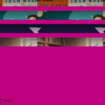
?"
(405)