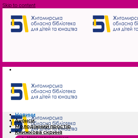
Skip to content
Новини
Анонси
Молодіжний простір
Книжкова скриня