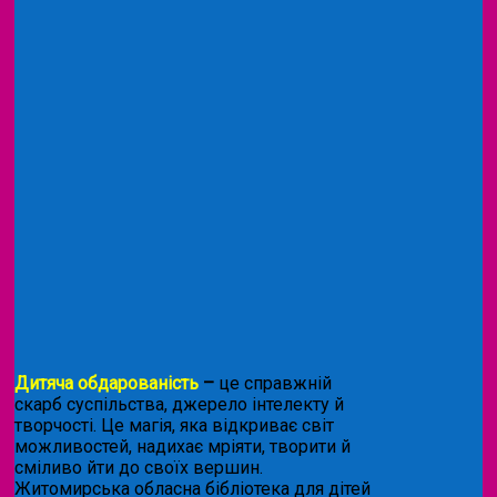
Дитяча обдарованість
–
це справжній
скарб суспільства, джерело інтелекту й
творчості. Це магія, яка відкриває світ
можливостей, надихає мріяти, творити й
сміливо йти до своїх вершин.
Житомирська обласна бібліотека для дітей