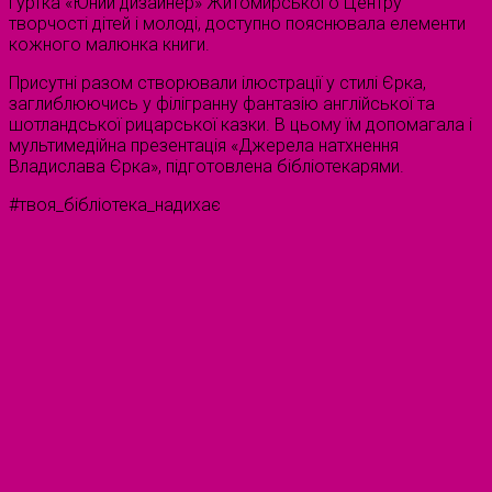
гуртка «Юний дизайнер» Житомирського Центру
творчості дітей і молоді, доступно пояснювала елементи
кожного малюнка книги.
Присутні разом створювали ілюстрації у стилі Єрка,
заглиблюючись у філігранну фантазію англійської та
шотландської рицарської казки. В цьому їм допомагала і
мультимедійна презентація «Джерела натхнення
Владислава Єрка», підготовлена бібліотекарями.
#твоя_бібліотека_надихає