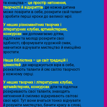
та юнацтва –
це простір натхнення,
творчості й відкриттів
, де кожна дитина
може повірити в себе, розкрити свій талант
і зробити перші кроки до великої мрії.
У наших різноманітних творчих і
літературних клубах, артмайстернях,
конкурсах
ми допомагаємо дітям,
підліткам та молоді розкрити свої
здібності, сформувати художній смак,
навчитися відчувати мистецтво й емоційно
зростати.
Наша бібліотека – це світ традицій і
цінностей
, де народжується віра в себе,
розквітають таланти й сяє світло творчості
у кожному серці.
У наших творчих і літературних клубах,
артмайстернях, конкурсах
діти та підлітки
розкривають свої таланти, знаходять
натхнення й сміливо відкривають світові
свої мрії. Тут вони вчаться тонко відчувати
й розуміти мистецтво, бачити красу в слові,