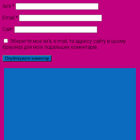
Ім'я
*
Email
*
Сайт
Зберегти моє ім'я, e-mail, та адресу сайту в цьому
браузері для моїх подальших коментарів.