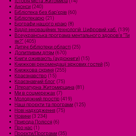
Історія міста Житомира
(14)
Анонси
(240)
Бібліотека без бар'єрів
(60)
Бібліотекарю
(21)
Біографи нашого краю
(8)
Відділ інноваційних технологій. Цифровий хаб.
(139)
Всеукраїнська програма ментального здоров'я "Ти
як?"
(405)
Дитячі бібліотеки області
(25)
Допитливим дітям
(670)
Книги оживають (аудіокниги)
(15)
Книжкові рекомендації зіркових гостей
(5)
Книжкова скриня
(255)
Краєзнавство
(15)
Краєзнавчий блог
(75)
Літературна Житомирщина
(81)
Ми в соцмережах
(7)
Молодіжний простір
(419)
Наші проєкти та програми
(125)
Нові надходження
(75)
Новини
(3 234)
Природа Полісся
(6)
Про нас
(1)
Проєкти/Програми
(35)