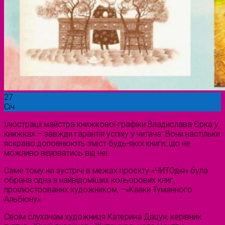
27
Січ
Ілюстрації майстра книжкової графіки Владислава Єрка у
книжках – завжди гарантія успіху у читача. Вони настільки
яскраво доповнюють зміст будь-якої книги, що не
можливо відірватись від неї.
Саме тому на зустрічі в межах проєкту «ЧИТОдія» була
обрана одна з найвідоміших кольорових книг,
проілюстрованих художником, –«Казки Туманного
Альбіону».
Своїм слухачам художниця Катерина Дацун, керівник