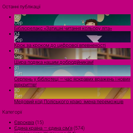
Останні публікації
06
Сер
Бібліорелакс «Затишні читання кольору літа»
04
Сер
Крок за кроком до цифрової впевненості
01
Сер
Щира подяка нашим добродійникам!
31
Лип
Серпень у бібліотеці — час яскравих вражень і нових
відкриттів!
30
Лип
Медовий код Поліського краю: імена переможців
Категорії
Євроквіз
(15)
Єдина країна — єдина сім’я
(574)