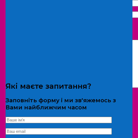
Що бажаєте замовити:
Екскурсія
Локація
Які маєте запитання?
Заповніть форму і ми зв'яжемось з
Вами найближчим часом
*Дані не передаються третім особам
Екскурсія/локація