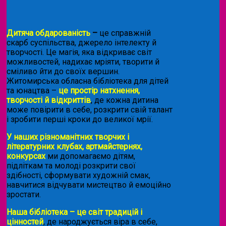
Дитяча обдарованість
–
це справжній
скарб суспільства, джерело інтелекту й
творчості. Це магія, яка відкриває світ
можливостей, надихає мріяти, творити й
сміливо йти до своїх вершин.
Житомирська обласна бібліотека для дітей
та юнацтва –
це простір натхнення,
творчості й відкриттів
, де кожна дитина
може повірити в себе, розкрити свій талант
і зробити перші кроки до великої мрії.
У наших різноманітних творчих і
літературних клубах, артмайстернях,
конкурсах
ми допомагаємо дітям,
підліткам та молоді розкрити свої
здібності, сформувати художній смак,
навчитися відчувати мистецтво й емоційно
зростати.
Наша бібліотека – це світ традицій і
цінностей
, де народжується віра в себе,