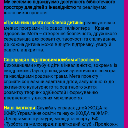
Ми системно підвищуємо доступність бібліотечного
простору для дітей з інвалідністю
та реалізуємо
інклюзивні проекти:
«Промінчик щастя особливій дитині»
реалізується в
межах програми «На радарі гелікоптера – Країна
Здоров’я». Мета – створення безпечного, дружнього
середовища для розвитку, творчості та спілкування,
де кожна дитина може відчути підтримку, увагу й
радість відкриттів.
Співпраця з підлітковим клубом «Пролісок»
.
Вихованцями клубу є діти з інвалідністю, зокрема: із
синдромом Дауна, розладами аутистичного спектра
та наслідками родових травм. Мета проекту –
сприяти соціальній адаптації дітей, залученню їх до
активного культурного та освітнього життя,
розвитку творчих здібностей і формуванню
впевненості у власних можливостях.
Наші партнери:
Служба у справах дітей ЖОДА та
ЖМР; Управління освіти та науки ЖОДА та ЖМР;
Департамент культури, молоді та спорту; БФ
«Турбота та милосердя; підлітковий клуб «Пролісок»;