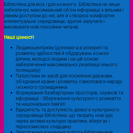
Бібліотека для всіх і для кожного. Бібліотека не лише
забезпечує максимальний об'єм інформації з вільним і
рівним доступом до неї, але й створює комфортне
інтелектуальне середовище, здатне залучати і
виховувати нові покоління читачів.
Наші цінності
Людиноцентризм (допомога в розкриті та
розвитку здібностей й обдарувань кожної
дитини, молодої людини і на цій основі
забезпечення максимальної реалізації їхнього
потенціалу)
Патріотизм як засіб для посилення держави,
об'єднання країни і розвитку самоповаги народу
і кожного громадянина
Формування безбар’єрних просторів, сервісів та
інформації - Збереження культурного розмаїття
та національної пам’яті
Відкритість та доступність дієвого культурного
середовища бібліотеки, що творить нові ідеї
через активні культурні практики, зберігає і
переосмислює спадщину
Злагоджена командна робота бібліотекарів