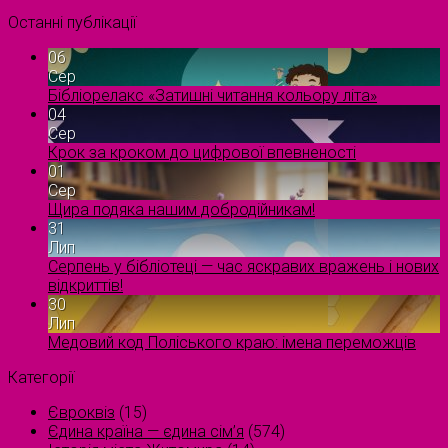
Останні публікації
06
Сер
Бібліорелакс «Затишні читання кольору літа»
04
Сер
Крок за кроком до цифрової впевненості
01
Сер
Щира подяка нашим добродійникам!
31
Лип
Серпень у бібліотеці — час яскравих вражень і нових
відкриттів!
30
Лип
Медовий код Поліського краю: імена переможців
Категорії
Євроквіз
(15)
Єдина країна — єдина сім’я
(574)