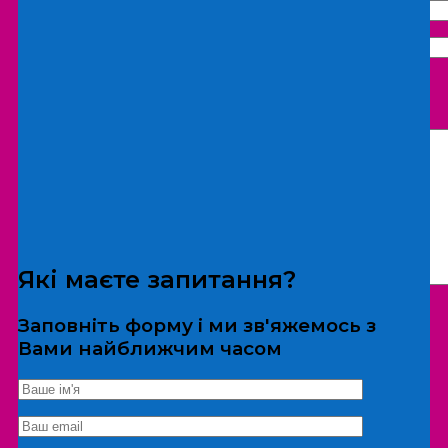
Що бажаєте замовити:
Екскурсія
Локація
Які маєте запитання?
Заповніть форму і ми зв'яжемось з
Вами найближчим часом
*Дані не передаються третім особам
Екскурсія/локація