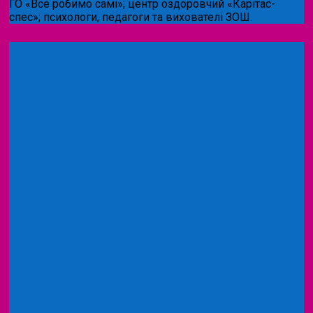
ГО «Все робимо самі»; центр оздоровчий «Карітас-
спес»;
психологи, педагоги та вихователі ЗОШ.