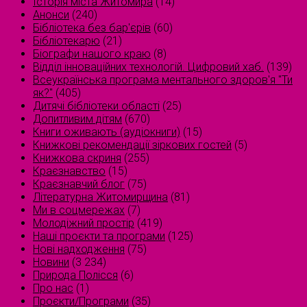
Історія міста Житомира
(14)
Анонси
(240)
Бібліотека без бар'єрів
(60)
Бібліотекарю
(21)
Біографи нашого краю
(8)
Відділ інноваційних технологій. Цифровий хаб.
(139)
Всеукраїнська програма ментального здоров'я "Ти
як?"
(405)
Дитячі бібліотеки області
(25)
Допитливим дітям
(670)
Книги оживають (аудіокниги)
(15)
Книжкові рекомендації зіркових гостей
(5)
Книжкова скриня
(255)
Краєзнавство
(15)
Краєзнавчий блог
(75)
Літературна Житомирщина
(81)
Ми в соцмережах
(7)
Молодіжний простір
(419)
Наші проєкти та програми
(125)
Нові надходження
(75)
Новини
(3 234)
Природа Полісся
(6)
Про нас
(1)
Проєкти/Програми
(35)