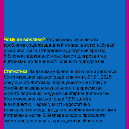
Чому це важливо?
У сучасному суспільстві
проблема соціалізації дітей з інвалідністю набуває
особливої ваги. Створюючи доступний простір,
бібліотека відкриває можливості для розвитку,
підтримки й упевненості кожного відвідувача.
Статистика.
За даними управління охорони здоров’я
Житомирської міської ради станом на 01.01. 2025
року в місті Житомирі перебувають на обліку у
сімейних лікарів комунального підприємства
«Центр первинної медико-санітарної допомоги»
Житомирської міської ради 1209 дітей з
інвалідністю. Наразі у місті недостатньо
громадських місць, де діти з особливими освітніми
потребами могли б безперешкодно проводити
змістовне дозвілля та проходити реабілітацію.