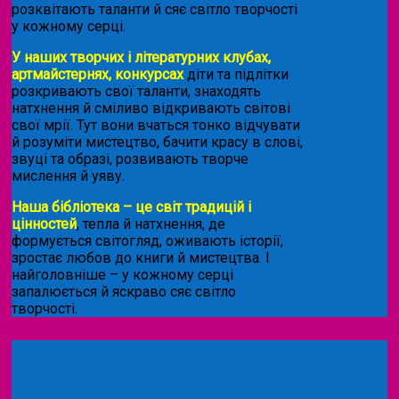
розквітають таланти й сяє світло творчості
у кожному серці.
У наших творчих і літературних клубах,
артмайстернях, конкурсах
діти та підлітки
розкривають свої таланти, знаходять
натхнення й сміливо відкривають світові
свої мрії. Тут вони вчаться тонко відчувати
й розуміти мистецтво, бачити красу в слові,
звуці та образі, розвивають творче
мислення й уяву.
Наша бібліотека – це світ традицій і
цінностей
, тепла й натхнення, де
формується світогляд, оживають історії,
зростає любов до книги й мистецтва. І
найголовніше – у кожному серці
запалюється й яскраво сяє світло
творчості.