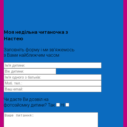
Моя
недільна читаночка
з
Настею
Заповніть форму і ми зв'яжемось
з Вами найближчим часом
Чи даєте Ви дозвіл на
фотозйомку дитини?
Так
Ні