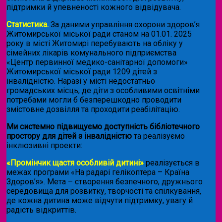
підтримки й упевненості кожного відвідувача.
Статистика.
За даними управління охорони здоров’я
Житомирської міської ради станом на 01.01. 2025
року в місті Житомирі перебувають на обліку у
сімейних лікарів комунального підприємства
«Центр первинної медико-санітарної допомоги»
Житомирської міської ради 1209 дітей з
інвалідністю. Наразі у місті недостатньо
громадських місць, де діти з особливими освітніми
потребами могли б безперешкодно проводити
змістовне дозвілля та проходити реабілітацію.
Ми системно підвищуємо доступність бібліотечного
простору для дітей з інвалідністю
та реалізуємо
інклюзивні проекти:
«Промінчик щастя особливій дитині»
реалізується в
межах програми «На радарі гелікоптера – Країна
Здоров’я». Мета – створення безпечного, дружнього
середовища для розвитку, творчості та спілкування,
де кожна дитина може відчути підтримку, увагу й
радість відкриттів.