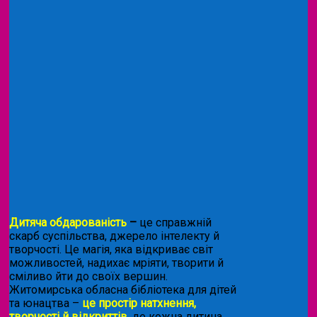
Дитяча обдарованість
–
це справжній
скарб суспільства, джерело інтелекту й
творчості. Це магія, яка відкриває світ
можливостей, надихає мріяти, творити й
сміливо йти до своїх вершин.
Житомирська обласна бібліотека для дітей
та юнацтва –
це простір натхнення,
творчості й відкриттів
, де кожна дитина