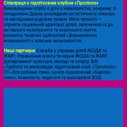
Співпраця з підлітковим клубом «Пролісок»
.
Вихованцями клубу є діти з інвалідністю, зокрема: із
синдромом Дауна, розладами аутистичного спектра
та наслідками родових травм. Мета проекту –
сприяти соціальній адаптації дітей, залученню їх до
активного культурного та освітнього життя,
розвитку творчих здібностей і формуванню
впевненості у власних можливостях.
Наші партнери:
Служба у справах дітей ЖОДА та
ЖМР; Управління освіти та науки ЖОДА та ЖМР;
Департамент культури, молоді та спорту; БФ
«Турбота та милосердя; підлітковий клуб «Пролісок»;
ГО «Все робимо самі»; центр оздоровчий «Карітас-
спес»;
психологи, педагоги та вихователі ЗОШ.