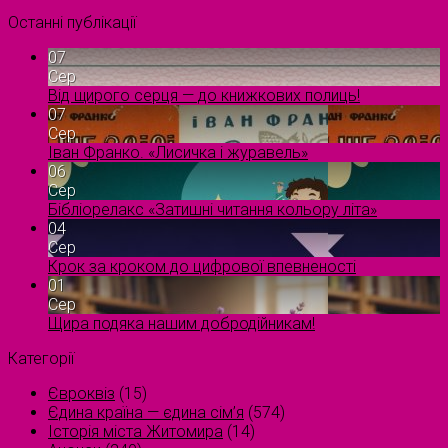
Останні публікації
07
Сер
Від щирого серця — до книжкових полиць!
07
Сер
Іван Франко. «Лисичка і журавель»
06
Сер
Бібліорелакс «Затишні читання кольору літа»
04
Сер
Крок за кроком до цифрової впевненості
01
Сер
Щира подяка нашим добродійникам!
Категорії
Євроквіз
(15)
Єдина країна — єдина сім’я
(574)
Історія міста Житомира
(14)