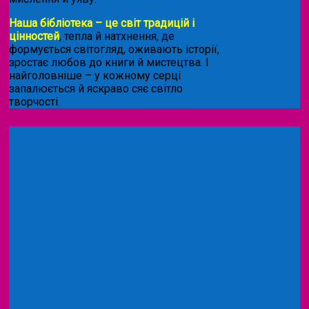
Наша бібліотека – це світ традицій і
цінностей
, тепла й натхнення, де
формується світогляд, оживають історії,
зростає любов до книги й мистецтва. І
найголовніше – у кожному серці
запалюється й яскраво сяє світло
творчості.