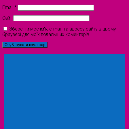
Email
*
Сайт
Зберегти моє ім'я, e-mail, та адресу сайту в цьому
браузері для моїх подальших коментарів.