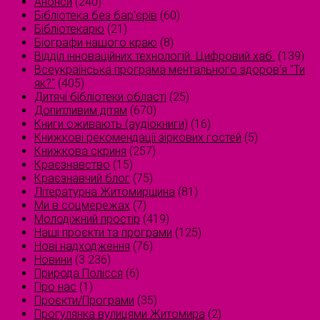
Анонси
(240)
Бібліотека без бар'єрів
(60)
Бібліотекарю
(21)
Біографи нашого краю
(8)
Відділ інноваційних технологій. Цифровий хаб.
(139)
Всеукраїнська програма ментального здоров'я "Ти
як?"
(405)
Дитячі бібліотеки області
(25)
Допитливим дітям
(670)
Книги оживають (аудіокниги)
(16)
Книжкові рекомендації зіркових гостей
(5)
Книжкова скриня
(257)
Краєзнавство
(15)
Краєзнавчий блог
(75)
Літературна Житомирщина
(81)
Ми в соцмережах
(7)
Молодіжний простір
(419)
Наші проєкти та програми
(125)
Нові надходження
(76)
Новини
(3 236)
Природа Полісся
(6)
Про нас
(1)
Проєкти/Програми
(35)
Прогулянка вулицями Житомира
(2)