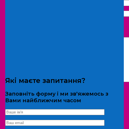
Що бажаєте замовити:
Екскурсія
Локація
Які маєте запитання?
Заповніть форму і ми зв'яжемось з
Вами найближчим часом
*Дані не передаються третім особам
Екскурсія/локація