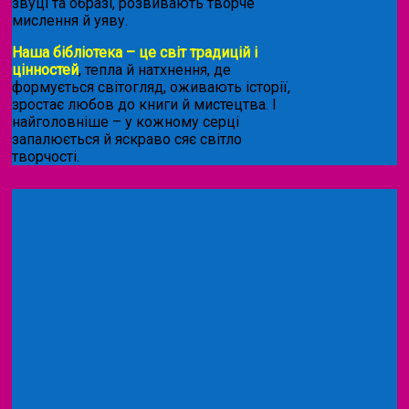
звуці та образі, розвивають творче
мислення й уяву.
Наша бібліотека – це світ традицій і
цінностей
, тепла й натхнення, де
формується світогляд, оживають історії,
зростає любов до книги й мистецтва. І
найголовніше – у кожному серці
запалюється й яскраво сяє світло
творчості.