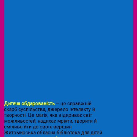
Дитяча обдарованість
–
це справжній
скарб суспільства, джерело інтелекту й
творчості. Це магія, яка відкриває світ
можливостей, надихає мріяти, творити й
сміливо йти до своїх вершин.
Житомирська обласна бібліотека для дітей