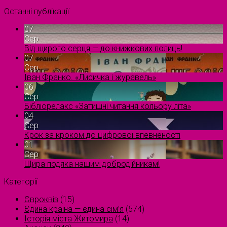
Останні публікації
07
Сер
Від щирого серця — до книжкових полиць!
07
Сер
Іван Франко. «Лисичка і журавель»
06
Сер
Бібліорелакс «Затишні читання кольору літа»
04
Сер
Крок за кроком до цифрової впевненості
01
Сер
Щира подяка нашим добродійникам!
Категорії
Євроквіз
(15)
Єдина країна — єдина сім’я
(574)
Історія міста Житомира
(14)