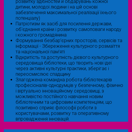
розвитку здібностей й обдарувань кожної
дитини, молодої людини і на цій основі
забезпечення максимальної реалізації їхнього
потенціалу)
Патріотизм як засіб для посилення держави,
об'єднання країни і розвитку самоповаги народу
і кожного громадянина
Формування безбар’єрних просторів, сервісів та
інформації - Збереження культурного розмаїття
та національної пам’яті
Відкритість та доступність дієвого культурного
середовища бібліотеки, що творить нові ідеї
через активні культурні практики, зберігає і
переосмислює спадщину
Злагоджена командна робота бібліотекарів
професіоналів-однодумців у безпечному, фізично
і віртуально інноваційному середовищі, з
можливістю постійного навчання новим
бібліотечним та цифровим компетенціям, що
позитивно сприяє філософії роботи з
користувачами, розвитку та оперативному
впровадження інновацій.