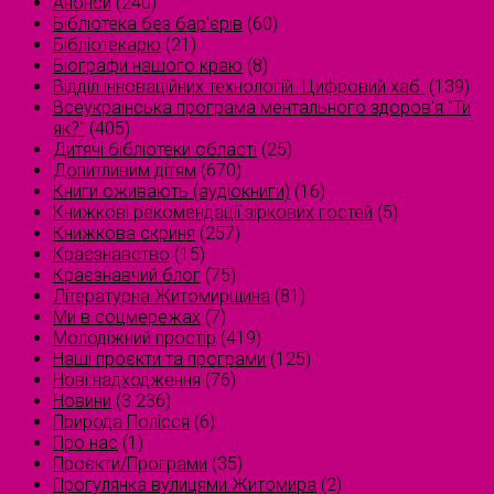
Анонси
(240)
Бібліотека без бар'єрів
(60)
Бібліотекарю
(21)
Біографи нашого краю
(8)
Відділ інноваційних технологій. Цифровий хаб.
(139)
Всеукраїнська програма ментального здоров'я "Ти
як?"
(405)
Дитячі бібліотеки області
(25)
Допитливим дітям
(670)
Книги оживають (аудіокниги)
(16)
Книжкові рекомендації зіркових гостей
(5)
Книжкова скриня
(257)
Краєзнавство
(15)
Краєзнавчий блог
(75)
Літературна Житомирщина
(81)
Ми в соцмережах
(7)
Молодіжний простір
(419)
Наші проєкти та програми
(125)
Нові надходження
(76)
Новини
(3 236)
Природа Полісся
(6)
Про нас
(1)
Проєкти/Програми
(35)
Прогулянка вулицями Житомира
(2)