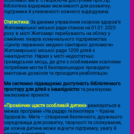
особливої ваги. Створюючи доступний простір,
бібліотека відкриває можливості для розвитку,
підтримки й упевненості кожного відвідувача.
Статистика.
За даними управління охорони здоров’я
Житомирської міської ради станом на 01.01. 2025
року в місті Житомирі перебувають на обліку у
сімейних лікарів комунального підприємства
«Центр первинної медико-санітарної допомоги»
Житомирської міської ради 1209 дітей з
інвалідністю. Наразі у місті недостатньо
громадських місць, де діти з особливими освітніми
потребами могли б безперешкодно проводити
змістовне дозвілля та проходити реабілітацію.
Ми системно підвищуємо доступність бібліотечного
простору для дітей з інвалідністю
та реалізуємо
інклюзивні проекти:
«Промінчик щастя особливій дитині»
реалізується в
межах програми «На радарі гелікоптера – Країна
Здоров’я». Мета – створення безпечного, дружнього
середовища для розвитку, творчості та спілкування,
де кожна дитина може відчути підтримку, увагу й
радість відкриттів.