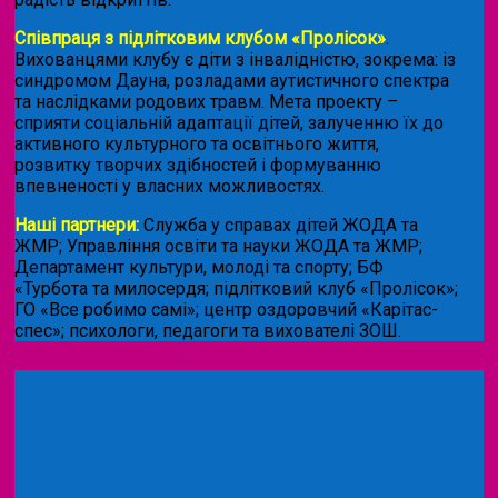
Співпраця з підлітковим клубом «Пролісок»
.
Вихованцями клубу є діти з інвалідністю, зокрема: із
синдромом Дауна, розладами аутистичного спектра
та наслідками родових травм. Мета проекту –
сприяти соціальній адаптації дітей, залученню їх до
активного культурного та освітнього життя,
розвитку творчих здібностей і формуванню
впевненості у власних можливостях.
Наші партнери:
Служба у справах дітей ЖОДА та
ЖМР; Управління освіти та науки ЖОДА та ЖМР;
Департамент культури, молоді та спорту; БФ
«Турбота та милосердя; підлітковий клуб «Пролісок»;
ГО «Все робимо самі»; центр оздоровчий «Карітас-
спес»;
психологи, педагоги та вихователі ЗОШ.