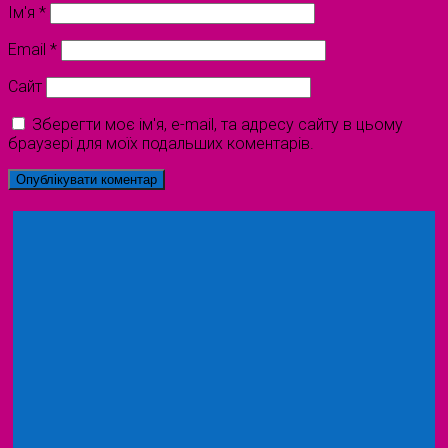
Ім'я
*
Email
*
Сайт
Зберегти моє ім'я, e-mail, та адресу сайту в цьому
браузері для моїх подальших коментарів.