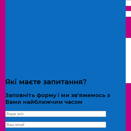
Що бажаєте замовити:
Екскурсія
Локація
Які маєте запитання?
Заповніть форму і ми зв'яжемось з
Вами найближчим часом
*Дані не передаються третім особам
Екскурсія/локація