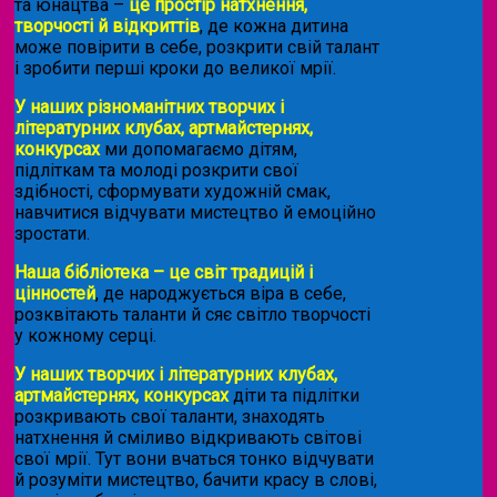
та юнацтва –
це простір натхнення,
творчості й відкриттів
, де кожна дитина
може повірити в себе, розкрити свій талант
і зробити перші кроки до великої мрії.
У наших різноманітних творчих і
літературних клубах, артмайстернях,
конкурсах
ми допомагаємо дітям,
підліткам та молоді розкрити свої
здібності, сформувати художній смак,
навчитися відчувати мистецтво й емоційно
зростати.
Наша бібліотека – це світ традицій і
цінностей
, де народжується віра в себе,
розквітають таланти й сяє світло творчості
у кожному серці.
У наших творчих і літературних клубах,
артмайстернях, конкурсах
діти та підлітки
розкривають свої таланти, знаходять
натхнення й сміливо відкривають світові
свої мрії. Тут вони вчаться тонко відчувати
й розуміти мистецтво, бачити красу в слові,