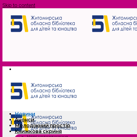
Skip to content
Новини
Анонси
Молодіжний простір
Книжкова скриня