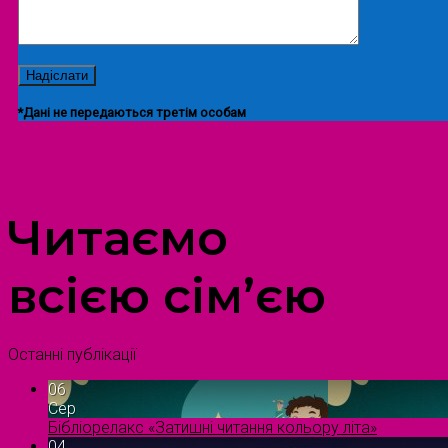
*Дані не передаються третім особам
ПРОСТІР ДОЗВІЛЛЯ ДІТЕЙ ТА ДОРОСЛИХ
Читаємо
всією сім’єю
Останні публікації
06
Сер
Бібліорелакс «Затишні читання кольору літа»
04