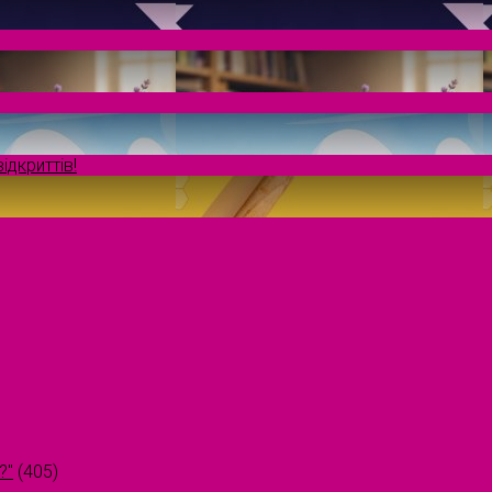
ідкриттів!
?"
(405)