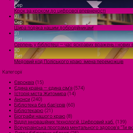
Сер
Крок за кроком до цифрової впевненості
01
Сер
Щира подяка нашим добродійникам!
31
Лип
Серпень у бібліотеці — час яскравих вражень і нових в
30
Лип
Медовий код Поліського краю: імена переможців
Категорії
Євроквіз
(15)
Єдина країна — єдина сім’я
(574)
Історія міста Житомира
(14)
Анонси
(240)
Бібліотека без бар'єрів
(60)
Бібліотекарю
(21)
Біографи нашого краю
(8)
Відділ інноваційних технологій. Цифровий хаб.
(139)
Всеукраїнська програма ментального здоров'я "Ти як