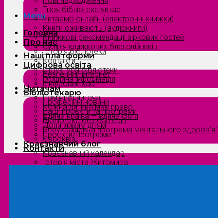
Нові надходження
Твоя бібліотека читає
Menu
Читаємо онлайн (електронні книжки)
Книги оживають (аудіокниги)
Головна
Книжкові рекомендації зіркових гостей
Про нас
Сузірʼя книжкових благодійників
Історія бібліотеки
Наші платформи
Контакти
Цифрова освіта
Структура бібліотеки
Безпечний інтернет
Офіційна інформація
Цифровий хаб
Читачам
Бібліотекарю
Пам’ятка читача
Професійні новини
Кожна дитина має право
Наші проєкти та програми
Єдина країна — єдина сім’я
Бібліотека без бар’єрів
Допитливим дітям
Всеукраїнська програма ментального здоров’я “
Проєкти/Програми
Євроквіз
Краєзнавчий блог
Контакти
Краєзнавчий календар
Історія міста Житомира
Біографи нашого краю
Природа Полісся
Літературна Житомирщина
Славетні імена нашого краю
Menu