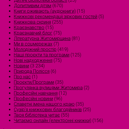
Дитячі бібліотеки області
(25)
Допитливим дітям
(670)
Книги оживають (аудіокниги)
(15)
Книжкові рекомендації зіркових гостей
(5)
Книжкова скриня
(255)
Краєзнавство
(15)
Краєзнавчий блог
(75)
Літературна Житомирщина
(81)
Ми в соцмережах
(7)
Молодіжний простір
(419)
Наші проєкти та програми
(125)
Нові надходження
(75)
Новини
(3 234)
Природа Полісся
(6)
Про нас
(1)
Проєкти/Програми
(35)
Прогулянка вулицями Житомира
(2)
Професійні навчання
(12)
Професійні новини
(96)
Славетні імена нашого краю
(35)
Сузірʼя книжкових благодійників
(25)
Твоя бібліотека читає
(55)
Читаємо онлайн (електронні книжки)
(156)