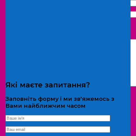
Що бажаєте замовити:
Екскурсія
Локація
Які маєте запитання?
Заповніть форму і ми зв'яжемось з
Вами найближчим часом
*Дані не передаються третім особам
Екскурсія/локація