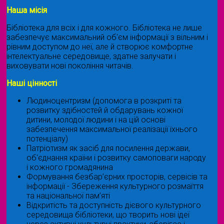
Наша місія
Бібліотека для всіх і для кожного. Бібліотека не лише
забезпечує максимальний об'єм інформації з вільним і
рівним доступом до неї, але й створює комфортне
інтелектуальне середовище, здатне залучати і
виховувати нові покоління читачів.
Наші цінності
Людиноцентризм (допомога в розкриті та
розвитку здібностей й обдарувань кожної
дитини, молодої людини і на цій основі
забезпечення максимальної реалізації їхнього
потенціалу)
Патріотизм як засіб для посилення держави,
об'єднання країни і розвитку самоповаги народу
і кожного громадянина
Формування безбар’єрних просторів, сервісів та
інформації - Збереження культурного розмаїття
та національної пам’яті
Відкритість та доступність дієвого культурного
середовища бібліотеки, що творить нові ідеї