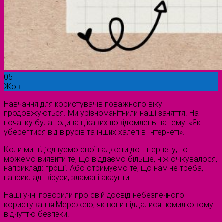
05
Жов
Навчання для користувачів поважного віку
продовжуються. Ми урізноманітнили наші заняття. На
початку була година цікавих повідомлень на тему: «Як
уберегтися від вірусів та інших халеп в Інтернеті».
Коли ми під’єднуємо свої гаджети до Інтернету, то
можемо виявити те, що віддаємо більше, ніж очікувалося,
наприклад: гроші. Або отримуємо те, що нам не треба,
наприклад: віруси, зламані акаунти.
Наші учні говорили про свій досвід небезпечного
користування Мережею, як вони піддалися помилковому
відчуттю безпеки.