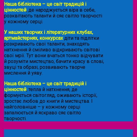
Наша бібліотека – це світ традицій і
цінностей
, де народжується віра в себе,
розквітають таланти й сяє світло творчості
у кожному серці.
У наших творчих і літературних клубах,
артмайстернях, конкурсах
діти та підлітки
розкривають свої таланти, знаходять
натхнення й сміливо відкривають світові
свої мрії. Тут вони вчаться тонко відчувати
й розуміти мистецтво, бачити красу в слові,
звуці та образі, розвивають творче
мислення й уяву.
Наша бібліотека – це світ традицій і
цінностей
, тепла й натхнення, де
формується світогляд, оживають історії,
зростає любов до книги й мистецтва. І
найголовніше – у кожному серці
запалюється й яскраво сяє світло
творчості.