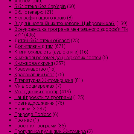
Анонси
(240)
Бібліотека без бар'єрів
(60)
Бібліотекарю
(21)
Біографи нашого краю
(8)
Відділ інноваційних технологій. Цифровий хаб.
(139)
Всеукраїнська програма ментального здоров'я "Ти
як?"
(405)
Дитячі бібліотеки області
(25)
Допитливим дітям
(671)
Книги оживають (аудіокниги)
(16)
Книжкові рекомендації зіркових гостей
(5)
Книжкова скриня
(257)
Краєзнавство
(15)
Краєзнавчий блог
(75)
Літературна Житомирщина
(81)
Ми в соцмережах
(7)
Молодіжний простір
(419)
Наші проєкти та програми
(125)
Нові надходження
(76)
Новини
(3 237)
Природа Полісся
(6)
Про нас
(1)
Проєкти/Програми
(35)
Прогулянка вулицями Житомира
(2)