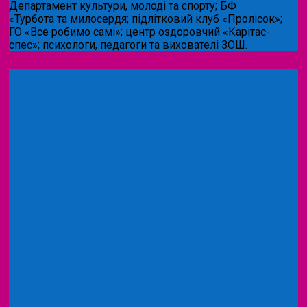
Департамент культури, молоді та спорту; БФ
«Турбота та милосердя; підлітковий клуб «Пролісок»;
ГО «Все робимо самі»; центр оздоровчий «Карітас-
спес»;
психологи, педагоги та вихователі ЗОШ.