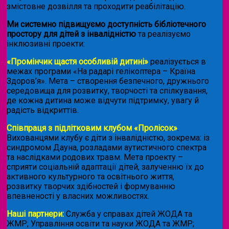
змістовне дозвілля та проходити реабілітацію.
Ми системно підвищуємо доступність бібліотечного
простору для дітей з інвалідністю
та реалізуємо
інклюзивні проекти:
«Промінчик щастя особливій дитині»
реалізується в
межах програми «На радарі гелікоптера – Країна
Здоров’я». Мета – створення безпечного, дружнього
середовища для розвитку, творчості та спілкування,
де кожна дитина може відчути підтримку, увагу й
радість відкриттів.
Співпраця з підлітковим клубом «Пролісок»
.
Вихованцями клубу є діти з інвалідністю, зокрема: із
синдромом Дауна, розладами аутистичного спектра
та наслідками родових травм. Мета проекту –
сприяти соціальній адаптації дітей, залученню їх до
активного культурного та освітнього життя,
розвитку творчих здібностей і формуванню
впевненості у власних можливостях.
Наші партнери:
Служба у справах дітей ЖОДА та
ЖМР; Управління освіти та науки ЖОДА та ЖМР;