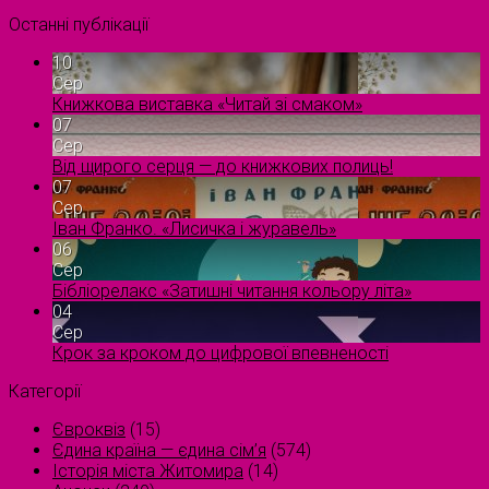
Останні публікації
10
Сер
Книжкова виставка «Читай зі смаком»
07
Сер
Від щирого серця — до книжкових полиць!
07
Сер
Іван Франко. «Лисичка і журавель»
06
Сер
Бібліорелакс «Затишні читання кольору літа»
04
Сер
Крок за кроком до цифрової впевненості
Категорії
Євроквіз
(15)
Єдина країна — єдина сім’я
(574)
Історія міста Житомира
(14)