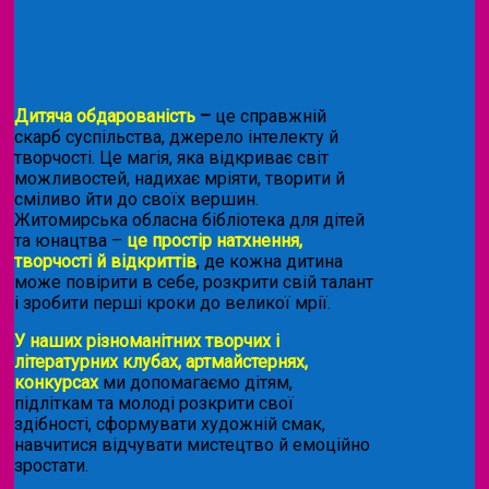
Дитяча обдарованість
–
це справжній
скарб суспільства, джерело інтелекту й
творчості. Це магія, яка відкриває світ
можливостей, надихає мріяти, творити й
сміливо йти до своїх вершин.
Житомирська обласна бібліотека для дітей
та юнацтва –
це простір натхнення,
творчості й відкриттів
, де кожна дитина
може повірити в себе, розкрити свій талант
і зробити перші кроки до великої мрії.
У наших різноманітних творчих і
літературних клубах, артмайстернях,
конкурсах
ми допомагаємо дітям,
підліткам та молоді розкрити свої
здібності, сформувати художній смак,
навчитися відчувати мистецтво й емоційно
зростати.