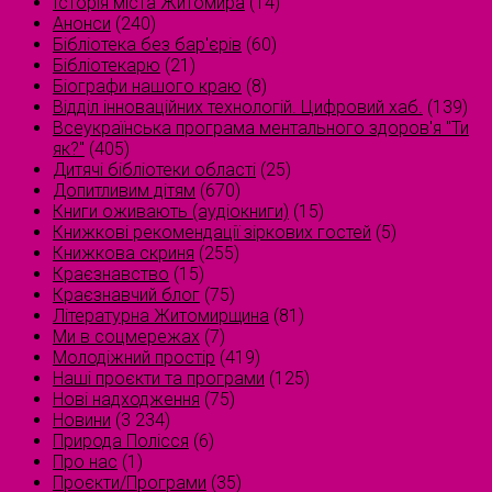
Історія міста Житомира
(14)
Анонси
(240)
Бібліотека без бар'єрів
(60)
Бібліотекарю
(21)
Біографи нашого краю
(8)
Відділ інноваційних технологій. Цифровий хаб.
(139)
Всеукраїнська програма ментального здоров'я "Ти
як?"
(405)
Дитячі бібліотеки області
(25)
Допитливим дітям
(670)
Книги оживають (аудіокниги)
(15)
Книжкові рекомендації зіркових гостей
(5)
Книжкова скриня
(255)
Краєзнавство
(15)
Краєзнавчий блог
(75)
Літературна Житомирщина
(81)
Ми в соцмережах
(7)
Молодіжний простір
(419)
Наші проєкти та програми
(125)
Нові надходження
(75)
Новини
(3 234)
Природа Полісся
(6)
Про нас
(1)
Проєкти/Програми
(35)