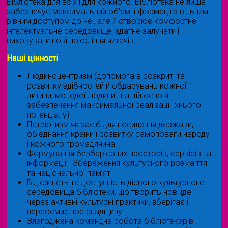
Бібліотека для всіх і для кожного. Бібліотека не лише
забезпечує максимальний об'єм інформації з вільним і
рівним доступом до неї, але й створює комфортне
інтелектуальне середовище, здатне залучати і
виховувати нові покоління читачів.
Наші цінності
Людиноцентризм (допомога в розкриті та
розвитку здібностей й обдарувань кожної
дитини, молодої людини і на цій основі
забезпечення максимальної реалізації їхнього
потенціалу)
Патріотизм як засіб для посилення держави,
об'єднання країни і розвитку самоповаги народу
і кожного громадянина
Формування безбар’єрних просторів, сервісів та
інформації - Збереження культурного розмаїття
та національної пам’яті
Відкритість та доступність дієвого культурного
середовища бібліотеки, що творить нові ідеї
через активні культурні практики, зберігає і
переосмислює спадщину
Злагоджена командна робота бібліотекарів