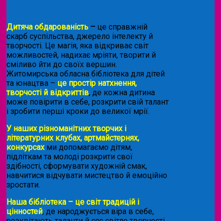
Дитяча обдарованість
–
це справжній
скарб суспільства, джерело інтелекту й
творчості. Це магія, яка відкриває світ
можливостей, надихає мріяти, творити й
сміливо йти до своїх вершин.
Житомирська обласна бібліотека для дітей
та юнацтва –
це простір натхнення,
творчості й відкриттів
, де кожна дитина
може повірити в себе, розкрити свій талант
і зробити перші кроки до великої мрії.
У наших різноманітних творчих і
літературних клубах, артмайстернях,
конкурсах
ми допомагаємо дітям,
підліткам та молоді розкрити свої
здібності, сформувати художній смак,
навчитися відчувати мистецтво й емоційно
зростати.
Наша бібліотека – це світ традицій і
цінностей
, де народжується віра в себе,
розквітають таланти й сяє світло творчості