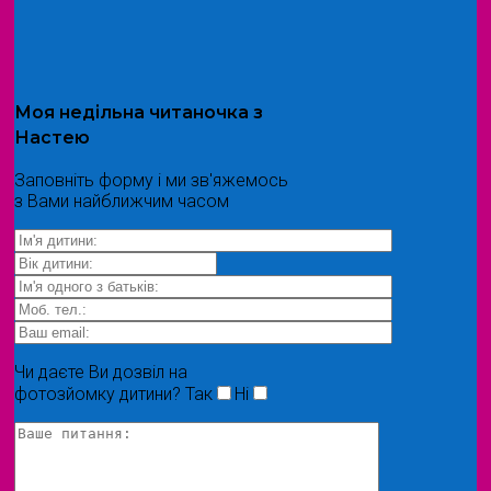
Моя
недільна читаночка
з
Настею
Заповніть форму і ми зв'яжемось
з Вами найближчим часом
Чи даєте Ви дозвіл на
фотозйомку дитини?
Так
Ні