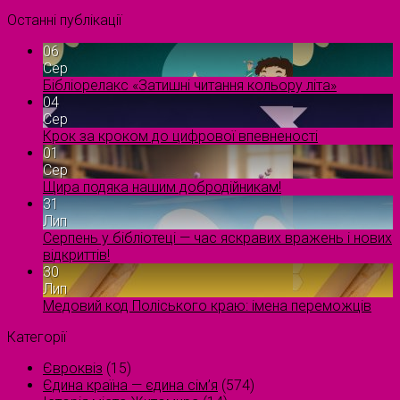
Останні публікації
06
Сер
Бібліорелакс «Затишні читання кольору літа»
04
Сер
Крок за кроком до цифрової впевненості
01
Сер
Щира подяка нашим добродійникам!
31
Лип
Серпень у бібліотеці — час яскравих вражень і нових
відкриттів!
30
Лип
Медовий код Поліського краю: імена переможців
Категорії
Євроквіз
(15)
Єдина країна — єдина сім’я
(574)