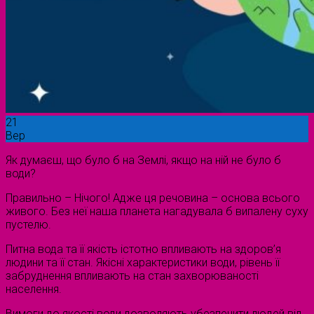
21
Вер
Як думаєш, що було б на Землі, якщо на ній не було б
води?
Правильно – Нічого! Адже ця речовина – основа всього
живого. Без неї наша планета нагадувала б випалену суху
пустелю.
Питна вода та її якість істотно впливають на здоров’я
людини та її стан. Якісні характеристики води, рівень її
забруднення впливають на стан захворюваності
населення.
Вимоги до якості води дозволяють убезпечити людей від