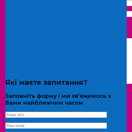
Що бажаєте замовити:
Екскурсія
Локація
Які маєте запитання?
Заповніть форму і ми зв'яжемось з
Вами найближчим часом
*Дані не передаються третім особам
Екскурсія/локація