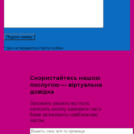
* Дані не передаються третім особам
Скористайтесь нашою
послугою — віртуальна
довідка
Заповніть уважно всі поля,
натисніть кнопку замовити і ми з
Вами зв'яжемось найближчим
часом.