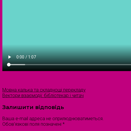
Мовна калька та складнощі перекладу
Вектори взаємодії: бібліотекар і читач
Залишити відповідь
Ваша e-mail адреса не оприлюднюватиметься.
Обов’язкові поля позначені
*