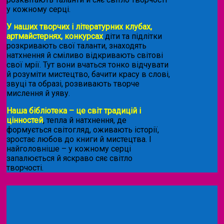
у кожному серці.
У наших творчих і літературних клубах,
артмайстернях, конкурсах
діти та підлітки
розкривають свої таланти, знаходять
натхнення й сміливо відкривають світові
свої мрії. Тут вони вчаться тонко відчувати
й розуміти мистецтво, бачити красу в слові,
звуці та образі, розвивають творче
мислення й уяву.
Наша бібліотека – це світ традицій і
цінностей
, тепла й натхнення, де
формується світогляд, оживають історії,
зростає любов до книги й мистецтва. І
найголовніше – у кожному серці
запалюється й яскраво сяє світло
творчості.