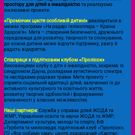
простору для дітей з інвалідністю
та реалізуємо
інклюзивні проекти:
«Промінчик щастя особливій дитині»
реалізується в
межах програми «На радарі гелікоптера – Країна
Здоров’я». Мета – створення безпечного, дружнього
середовища для розвитку, творчості та спілкування,
де кожна дитина може відчути підтримку, увагу й
радість відкриттів.
Співпраця з підлітковим клубом «Пролісок»
.
Вихованцями клубу є діти з інвалідністю, зокрема: із
синдромом Дауна, розладами аутистичного спектра
та наслідками родових травм. Мета проекту –
сприяти соціальній адаптації дітей, залученню їх до
активного культурного та освітнього життя,
розвитку творчих здібностей і формуванню
впевненості у власних можливостях.
Наші партнери:
Служба у справах дітей ЖОДА та
ЖМР; Управління освіти та науки ЖОДА та ЖМР;
Департамент культури, молоді та спорту; БФ
«Турбота та милосердя; підлітковий клуб «Пролісок»;
ГО «Все робимо самі»; центр оздоровчий «Карітас-