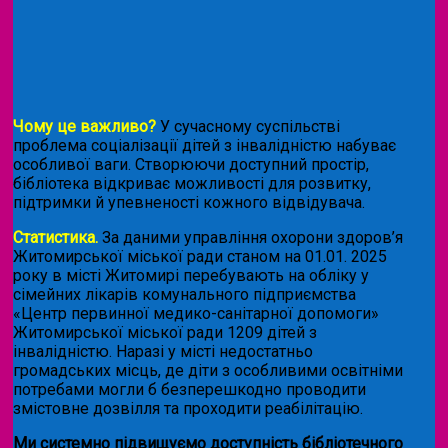
Чому це важливо?
У сучасному суспільстві
проблема соціалізації дітей з інвалідністю набуває
особливої ваги. Створюючи доступний простір,
бібліотека відкриває можливості для розвитку,
підтримки й упевненості кожного відвідувача.
Статистика.
За даними управління охорони здоров’я
Житомирської міської ради станом на 01.01. 2025
року в місті Житомирі перебувають на обліку у
сімейних лікарів комунального підприємства
«Центр первинної медико-санітарної допомоги»
Житомирської міської ради 1209 дітей з
інвалідністю. Наразі у місті недостатньо
громадських місць, де діти з особливими освітніми
потребами могли б безперешкодно проводити
змістовне дозвілля та проходити реабілітацію.
Ми системно підвищуємо доступність бібліотечного