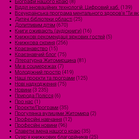
Біографи нашого краю
(8)
Відділ інноваційних технологій. Цифровий хаб.
(139)
Всеукраїнська програма ментального здоров'я "Ти як
Дитячі бібліотеки області
(25)
Допитливим дітям
(670)
Книги оживають (аудіокниги)
(16)
Книжкові рекомендації зіркових гостей
(5)
Книжкова скриня
(256)
Краєзнавство
(15)
Краєзнавчий блог
(75)
Літературна Житомирщина
(81)
Ми в соцмережах
(7)
Молодіжний простір
(419)
Наші проєкти та програми
(125)
Нові надходження
(75)
Новини
(3 235)
Природа Полісся
(6)
Про нас
(1)
Проєкти/Програми
(35)
Прогулянка вулицями Житомира
(2)
Професійні навчання
(12)
Професійні новини
(96)
Славетні імена нашого краю
(35)
Сузірʼя книжкових благодійників
(25)