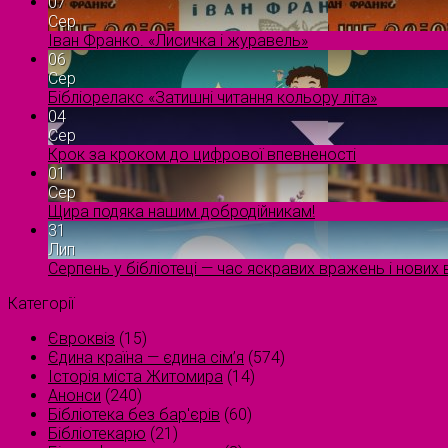
07
Сер
Іван Франко. «Лисичка і журавель»
06
Сер
Бібліорелакс «Затишні читання кольору літа»
04
Сер
Крок за кроком до цифрової впевненості
01
Сер
Щира подяка нашим добродійникам!
31
Лип
Серпень у бібліотеці — час яскравих вражень і нових в
Категорії
Євроквіз
(15)
Єдина країна — єдина сім’я
(574)
Історія міста Житомира
(14)
Анонси
(240)
Бібліотека без бар'єрів
(60)
Бібліотекарю
(21)