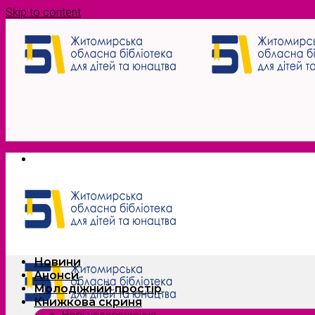
Skip to content
Новини
Анонси
Молодіжний простір
Книжкова скриня