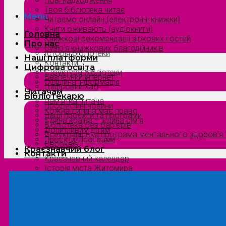
Нові надходження
Твоя бібліотека читає
Menu
Читаємо онлайн (електронні книжки)
Книги оживають (аудіокниги)
Головна
Книжкові рекомендації зіркових гостей
Про нас
Сузірʼя книжкових благодійників
Історія бібліотеки
Наші платформи
Контакти
Цифрова освіта
Структура бібліотеки
Безпечний інтернет
Офіційна інформація
Цифровий хаб
Читачам
Бібліотекарю
Пам’ятка читача
Професійні новини
Кожна дитина має право
Наші проєкти та програми
Єдина країна — єдина сім’я
Бібліотека без бар’єрів
Допитливим дітям
Всеукраїнська програма ментального здоров’я “
Проєкти/Програми
Євроквіз
Краєзнавчий блог
Контакти
Краєзнавчий календар
Історія міста Житомира
Біографи нашого краю
Природа Полісся
Літературна Житомирщина
Славетні імена нашого краю
Menu