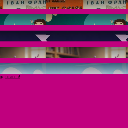
ідкриттів!