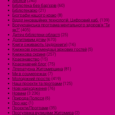
Анонси
(240)
Бібліотека без бар'єрів
(60)
Бібліотекарю
(21)
Біографи нашого краю
(8)
Відділ інноваційних технологій. Цифровий хаб.
(139)
Всеукраїнська програма ментального здоров'я "Ти
як?"
(405)
Дитячі бібліотеки області
(25)
Допитливим дітям
(670)
Книги оживають (аудіокниги)
(16)
Книжкові рекомендації зіркових гостей
(5)
Книжкова скриня
(257)
Краєзнавство
(15)
Краєзнавчий блог
(75)
Літературна Житомирщина
(81)
Ми в соцмережах
(7)
Молодіжний простір
(419)
Наші проєкти та програми
(125)
Нові надходження
(76)
Новини
(3 236)
Природа Полісся
(6)
Про нас
(1)
Проєкти/Програми
(35)
Прогулянка вулицями Житомира
(2)