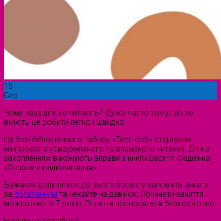
15
Сер
Чому наші діти не читають? Дуже часто тому, що не
вміють це робити легко і швидко.
На базі бібліотечного табору «Teen club» стартував
мініпроєкт з усвідомленого та вправного читання. Діти з
захопленням виконують вправи з книги Василя Федієнка
«Основи швидкочитання».
Бажаючі долучитися до цього проєкту заповніть анкету
за
посиланням
та чекайте на дзвінок. Починати заняття
можна вже із 7 років. Заняття проводяться безкоштовно.
Навіщо це потрібно?