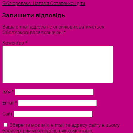
Бібліорелакс: Наталія Остапенко і діти
Залишити відповідь
Ваша e-mail адреса не оприлюднюватиметься.
Обов’язкові поля позначені
*
Коментар
*
Ім'я
*
Email
*
Сайт
Зберегти моє ім'я, e-mail, та адресу сайту в цьому
браузері для моїх подальших коментарів.