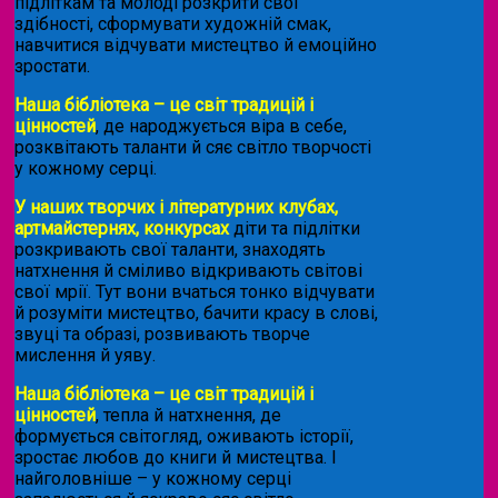
підліткам та молоді розкрити свої
здібності, сформувати художній смак,
навчитися відчувати мистецтво й емоційно
зростати.
Наша бібліотека – це світ традицій і
цінностей
, де народжується віра в себе,
розквітають таланти й сяє світло творчості
у кожному серці.
У наших творчих і літературних клубах,
артмайстернях, конкурсах
діти та підлітки
розкривають свої таланти, знаходять
натхнення й сміливо відкривають світові
свої мрії. Тут вони вчаться тонко відчувати
й розуміти мистецтво, бачити красу в слові,
звуці та образі, розвивають творче
мислення й уяву.
Наша бібліотека – це світ традицій і
цінностей
, тепла й натхнення, де
формується світогляд, оживають історії,
зростає любов до книги й мистецтва. І
найголовніше – у кожному серці