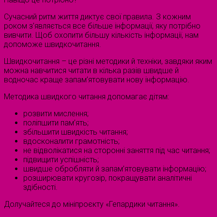
Сучасний ритм життя диктує свої правила. З кожним
роком з’являється все більше інформації, яку потрібно
вивчити. Щоб охопити більшу кількість інформації, нам
допоможе швидкочитання.
Швидкочитання – це різні методики й техніки, завдяки яким
можна навчитися читати в кілька разів швидше й
водночас краще запам’ятовувати нову інформацію.
Методика швидкого читання допомагає дітям:
розвити мислення;
поліпшити пам’ять;
збільшити швидкість читання;
вдосконалити грамотність;
не відволікатися на сторонні заняття під час читання;
підвищити успішність;
швидше обробляти й запам’ятовувати інформацію;
розширювати кругозір, покращувати аналітичні
здібності.
Долучайтеся до мініпроєкту «Гепардики читання».