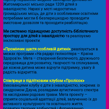
Житомирської міської ради 1209 дітей з
інвалідністю. Наразі у місті недостатньо
громадських місць, де діти з особливими освітніми
потребами могли б безперешкодно проводити
змістовне дозвілля та проходити реабілітацію.
Ми системно підвищуємо доступність бібліотечного
простору для дітей з інвалідністю
та реалізуємо
інклюзивні проекти:
«Промінчик щастя особливій дитині»
реалізується в
межах програми «На радарі гелікоптера – Країна
Здоров’я». Мета – створення безпечного, дружнього
середовища для розвитку, творчості та спілкування,
де кожна дитина може відчути підтримку, увагу й
радість відкриттів.
Співпраця з підлітковим клубом «Пролісок»
.
Вихованцями клубу є діти з інвалідністю, зокрема: із
синдромом Дауна, розладами аутистичного спектра
та наслідками родових травм. Мета проекту –
сприяти соціальній адаптації дітей, залученню їх до
активного культурного та освітнього життя,
розвитку творчих здібностей і формуванню