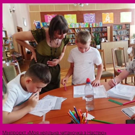
Мініпроєкт «Моя недільна читаночка з Настею»