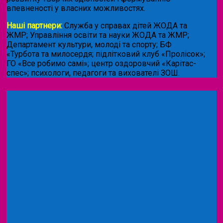
впевненості у власних можливостях.
Наші партнери:
Служба у справах дітей ЖОДА та
ЖМР; Управління освіти та науки ЖОДА та ЖМР;
Департамент культури, молоді та спорту; БФ
«Турбота та милосердя; підлітковий клуб «Пролісок»;
ГО «Все робимо самі»; центр оздоровчий «Карітас-
спес»;
психологи, педагоги та вихователі ЗОШ.