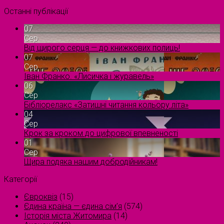
Останні публікації
07
Сер
Від щирого серця — до книжкових полиць!
07
Сер
Іван Франко. «Лисичка і журавель»
06
Сер
Бібліорелакс «Затишні читання кольору літа»
04
Сер
Крок за кроком до цифрової впевненості
01
Сер
Щира подяка нашим добродійникам!
Категорії
Євроквіз
(15)
Єдина країна — єдина сім’я
(574)
Історія міста Житомира
(14)