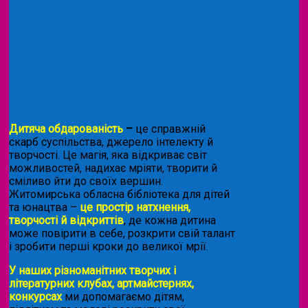
Дитяча обдарованість
–
це справжній
скарб суспільства, джерело інтелекту й
творчості. Це магія, яка відкриває світ
можливостей, надихає мріяти, творити й
сміливо йти до своїх вершин.
Житомирська обласна бібліотека для дітей
та юнацтва –
це простір натхнення,
творчості й відкриттів
, де кожна дитина
може повірити в себе, розкрити свій талант
і зробити перші кроки до великої мрії.
У наших різноманітних творчих і
літературних клубах, артмайстернях,
конкурсах
ми допомагаємо дітям,