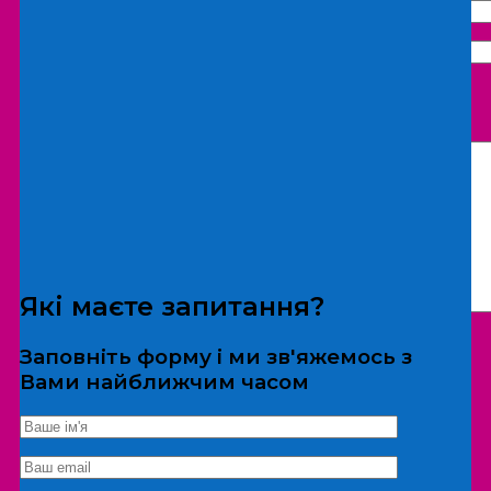
Що бажаєте замовити:
Екскурсія
Локація
Які маєте запитання?
Заповніть форму і ми зв'яжемось з
Вами найближчим часом
*Дані не передаються третім особам
Екскурсія/локація