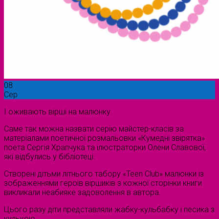
08
Сер
І оживають вірші на малюнку.
Саме так можна назвати серію майстер-класів за
матеріалами поетичної розмальовки «Кумедні звірятка»
поета Сергія Храпчука та ілюстраторки Олени Славової,
які відбулись у бібліотеці.
Створені дітьми літнього табору «Teen Club» малюнки із
зображеннями героїв віршиків з кожної сторінки книги
викликали неабияке задоволення в автора.
Цього разу діти представляли жабку-кульбабку і песика з
кулькою.