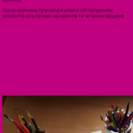
Показ малюнків супроводжувався обговоренням
елементів кольорових орнаментів та читанням віршиків.