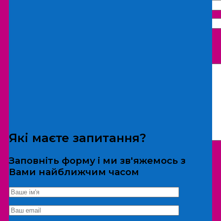
Що бажаєте замовити:
Екскурсія
Локація
Які маєте запитання?
Заповніть форму і ми зв'яжемось з
Вами найближчим часом
*Дані не передаються третім особам
Екскурсія/локація