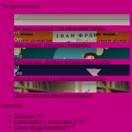
Останні публікації
07
Сер
Від щирого серця — до книжкових полиць!
07
Сер
Іван Франко. «Лисичка і журавель»
06
Сер
Бібліорелакс «Затишні читання кольору літа»
04
Сер
Крок за кроком до цифрової впевненості
01
Сер
Щира подяка нашим добродійникам!
Категорії
Євроквіз
(15)
Єдина країна — єдина сім’я
(574)
Історія міста Житомира
(14)