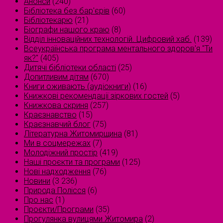
Анонси
(240)
Бібліотека без бар'єрів
(60)
Бібліотекарю
(21)
Біографи нашого краю
(8)
Відділ інноваційних технологій. Цифровий хаб.
(139)
Всеукраїнська програма ментального здоров'я "Ти
як?"
(405)
Дитячі бібліотеки області
(25)
Допитливим дітям
(670)
Книги оживають (аудіокниги)
(16)
Книжкові рекомендації зіркових гостей
(5)
Книжкова скриня
(257)
Краєзнавство
(15)
Краєзнавчий блог
(75)
Літературна Житомирщина
(81)
Ми в соцмережах
(7)
Молодіжний простір
(419)
Наші проєкти та програми
(125)
Нові надходження
(76)
Новини
(3 236)
Природа Полісся
(6)
Про нас
(1)
Проєкти/Програми
(35)
Прогулянка вулицями Житомира
(2)