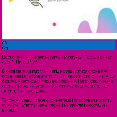
08
Сер
Цього разу ми читали незвичайну книжку «Про що думає
слон?» Наталії Чуб.
В книзі малюки змогли не лише роздивитися слона з усіх
боків, але і спробувати поглянути на світ його очима. А ще
безліч цікавих фактів про цю тваринку. Наприклад, чому в
слона такі великі вуха, як він приймає душ, як спить і що
любить їсти на сніданок.
Також ми уявили себе слоненятами і спробували тупати,
сурмити і купатися наче слони. І не забули поворушити
вухами.