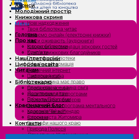
Анонси
Молодіжний простір
Книжкова скриня
Нові надходження
Menu
Твоя бібліотека читає
Головна
Читаємо онлайн (електронні книжки)
Про нас
Книги оживають (аудіокниги)
Історія бібліотеки
Книжкові рекомендації зіркових гостей
Контакти
Сузірʼя книжкових благодійників
Структура бібліотеки
Наші платформи
Офіційна інформація
Цифрова освіта
Читачам
Безпечний інтернет
Пам’ятка читача
Цифровий хаб
Кожна дитина має право
Бібліотекарю
Єдина країна — єдина сім’я
Професійні новини
Допитливим дітям
Наші проєкти та програми
Проєкти/Програми
Бібліотека без бар’єрів
Краєзнавчий блог
Всеукраїнська програма ментального
Краєзнавчий календар
здоров’я “Ти як?”
Історія міста Житомира
Євроквіз
Біографи нашого краю
Контакти
Природа Полісся
Літературна Житомирщина