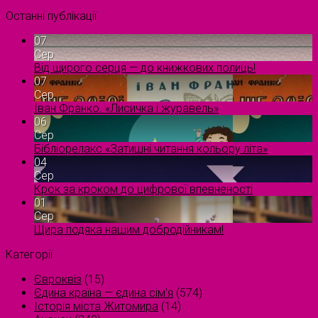
Останні публікації
07
Сер
Від щирого серця — до книжкових полиць!
07
Сер
Іван Франко. «Лисичка і журавель»
06
Сер
Бібліорелакс «Затишні читання кольору літа»
04
Сер
Крок за кроком до цифрової впевненості
01
Сер
Щира подяка нашим добродійникам!
Категорії
Євроквіз
(15)
Єдина країна — єдина сім’я
(574)
Історія міста Житомира
(14)