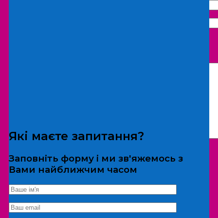
Що бажаєте замовити:
Екскурсія
Локація
Які маєте запитання?
Заповніть форму і ми зв'яжемось з
Вами найближчим часом
*Дані не передаються третім особам
Екскурсія/локація