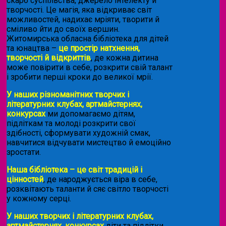
скарб суспільства, джерело інтелекту й
творчості. Це магія, яка відкриває світ
можливостей, надихає мріяти, творити й
сміливо йти до своїх вершин.
Житомирська обласна бібліотека для дітей
та юнацтва –
це простір натхнення,
творчості й відкриттів
, де кожна дитина
може повірити в себе, розкрити свій талант
і зробити перші кроки до великої мрії.
У наших різноманітних творчих і
літературних клубах, артмайстернях,
конкурсах
ми допомагаємо дітям,
підліткам та молоді розкрити свої
здібності, сформувати художній смак,
навчитися відчувати мистецтво й емоційно
зростати.
Наша бібліотека – це світ традицій і
цінностей
, де народжується віра в себе,
розквітають таланти й сяє світло творчості
у кожному серці.
У наших творчих і літературних клубах,
артмайстернях, конкурсах
діти та підлітки