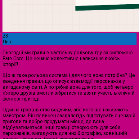
23
Лип
Сьогодні ми грали в настільну рольову гру за системою
Fate Сore. Це неначе колективне написання якоїсь
історії!
Що ж таке рольова система і для чого вона потрібна? Це
зведення правил, що описує взаємодії персонажів у
вигаданому світі. А потрібна вона для того, щоб четверо-
п’ятеро друзів змогли зібратися та взяти участь в епічній
фентезі-пригоді.
Один із гравців стає ведучим, або його ще називають
майстром. Він повинен заздалегідь підготувати сценарій
пригоди та добре продумати місце, де вона
відбуватиметься. Інші гравці створюють для себе
персонажів, вигадують для них біографію, зовнішній