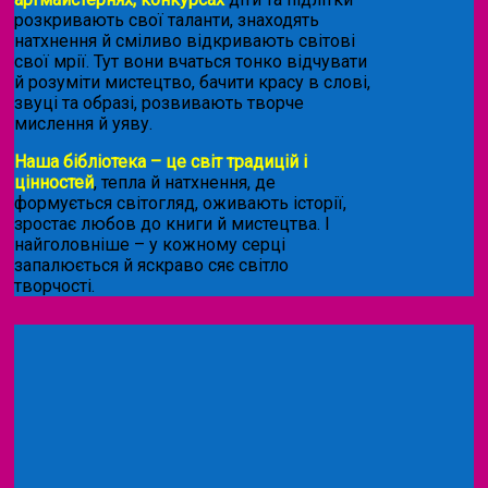
розкривають свої таланти, знаходять
натхнення й сміливо відкривають світові
свої мрії. Тут вони вчаться тонко відчувати
й розуміти мистецтво, бачити красу в слові,
звуці та образі, розвивають творче
мислення й уяву.
Наша бібліотека – це світ традицій і
цінностей
, тепла й натхнення, де
формується світогляд, оживають історії,
зростає любов до книги й мистецтва. І
найголовніше – у кожному серці
запалюється й яскраво сяє світло
творчості.