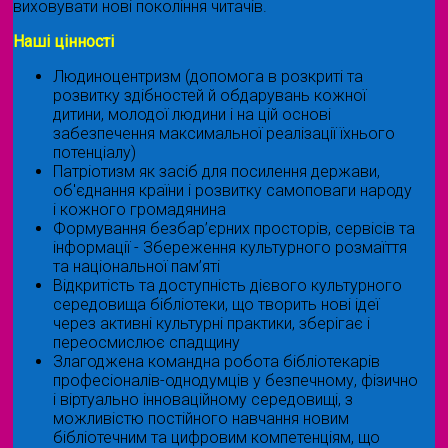
виховувати нові покоління читачів.
Наші цінності
Людиноцентризм (допомога в розкриті та
розвитку здібностей й обдарувань кожної
дитини, молодої людини і на цій основі
забезпечення максимальної реалізації їхнього
потенціалу)
Патріотизм як засіб для посилення держави,
об'єднання країни і розвитку самоповаги народу
і кожного громадянина
Формування безбар’єрних просторів, сервісів та
інформації - Збереження культурного розмаїття
та національної пам’яті
Відкритість та доступність дієвого культурного
середовища бібліотеки, що творить нові ідеї
через активні культурні практики, зберігає і
переосмислює спадщину
Злагоджена командна робота бібліотекарів
професіоналів-однодумців у безпечному, фізично
і віртуально інноваційному середовищі, з
можливістю постійного навчання новим
бібліотечним та цифровим компетенціям, що