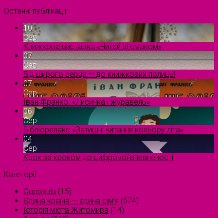
Останні публікації
10
Сер
Книжкова виставка «Читай зі смаком»
07
Сер
Від щирого серця — до книжкових полиць!
07
Сер
Іван Франко. «Лисичка і журавель»
06
Сер
Бібліорелакс «Затишні читання кольору літа»
04
Сер
Крок за кроком до цифрової впевненості
Категорії
Євроквіз
(15)
Єдина країна — єдина сім’я
(574)
Історія міста Житомира
(14)