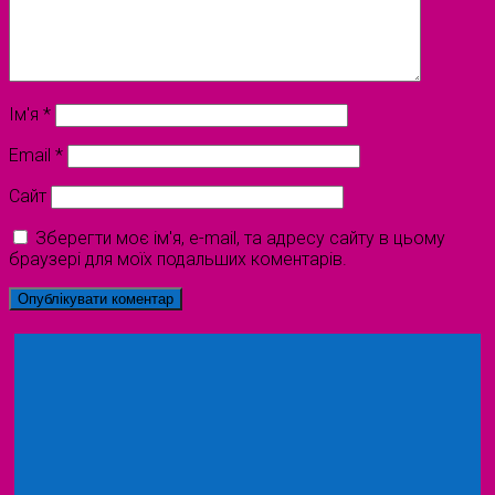
Ім'я
*
Email
*
Сайт
Зберегти моє ім'я, e-mail, та адресу сайту в цьому
браузері для моїх подальших коментарів.