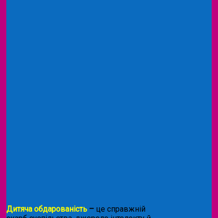
Дитяча обдарованість
–
це справжній