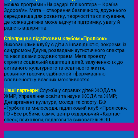
межах програми «На радарі гелікоптера – Країна
Здоров’я». Мета – створення безпечного, дружнього
середовища для розвитку, творчості та спілкування,
де кожна дитина може відчути підтримку, увагу й
радість відкриттів.
Співпраця з підлітковим клубом «Пролісок»
.
Вихованцями клубу є діти з інвалідністю, зокрема: із
синдромом Дауна, розладами аутистичного спектра
та наслідками родових травм. Мета проекту –
сприяти соціальній адаптації дітей, залученню їх до
активного культурного та освітнього життя,
розвитку творчих здібностей і формуванню
впевненості у власних можливостях.
Наші партнери:
Служба у справах дітей ЖОДА та
ЖМР; Управління освіти та науки ЖОДА та ЖМР;
Департамент культури, молоді та спорту; БФ
«Турбота та милосердя; підлітковий клуб «Пролісок»;
ГО «Все робимо самі»; центр оздоровчий «Карітас-
спес»;
психологи, педагоги та вихователі ЗОШ.