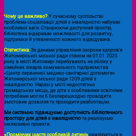
Чому це важливо?
У сучасному суспільстві
проблема соціалізації дітей з інвалідністю набуває
особливої ваги. Створюючи доступний простір,
бібліотека відкриває можливості для розвитку,
підтримки й упевненості кожного відвідувача.
Статистика.
За даними управління охорони здоров’я
Житомирської міської ради станом на 01.01. 2025
року в місті Житомирі перебувають на обліку у
сімейних лікарів комунального підприємства
«Центр первинної медико-санітарної допомоги»
Житомирської міської ради 1209 дітей з
інвалідністю. Наразі у місті недостатньо
громадських місць, де діти з особливими освітніми
потребами могли б безперешкодно проводити
змістовне дозвілля та проходити реабілітацію.
Ми системно підвищуємо доступність бібліотечного
простору для дітей з інвалідністю
та реалізуємо
інклюзивні проекти:
«Промінчик щастя особливій дитині»
реалізується в