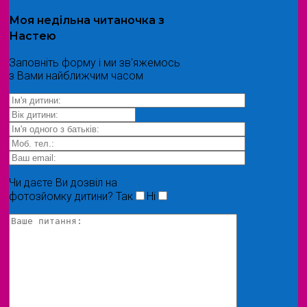
Моя
недільна читаночка
з
Настею
Заповніть форму і ми зв'яжемось
з Вами найближчим часом
Чи даєте Ви дозвіл на
фотозйомку дитини?
Так
Ні