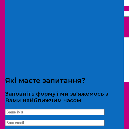
Що бажаєте замовити:
Екскурсія
Локація
Які маєте запитання?
Заповніть форму і ми зв'яжемось з
Вами найближчим часом
*Дані не передаються третім особам
Екскурсія/локація