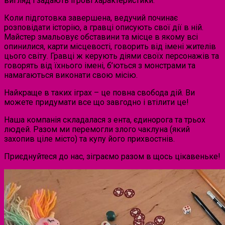
вигляд і задають ігрові характеристики.
Коли підготовка завершена, ведучий починає
розповідати історію, а гравці описують свої дії в ній.
Майстер змальовує обставини та місце в якому всі
опинилися, карти місцевості, говорить від імені жителів
цього світу. Гравці ж керують діями своїх персонажів та
говорять від їхнього імені, б’ються з монстрами та
намагаються виконати свою місію.
Найкраще в таких іграх – це повна свобода дій. Ви
можете придумати все що завгодно і втілити це!
Наша компанія складалася з ента, єдинорога та трьох
людей. Разом ми перемогли злого чаклуна (який
захопив ціле місто) та купу його прихвостнів.
Приєднуйтеся до нас, зіграємо разом в щось цікавеньке!