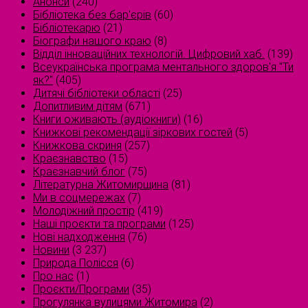
Анонси
(240)
Бібліотека без бар'єрів
(60)
Бібліотекарю
(21)
Біографи нашого краю
(8)
Відділ інноваційних технологій. Цифровий хаб.
(139)
Всеукраїнська програма ментального здоров'я "Ти
як?"
(405)
Дитячі бібліотеки області
(25)
Допитливим дітям
(671)
Книги оживають (аудіокниги)
(16)
Книжкові рекомендації зіркових гостей
(5)
Книжкова скриня
(257)
Краєзнавство
(15)
Краєзнавчий блог
(75)
Літературна Житомирщина
(81)
Ми в соцмережах
(7)
Молодіжний простір
(419)
Наші проєкти та програми
(125)
Нові надходження
(76)
Новини
(3 237)
Природа Полісся
(6)
Про нас
(1)
Проєкти/Програми
(35)
Прогулянка вулицями Житомира
(2)