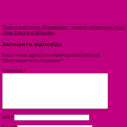
Творча майстерня «Вишиванка – символ української душі»
День Європи в бібліотеці
Залишити відповідь
Ваша e-mail адреса не оприлюднюватиметься.
Обов’язкові поля позначені
*
Коментар
*
Ім'я
*