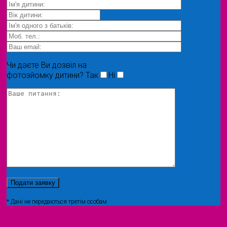
Чи даєте Ви дозвіл на
фотозйомку дитини?
Так
Ні
* Дані не передаються третім особам