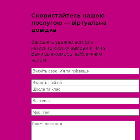
Скористайтесь нашою
послугою — віртуальна
довідка
Заповніть уважно всі поля,
натисніть кнопку замовити і ми з
Вами зв'яжемось найближчим
часом.