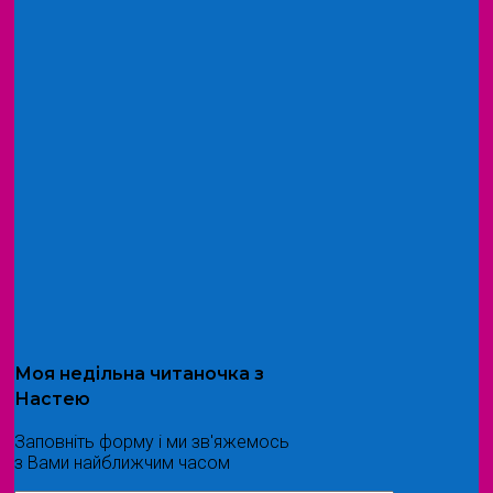
Моя
недільна читаночка
з
Настею
Заповніть форму і ми зв'яжемось
з Вами найближчим часом