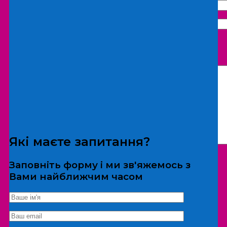
Що бажаєте замовити:
Екскурсія
Локація
Які маєте запитання?
Заповніть форму і ми зв'яжемось з
Вами найближчим часом
*Дані не передаються третім особам
Екскурсія/локація