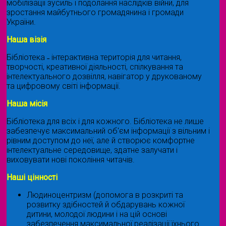
мобілізації зусиль і подолання наслідків війни, для
зростання майбутнього громадянина і громади
України.
Наша візія
Бібліотека ˗ інтерактивна територія для читання,
творчості, креативної діяльності, спілкування та
інтелектуального дозвілля, навігатор у друкованому
та цифровому світі інформації.
Наша місія
Бібліотека для всіх і для кожного. Бібліотека не лише
забезпечує максимальний об'єм інформації з вільним і
рівним доступом до неї, але й створює комфортне
інтелектуальне середовище, здатне залучати і
виховувати нові покоління читачів.
Наші цінності
Людиноцентризм (допомога в розкриті та
розвитку здібностей й обдарувань кожної
дитини, молодої людини і на цій основі
забезпечення максимальної реалізації їхнього