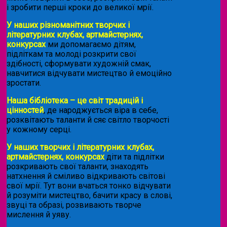
і зробити перші кроки до великої мрії.
У наших різноманітних творчих і
літературних клубах, артмайстернях,
конкурсах
ми допомагаємо дітям,
підліткам та молоді розкрити свої
здібності, сформувати художній смак,
навчитися відчувати мистецтво й емоційно
зростати.
Наша бібліотека – це світ традицій і
цінностей
, де народжується віра в себе,
розквітають таланти й сяє світло творчості
у кожному серці.
У наших творчих і літературних клубах,
артмайстернях, конкурсах
діти та підлітки
розкривають свої таланти, знаходять
натхнення й сміливо відкривають світові
свої мрії. Тут вони вчаться тонко відчувати
й розуміти мистецтво, бачити красу в слові,
звуці та образі, розвивають творче
мислення й уяву.