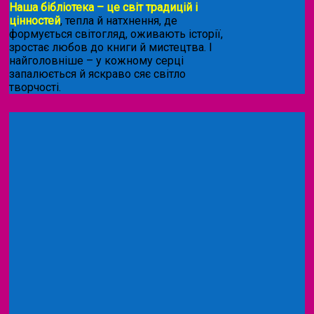
Наша бібліотека – це світ традицій і
цінностей
, тепла й натхнення, де
формується світогляд, оживають історії,
зростає любов до книги й мистецтва. І
найголовніше – у кожному серці
запалюється й яскраво сяє світло
творчості.