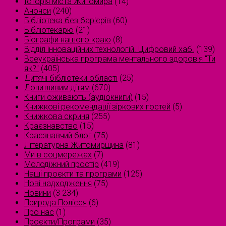
Історія міста Житомира
(14)
Анонси
(240)
Бібліотека без бар'єрів
(60)
Бібліотекарю
(21)
Біографи нашого краю
(8)
Відділ інноваційних технологій. Цифровий хаб.
(139)
Всеукраїнська програма ментального здоров'я "Ти
як?"
(405)
Дитячі бібліотеки області
(25)
Допитливим дітям
(670)
Книги оживають (аудіокниги)
(15)
Книжкові рекомендації зіркових гостей
(5)
Книжкова скриня
(255)
Краєзнавство
(15)
Краєзнавчий блог
(75)
Літературна Житомирщина
(81)
Ми в соцмережах
(7)
Молодіжний простір
(419)
Наші проєкти та програми
(125)
Нові надходження
(75)
Новини
(3 234)
Природа Полісся
(6)
Про нас
(1)
Проєкти/Програми
(35)