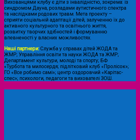
Вихованцями клубу є діти з інвалідністю, зокрема: із
синдромом Дауна, розладами аутистичного спектра
та наслідками родових травм. Мета проекту –
сприяти соціальній адаптації дітей, залученню їх до
активного культурного та освітнього життя,
розвитку творчих здібностей і формуванню
впевненості у власних можливостях.
Наші партнери:
Служба у справах дітей ЖОДА та
ЖМР; Управління освіти та науки ЖОДА та ЖМР;
Департамент культури, молоді та спорту; БФ
«Турбота та милосердя; підлітковий клуб «Пролісок»;
ГО «Все робимо самі»; центр оздоровчий «Карітас-
спес»;
психологи, педагоги та вихователі ЗОШ.