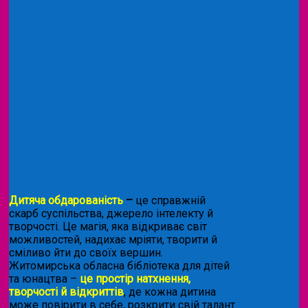
Дитяча обдарованість
–
це справжній
скарб суспільства, джерело інтелекту й
творчості. Це магія, яка відкриває світ
можливостей, надихає мріяти, творити й
сміливо йти до своїх вершин.
Житомирська обласна бібліотека для дітей
та юнацтва –
це простір натхнення,
творчості й відкриттів
, де кожна дитина
може повірити в себе, розкрити свій талант