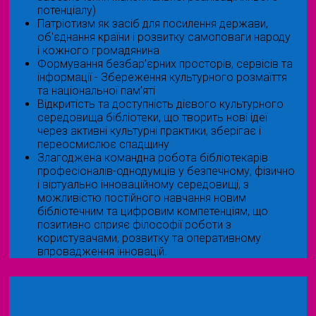
потенціалу)
Патріотизм як засіб для посилення держави,
об'єднання країни і розвитку самоповаги народу
і кожного громадянина
Формування безбар’єрних просторів, сервісів та
інформації - Збереження культурного розмаїття
та національної пам’яті
Відкритість та доступність дієвого культурного
середовища бібліотеки, що творить нові ідеї
через активні культурні практики, зберігає і
переосмислює спадщину
Злагоджена командна робота бібліотекарів
професіоналів-однодумців у безпечному, фізично
і віртуально інноваційному середовищі, з
можливістю постійного навчання новим
бібліотечним та цифровим компетенціям, що
позитивно сприяє філософії роботи з
користувачами, розвитку та оперативному
впровадження інновацій.