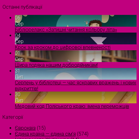
Останні публікації
06
Сер
Бібліорелакс «Затишні читання кольору літа»
04
Сер
Крок за кроком до цифрової впевненості
01
Сер
Щира подяка нашим добродійникам!
31
Лип
Серпень у бібліотеці — час яскравих вражень і нових
відкриттів!
30
Лип
Медовий код Поліського краю: імена переможців
Категорії
Євроквіз
(15)
Єдина країна — єдина сім’я
(574)