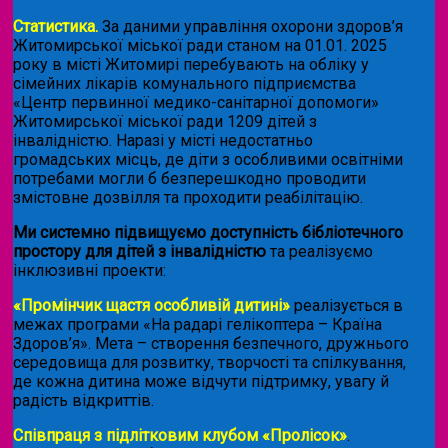
Статистика.
За даними управління охорони здоров’я
Житомирської міської ради станом на 01.01. 2025
року в місті Житомирі перебувають на обліку у
сімейних лікарів комунального підприємства
«Центр первинної медико-санітарної допомоги»
Житомирської міської ради 1209 дітей з
інвалідністю. Наразі у місті недостатньо
громадських місць, де діти з особливими освітніми
потребами могли б безперешкодно проводити
змістовне дозвілля та проходити реабілітацію.
Ми системно підвищуємо доступність бібліотечного
простору для дітей з інвалідністю
та реалізуємо
інклюзивні проекти:
«Промінчик щастя особливій дитині»
реалізується в
межах програми «На радарі гелікоптера – Країна
Здоров’я». Мета – створення безпечного, дружнього
середовища для розвитку, творчості та спілкування,
де кожна дитина може відчути підтримку, увагу й
радість відкриттів.
Співпраця з підлітковим клубом «Пролісок»
.