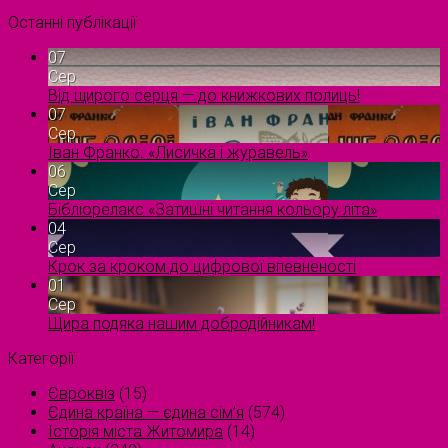
Останні публікації
07
Сер
Від щирого серця — до книжкових полиць!
07
Сер
Іван Франко. «Лисичка і журавель»
06
Сер
Бібліорелакс «Затишні читання кольору літа»
04
Сер
Крок за кроком до цифрової впевненості
01
Сер
Щира подяка нашим добродійникам!
Категорії
Євроквіз
(15)
Єдина країна — єдина сім’я
(574)
Історія міста Житомира
(14)