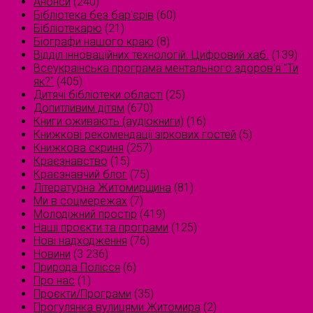
Анонси
(240)
Бібліотека без бар'єрів
(60)
Бібліотекарю
(21)
Біографи нашого краю
(8)
Відділ інноваційних технологій. Цифровий хаб.
(139)
Всеукраїнська програма ментального здоров'я "Ти
як?"
(405)
Дитячі бібліотеки області
(25)
Допитливим дітям
(670)
Книги оживають (аудіокниги)
(16)
Книжкові рекомендації зіркових гостей
(5)
Книжкова скриня
(257)
Краєзнавство
(15)
Краєзнавчий блог
(75)
Літературна Житомирщина
(81)
Ми в соцмережах
(7)
Молодіжний простір
(419)
Наші проєкти та програми
(125)
Нові надходження
(76)
Новини
(3 236)
Природа Полісся
(6)
Про нас
(1)
Проєкти/Програми
(35)
Прогулянка вулицями Житомира
(2)