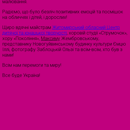
малювання.
Радіємо, що було безліч позитивних емоцій та посмішок
на обличчях і дітей, і дорослих!
Щиро вдячні майстрам
Житомирський обласний Центр
дитячої та юнацької творчості
, хоровій студії «Струмочок»,
хору «Покоління»,
Максиму
Жембровському,
представнику Новогуйвинському будинку культури Ємцю
Іллі, фотографу Заблоцькій Ользі та всім-всім, хто був з
нами!
Всім нам перемоги та миру!
Все буде Україна!