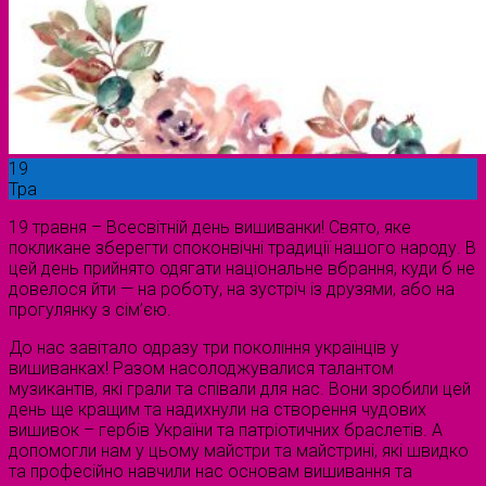
19
Тра
19 травня – Всесвітній день вишиванки! Свято, яке
покликане зберегти споконвічні традиції нашого народу. В
цей день прийнято одягати національне вбрання, куди б не
довелося йти — на роботу, на зустріч із друзями, або на
прогулянку з сім’єю.
До нас завітало одразу три покоління українців у
вишиванках! Разом насолоджувалися талантом
музикантів, які грали та співали для нас. Вони зробили цей
день ще кращим та надихнули на створення чудових
вишивок – гербів України та патріотичних браслетів. А
допомогли нам у цьому майстри та майстрині, які швидко
та професійно навчили нас основам вишивання та