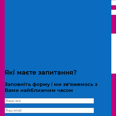
Що бажаєте замовити:
Екскурсія
Локація
Які маєте запитання?
Заповніть форму і ми зв'яжемось з
Вами найближчим часом
*Дані не передаються третім особам
Екскурсія/локація