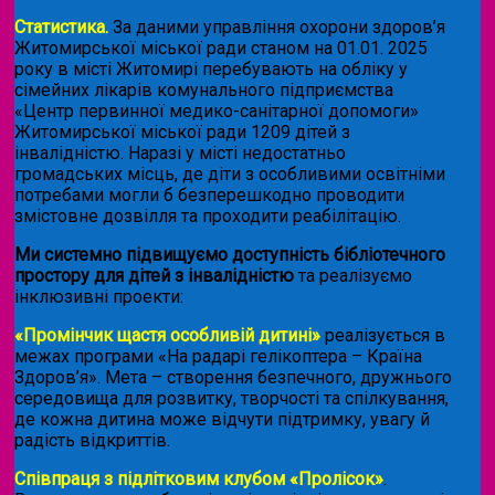
Статистика.
За даними управління охорони здоров’я
Житомирської міської ради станом на 01.01. 2025
року в місті Житомирі перебувають на обліку у
сімейних лікарів комунального підприємства
«Центр первинної медико-санітарної допомоги»
Житомирської міської ради 1209 дітей з
інвалідністю. Наразі у місті недостатньо
громадських місць, де діти з особливими освітніми
потребами могли б безперешкодно проводити
змістовне дозвілля та проходити реабілітацію.
Ми системно підвищуємо доступність бібліотечного
простору для дітей з інвалідністю
та реалізуємо
інклюзивні проекти:
«Промінчик щастя особливій дитині»
реалізується в
межах програми «На радарі гелікоптера – Країна
Здоров’я». Мета – створення безпечного, дружнього
середовища для розвитку, творчості та спілкування,
де кожна дитина може відчути підтримку, увагу й
радість відкриттів.
Співпраця з підлітковим клубом «Пролісок»
.