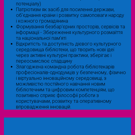
потенціалу)
Патріотизм як засіб для посилення держави,
об'єднання країни і розвитку самоповаги народу
і кожного громадянина
Формування безбар’єрних просторів, сервісів та
інформації - Збереження культурного розмаїття
та національної пам’яті
Відкритість та доступність дієвого культурного
середовища бібліотеки, що творить нові ідеї
через активні культурні практики, зберігає і
переосмислює спадщину
Злагоджена командна робота бібліотекарів
професіоналів-однодумців у безпечному, фізично
і віртуально інноваційному середовищі, з
можливістю постійного навчання новим
бібліотечним та цифровим компетенціям, що
позитивно сприяє філософії роботи з
користувачами, розвитку та оперативному
впровадження інновацій.