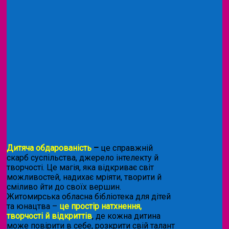
Дитяча обдарованість
–
це справжній
скарб суспільства, джерело інтелекту й
творчості. Це магія, яка відкриває світ
можливостей, надихає мріяти, творити й
сміливо йти до своїх вершин.
Житомирська обласна бібліотека для дітей
та юнацтва –
це простір натхнення,
творчості й відкриттів
, де кожна дитина
може повірити в себе, розкрити свій талант