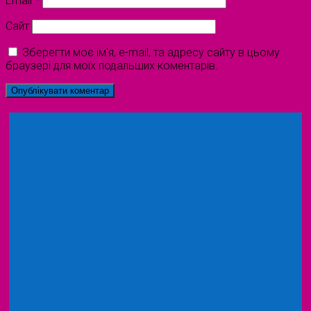
Email
*
Сайт
Зберегти моє ім'я, e-mail, та адресу сайту в цьому
браузері для моїх подальших коментарів.