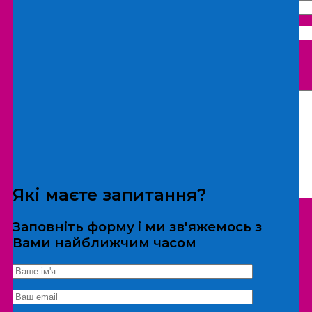
Що бажаєте замовити:
Екскурсія
Локація
Які маєте запитання?
Заповніть форму і ми зв'яжемось з
Вами найближчим часом
*Дані не передаються третім особам
Екскурсія/локація