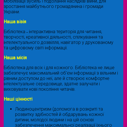
мобілізації зусиль і подолання наслідків війни, для
зростання майбутнього громадянина і громади
України.
Наша візія
Бібліотека ˗ інтерактивна територія для читання,
творчості, креативної діяльності, спілкування та
інтелектуального дозвілля, навігатор у друкованому
та цифровому світі інформації.
Наша місія
Бібліотека для всіх і для кожного. Бібліотека не лише
забезпечує максимальний об'єм інформації з вільним і
рівним доступом до неї, але й створює комфортне
інтелектуальне середовище, здатне залучати і
виховувати нові покоління читачів.
Наші цінності
Людиноцентризм (допомога в розкриті та
розвитку здібностей й обдарувань кожної
дитини, молодої людини і на цій основі
забезпечення максимальної реалізації їхнього