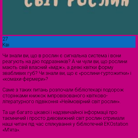
27
Кві
Чи знали ви, що в рослин є сигнальна система і вони
реагують на дію подразників? А чи чули ви, що рослини
мають свій власний «імідж», а деякі квітки форму
звабливих губ? Чи знали ви, що є «рослини-гуртожитки» і
«комахи-фермери»?
Саме з таких питань розпочали бібліотекарі подорож
сторінками книжок імпровізованого квітково-
літературного підвіконня «Неймовірний світ рослин».
Та ще багато цікавої і надзвичайної інформації про
таємничий і просто дивовижний світ рослин отримали
наші читачі під час спілкування у бібліотечній ЕКОstation
«М’ята».