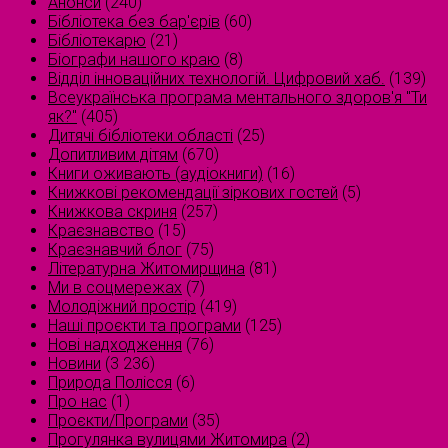
Анонси
(240)
Бібліотека без бар'єрів
(60)
Бібліотекарю
(21)
Біографи нашого краю
(8)
Відділ інноваційних технологій. Цифровий хаб.
(139)
Всеукраїнська програма ментального здоров'я "Ти
як?"
(405)
Дитячі бібліотеки області
(25)
Допитливим дітям
(670)
Книги оживають (аудіокниги)
(16)
Книжкові рекомендації зіркових гостей
(5)
Книжкова скриня
(257)
Краєзнавство
(15)
Краєзнавчий блог
(75)
Літературна Житомирщина
(81)
Ми в соцмережах
(7)
Молодіжний простір
(419)
Наші проєкти та програми
(125)
Нові надходження
(76)
Новини
(3 236)
Природа Полісся
(6)
Про нас
(1)
Проєкти/Програми
(35)
Прогулянка вулицями Житомира
(2)