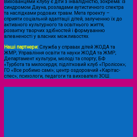
Вихованцями клубу є діти з інвалідністю, зокрема: із
синдромом Дауна, розладами аутистичного спектра
та наслідками родових травм. Мета проекту –
сприяти соціальній адаптації дітей, залученню їх до
активного культурного та освітнього життя,
розвитку творчих здібностей і формуванню
впевненості у власних можливостях.
Наші партнери:
Служба у справах дітей ЖОДА та
ЖМР; Управління освіти та науки ЖОДА та ЖМР;
Департамент культури, молоді та спорту; БФ
«Турбота та милосердя; підлітковий клуб «Пролісок»;
ГО «Все робимо самі»; центр оздоровчий «Карітас-
спес»;
психологи, педагоги та вихователі ЗОШ.