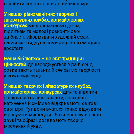
і зробити перші кроки до великої мрії.
У наших різноманітних творчих і
літературних клубах, артмайстернях,
конкурсах
ми допомагаємо дітям,
підліткам та молоді розкрити свої
здібності, сформувати художній смак,
навчитися відчувати мистецтво й емоційно
зростати.
Наша бібліотека – це світ традицій і
цінностей
, де народжується віра в себе,
розквітають таланти й сяє світло творчості
у кожному серці.
У наших творчих і літературних клубах,
артмайстернях, конкурсах
діти та підлітки
розкривають свої таланти, знаходять
натхнення й сміливо відкривають світові
свої мрії. Тут вони вчаться тонко відчувати
й розуміти мистецтво, бачити красу в слові,
звуці та образі, розвивають творче
мислення й уяву.