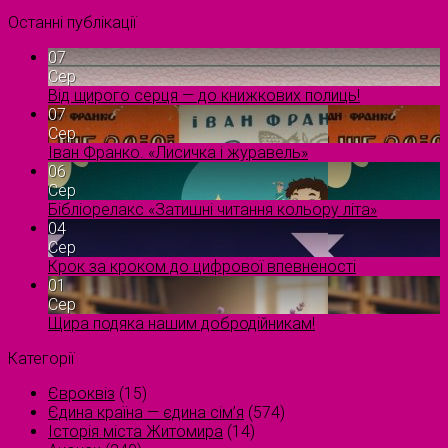
Останні публікації
07
Сер
Від щирого серця — до книжкових полиць!
07
Сер
Іван Франко. «Лисичка і журавель»
06
Сер
Бібліорелакс «Затишні читання кольору літа»
04
Сер
Крок за кроком до цифрової впевненості
01
Сер
Щира подяка нашим добродійникам!
Категорії
Євроквіз
(15)
Єдина країна — єдина сім’я
(574)
Історія міста Житомира
(14)