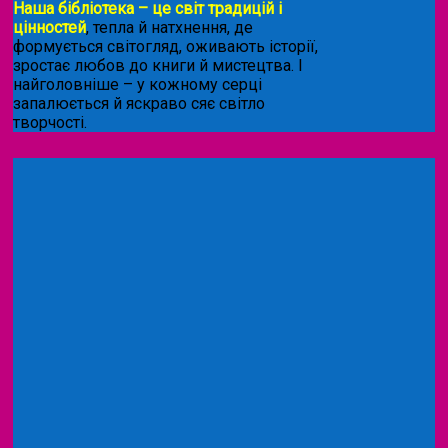
Наша бібліотека – це світ традицій і
цінностей
, тепла й натхнення, де
формується світогляд, оживають історії,
зростає любов до книги й мистецтва. І
найголовніше – у кожному серці
запалюється й яскраво сяє світло
творчості.