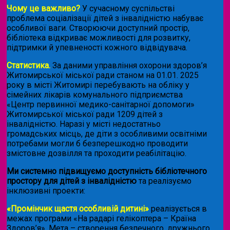
Чому це важливо?
У сучасному суспільстві
проблема соціалізації дітей з інвалідністю набуває
особливої ваги. Створюючи доступний простір,
бібліотека відкриває можливості для розвитку,
підтримки й упевненості кожного відвідувача.
Статистика.
За даними управління охорони здоров’я
Житомирської міської ради станом на 01.01. 2025
року в місті Житомирі перебувають на обліку у
сімейних лікарів комунального підприємства
«Центр первинної медико-санітарної допомоги»
Житомирської міської ради 1209 дітей з
інвалідністю. Наразі у місті недостатньо
громадських місць, де діти з особливими освітніми
потребами могли б безперешкодно проводити
змістовне дозвілля та проходити реабілітацію.
Ми системно підвищуємо доступність бібліотечного
простору для дітей з інвалідністю
та реалізуємо
інклюзивні проекти:
«Промінчик щастя особливій дитині»
реалізується в
межах програми «На радарі гелікоптера – Країна
Здоров’я». Мета – створення безпечного, дружнього