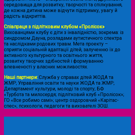
середовища для розвитку, творчості та спілкування,
де кожна дитина може відчути підтримку, увагу й
радість відкриттів.
Співпраця з підлітковим клубом «Пролісок»
.
Вихованцями клубу є діти з інвалідністю, зокрема: із
синдромом Дауна, розладами аутистичного спектра
та наслідками родових травм. Мета проекту –
сприяти соціальній адаптації дітей, залученню їх до
активного культурного та освітнього життя,
розвитку творчих здібностей і формуванню
впевненості у власних можливостях.
Наші партнери:
Служба у справах дітей ЖОДА та
ЖМР; Управління освіти та науки ЖОДА та ЖМР;
Департамент культури, молоді та спорту; БФ
«Турбота та милосердя; підлітковий клуб «Пролісок»;
ГО «Все робимо самі»; центр оздоровчий «Карітас-
спес»;
психологи, педагоги та вихователі ЗОШ.