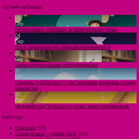
Останні публікації
06
Сер
Бібліорелакс «Затишні читання кольору літа»
04
Сер
Крок за кроком до цифрової впевненості
01
Сер
Щира подяка нашим добродійникам!
31
Лип
Серпень у бібліотеці — час яскравих вражень і нових
відкриттів!
30
Лип
Медовий код Поліського краю: імена переможців
Категорії
Євроквіз
(15)
Єдина країна — єдина сім’я
(574)