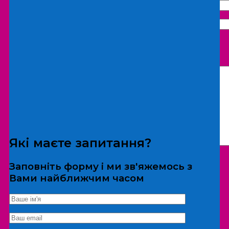
Що бажаєте замовити:
Екскурсія
Локація
Які маєте запитання?
Заповніть форму і ми зв'яжемось з
Вами найближчим часом
*Дані не передаються третім особам
Екскурсія/локація