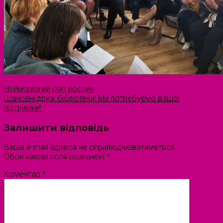
Неймовірний світ рослин
Шановні друзі бібліотеки! Ми потребуємо вашої
підтримки!
Залишити відповідь
Ваша e-mail адреса не оприлюднюватиметься.
Обов’язкові поля позначені
*
Коментар
*