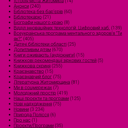
Історія міста Житомира
(14)
Анонси
(240)
Бібліотека без бар'єрів
(60)
Бібліотекарю
(21)
Біографи нашого краю
(8)
Відділ інноваційних технологій. Цифровий хаб.
(139)
Всеукраїнська програма ментального здоров'я "Ти
як?"
(405)
Дитячі бібліотеки області
(25)
Допитливим дітям
(670)
Книги оживають (аудіокниги)
(15)
Книжкові рекомендації зіркових гостей
(5)
Книжкова скриня
(255)
Краєзнавство
(15)
Краєзнавчий блог
(75)
Літературна Житомирщина
(81)
Ми в соцмережах
(7)
Молодіжний простір
(419)
Наші проєкти та програми
(125)
Нові надходження
(75)
Новини
(3 234)
Природа Полісся
(6)
Про нас
(1)
Проєкти/Програми
(35)