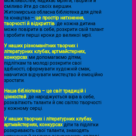
можливостей, надихає мріяти, творити й
сміливо йти до своїх вершин.
Житомирська обласна бібліотека для дітей
та юнацтва –
це простір натхнення,
творчості й відкриттів
, де кожна дитина
може повірити в себе, розкрити свій талант
і зробити перші кроки до великої мрії.
У наших різноманітних творчих і
літературних клубах, артмайстернях,
конкурсах
ми допомагаємо дітям,
підліткам та молоді розкрити свої
здібності, сформувати художній смак,
навчитися відчувати мистецтво й емоційно
зростати.
Наша бібліотека – це світ традицій і
цінностей
, де народжується віра в себе,
розквітають таланти й сяє світло творчості
у кожному серці.
У наших творчих і літературних клубах,
артмайстернях, конкурсах
діти та підлітки
розкривають свої таланти, знаходять