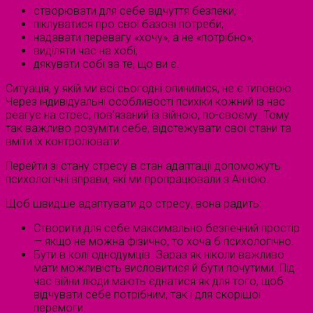
створювати для себе відчуття безпеки;
піклуватися про свої базові потреби;
надавати перевагу «хочу», а не «потрібно»;
виділяти час на хобі;
дякувати собі за те, що ви є.
Ситуація, у якій ми всі сьогодні опинилися, не є типовою.
Через індивідуальні особливості психіки кожний із нас
реагує на стрес, пов’язаний із війною, по-своєму. Тому
так важливо розуміти себе, відстежувати свої стани та
вміти їх контролювати.
Перейти зі стану стресу в стан адаптації допоможуть
психологічні вправи, які ми пропрацювали з Анною.
Щоб швидше адаптувати до стресу, вона радить:
Створити для себе максимально безпечний простір
— якщо не можна фізично, то хоча б психологічно.
Бути в колі однодумців. Зараз як ніколи важливо
мати можливість висловитися й бути почутими. Під
час війни люди мають єднатися як для того, щоб
відчувати себе потрібним, так і для скорішої
перемоги.