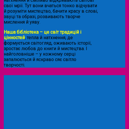
натхнення й сміливо відкривають світові
свої мрії. Тут вони вчаться тонко відчувати
й розуміти мистецтво, бачити красу в слові,
звуці та образі, розвивають творче
мислення й уяву.
Наша бібліотека – це світ традицій і
цінностей
, тепла й натхнення, де
формується світогляд, оживають історії,
зростає любов до книги й мистецтва. І
найголовніше – у кожному серці
запалюється й яскраво сяє світло
творчості.