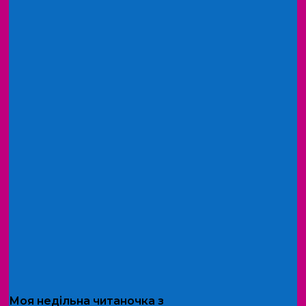
Моя
недільна читаночка
з