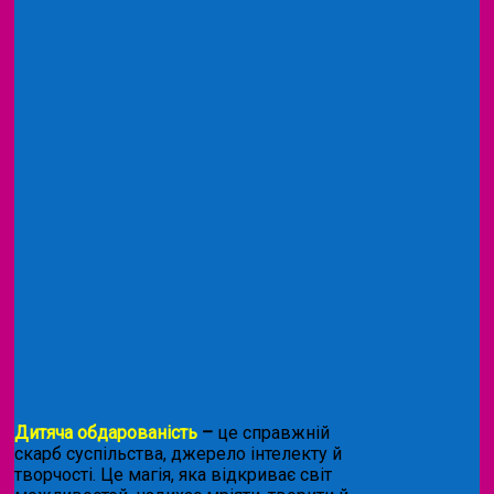
Дитяча обдарованість
–
це справжній
скарб суспільства, джерело інтелекту й
творчості. Це магія, яка відкриває світ