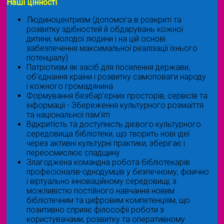
Наші цінності
Людиноцентризм (допомога в розкриті та
розвитку здібностей й обдарувань кожної
дитини, молодої людини і на цій основі
забезпечення максимальної реалізації їхнього
потенціалу)
Патріотизм як засіб для посилення держави,
об'єднання країни і розвитку самоповаги народу
і кожного громадянина
Формування безбар’єрних просторів, сервісів та
інформації - Збереження культурного розмаїття
та національної пам’яті
Відкритість та доступність дієвого культурного
середовища бібліотеки, що творить нові ідеї
через активні культурні практики, зберігає і
переосмислює спадщину
Злагоджена командна робота бібліотекарів
професіоналів-однодумців у безпечному, фізично
і віртуально інноваційному середовищі, з
можливістю постійного навчання новим
бібліотечним та цифровим компетенціям, що
позитивно сприяє філософії роботи з
користувачами, розвитку та оперативному