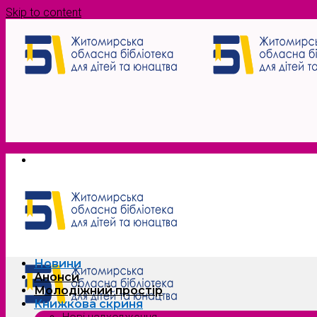
Skip to content
Новини
Анонси
Молодіжний простір
Книжкова скриня