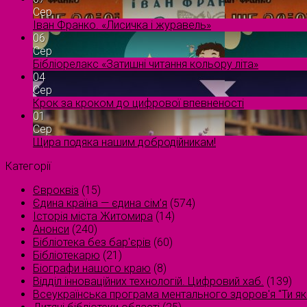
Сер
Іван Франко. «Лисичка і журавель»
06
Сер
Бібліорелакс «Затишні читання кольору літа»
04
Сер
Крок за кроком до цифрової впевненості
01
Сер
Щира подяка нашим добродійникам!
Категорії
Євроквіз
(15)
Єдина країна — єдина сім’я
(574)
Історія міста Житомира
(14)
Анонси
(240)
Бібліотека без бар'єрів
(60)
Бібліотекарю
(21)
Біографи нашого краю
(8)
Відділ інноваційних технологій. Цифровий хаб.
(139)
Всеукраїнська програма ментального здоров'я "Ти як