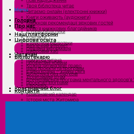
Нові надходження
Твоя бібліотека читає
Menu
Читаємо онлайн (електронні книжки)
Книги оживають (аудіокниги)
Головна
Книжкові рекомендації зіркових гостей
Про нас
Сузірʼя книжкових благодійників
Історія бібліотеки
Наші платформи
Контакти
Цифрова освіта
Структура бібліотеки
Безпечний інтернет
Офіційна інформація
Цифровий хаб
Читачам
Бібліотекарю
Пам’ятка читача
Професійні новини
Кожна дитина має право
Наші проєкти та програми
Єдина країна — єдина сім’я
Бібліотека без бар’єрів
Допитливим дітям
Всеукраїнська програма ментального здоров’я “
Проєкти/Програми
Євроквіз
Краєзнавчий блог
Контакти
Краєзнавчий календар
Історія міста Житомира
Біографи нашого краю
Природа Полісся
Літературна Житомирщина
Славетні імена нашого краю
Menu