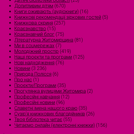
Дитячі бібліотеки області
(25)
Допитливим дітям
(670)
Книги оживають (аудіокниги)
(16)
Книжкові рекомендації зіркових гостей
(5)
Книжкова скриня
(257)
Краєзнавство
(15)
Краєзнавчий блог
(75)
Літературна Житомирщина
(81)
Ми в соцмережах
(7)
Молодіжний простір
(419)
Наші проєкти та програми
(125)
Нові надходження
(76)
Новини
(3 236)
Природа Полісся
(6)
Про нас
(1)
Проєкти/Програми
(35)
Прогулянка вулицями Житомира
(2)
Професійні навчання
(12)
Професійні новини
(96)
Славетні імена нашого краю
(35)
Сузірʼя книжкових благодійників
(26)
Твоя бібліотека читає
(55)
Читаємо онлайн (електронні книжки)
(156)