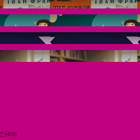
?"
(405)