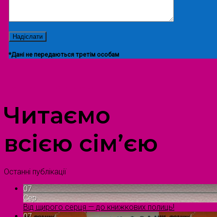
*Дані не передаються третім особам
ПРОСТІР ДОЗВІЛЛЯ ДІТЕЙ ТА ДОРОСЛИХ
Читаємо
всією сім’єю
Останні публікації
07
Сер
Від щирого серця — до книжкових полиць!
07