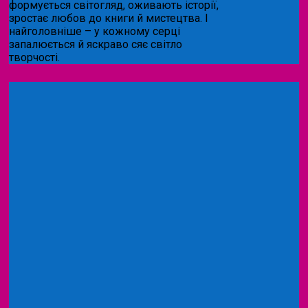
формується світогляд, оживають історії,
зростає любов до книги й мистецтва. І
найголовніше – у кожному серці
запалюється й яскраво сяє світло
творчості.