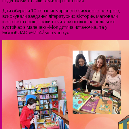
подушками та ляльками-маріонетками.
Діти обирали 10-топ книг чарівного зимового настрою,
виконували завдання літературних вікторин, малювали
казкових героїв, грали та читали вголос на недільних
зустрічах з малечею «Моя дитяча читаночка» та у
БібліоКЛАСі «ЧИТАЙмер успіху».