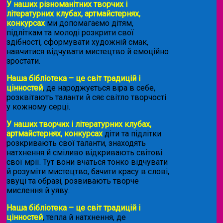
У наших різноманітних творчих і
літературних клубах, артмайстернях,
конкурсах
ми допомагаємо дітям,
підліткам та молоді розкрити свої
здібності, сформувати художній смак,
навчитися відчувати мистецтво й емоційно
зростати.
Наша бібліотека – це світ традицій і
цінностей
, де народжується віра в себе,
розквітають таланти й сяє світло творчості
у кожному серці.
У наших творчих і літературних клубах,
артмайстернях, конкурсах
діти та підлітки
розкривають свої таланти, знаходять
натхнення й сміливо відкривають світові
свої мрії. Тут вони вчаться тонко відчувати
й розуміти мистецтво, бачити красу в слові,
звуці та образі, розвивають творче
мислення й уяву.
Наша бібліотека – це світ традицій і
цінностей
, тепла й натхнення, де