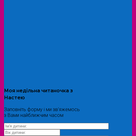
Моя
недільна читаночка
з
Настею
Заповніть форму і ми зв'яжемось
з Вами найближчим часом