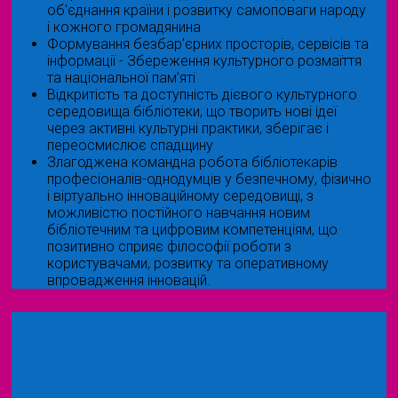
об'єднання країни і розвитку самоповаги народу
і кожного громадянина
Формування безбар’єрних просторів, сервісів та
інформації - Збереження культурного розмаїття
та національної пам’яті
Відкритість та доступність дієвого культурного
середовища бібліотеки, що творить нові ідеї
через активні культурні практики, зберігає і
переосмислює спадщину
Злагоджена командна робота бібліотекарів
професіоналів-однодумців у безпечному, фізично
і віртуально інноваційному середовищі, з
можливістю постійного навчання новим
бібліотечним та цифровим компетенціям, що
позитивно сприяє філософії роботи з
користувачами, розвитку та оперативному
впровадження інновацій.