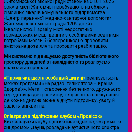
Житомирської міської ради станом на 01.01. 2025
року в місті Житомирі перебувають на обліку у
сімейних лікарів комунального підприємства
«Центр первинної медико-санітарної допомоги»
Житомирської міської ради 1209 дітей з
інвалідністю. Наразі у місті недостатньо
громадських місць, де діти з особливими освітніми
потребами могли б безперешкодно проводити
змістовне дозвілля та проходити реабілітацію.
Ми системно підвищуємо доступність бібліотечного
простору для дітей з інвалідністю
та реалізуємо
інклюзивні проекти:
«Промінчик щастя особливій дитині»
реалізується в
межах програми «На радарі гелікоптера – Країна
Здоров’я». Мета – створення безпечного, дружнього
середовища для розвитку, творчості та спілкування,
де кожна дитина може відчути підтримку, увагу й
радість відкриттів.
Співпраця з підлітковим клубом «Пролісок»
.
Вихованцями клубу є діти з інвалідністю, зокрема: із
синдромом Дауна, розладами аутистичного спектра