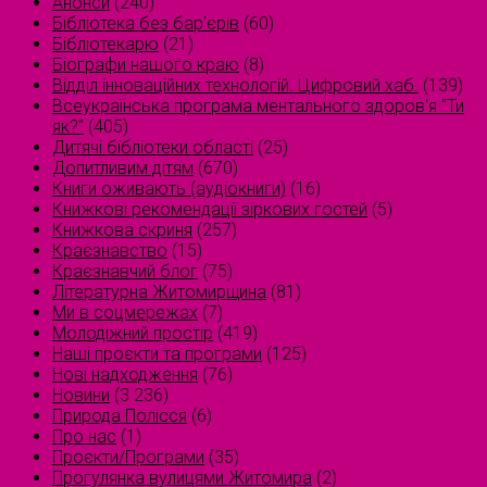
Анонси
(240)
Бібліотека без бар'єрів
(60)
Бібліотекарю
(21)
Біографи нашого краю
(8)
Відділ інноваційних технологій. Цифровий хаб.
(139)
Всеукраїнська програма ментального здоров'я "Ти
як?"
(405)
Дитячі бібліотеки області
(25)
Допитливим дітям
(670)
Книги оживають (аудіокниги)
(16)
Книжкові рекомендації зіркових гостей
(5)
Книжкова скриня
(257)
Краєзнавство
(15)
Краєзнавчий блог
(75)
Літературна Житомирщина
(81)
Ми в соцмережах
(7)
Молодіжний простір
(419)
Наші проєкти та програми
(125)
Нові надходження
(76)
Новини
(3 236)
Природа Полісся
(6)
Про нас
(1)
Проєкти/Програми
(35)
Прогулянка вулицями Житомира
(2)