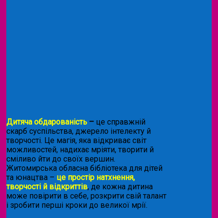
Дитяча обдарованість
–
це справжній
скарб суспільства, джерело інтелекту й
творчості. Це магія, яка відкриває світ
можливостей, надихає мріяти, творити й
сміливо йти до своїх вершин.
Житомирська обласна бібліотека для дітей
та юнацтва –
це простір натхнення,
творчості й відкриттів
, де кожна дитина
може повірити в себе, розкрити свій талант
і зробити перші кроки до великої мрії.