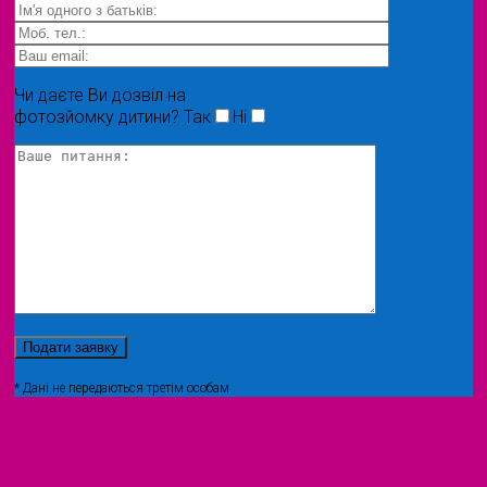
Чи даєте Ви дозвіл на
фотозйомку дитини?
Так
Ні
* Дані не передаються третім особам