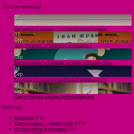
Останні публікації
07
Сер
Від щирого серця — до книжкових полиць!
07
Сер
Іван Франко. «Лисичка і журавель»
06
Сер
Бібліорелакс «Затишні читання кольору літа»
04
Сер
Крок за кроком до цифрової впевненості
01
Сер
Щира подяка нашим добродійникам!
Категорії
Євроквіз
(15)
Єдина країна — єдина сім’я
(574)
Історія міста Житомира
(14)