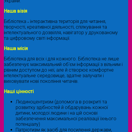
України.
Наша візія
Бібліотека ˗ інтерактивна територія для читання,
творчості, креативної діяльності, спілкування та
інтелектуального дозвілля, навігатор у друкованому
та цифровому світі інформації.
Наша місія
Бібліотека для всіх і для кожного. Бібліотека не лише
забезпечує максимальний об'єм інформації з вільним і
рівним доступом до неї, але й створює комфортне
інтелектуальне середовище, здатне залучати і
виховувати нові покоління читачів.
Наші цінності
Людиноцентризм (допомога в розкриті та
розвитку здібностей й обдарувань кожної
дитини, молодої людини і на цій основі
забезпечення максимальної реалізації їхнього
потенціалу)
Патріотизм як засіб для посилення держави,