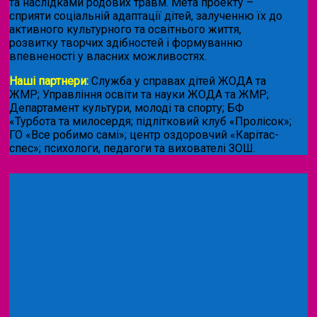
та наслідками родових травм. Мета проекту –
сприяти соціальній адаптації дітей, залученню їх до
активного культурного та освітнього життя,
розвитку творчих здібностей і формуванню
впевненості у власних можливостях.
Наші партнери:
Служба у справах дітей ЖОДА та
ЖМР; Управління освіти та науки ЖОДА та ЖМР;
Департамент культури, молоді та спорту; БФ
«Турбота та милосердя; підлітковий клуб «Пролісок»;
ГО «Все робимо самі»; центр оздоровчий «Карітас-
спес»;
психологи, педагоги та вихователі ЗОШ.