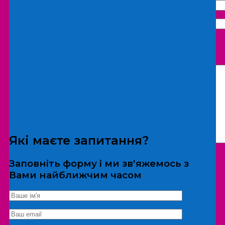
Що бажаєте замовити:
Екскурсія
Локація
Які маєте запитання?
Заповніть форму і ми зв'яжемось з
Вами найближчим часом
*Дані не передаються третім особам
Екскурсія/локація