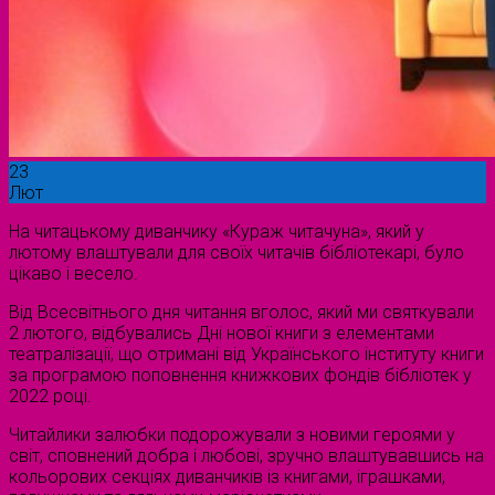
23
Лют
На читацькому диванчику «Кураж читачуна», який у
лютому влаштували для своїх читачів бібліотекарі, було
цікаво і весело.
Від Всесвітнього дня читання вголос, який ми святкували
2 лютого, відбувались Дні нової книги з елементами
театралізації, що отримані від Українського інституту книги
за програмою поповнення книжкових фондів бібліотек у
2022 році.
Читайлики залюбки подорожували з новими героями у
світ, сповнений добра і любові, зручно влаштувавшись на
кольорових секціях диванчиків із книгами, іграшками,