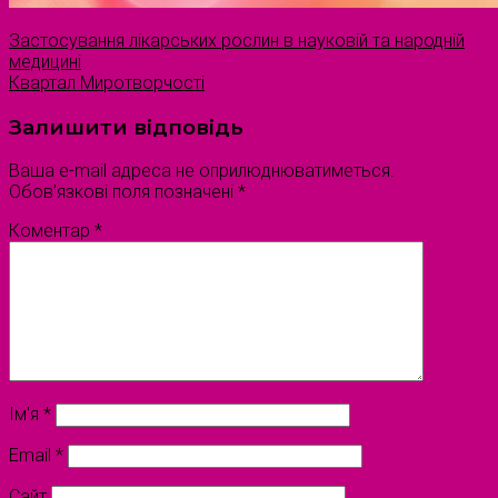
Застосування лікарських рослин в науковій та народній
медицині
Квартал Миротворчості
Залишити відповідь
Ваша e-mail адреса не оприлюднюватиметься.
Обов’язкові поля позначені
*
Коментар
*
Ім'я
*
Email
*
Сайт