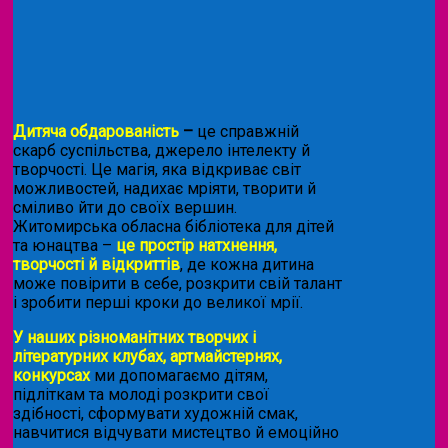
Дитяча обдарованість
–
це справжній
скарб суспільства, джерело інтелекту й
творчості. Це магія, яка відкриває світ
можливостей, надихає мріяти, творити й
сміливо йти до своїх вершин.
Житомирська обласна бібліотека для дітей
та юнацтва –
це простір натхнення,
творчості й відкриттів
, де кожна дитина
може повірити в себе, розкрити свій талант
і зробити перші кроки до великої мрії.
У наших різноманітних творчих і
літературних клубах, артмайстернях,
конкурсах
ми допомагаємо дітям,
підліткам та молоді розкрити свої
здібності, сформувати художній смак,
навчитися відчувати мистецтво й емоційно