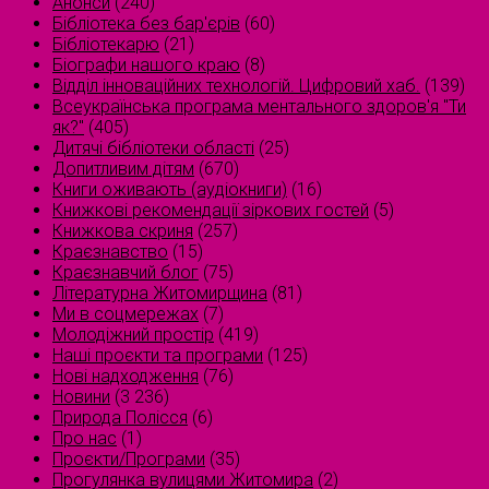
Анонси
(240)
Бібліотека без бар'єрів
(60)
Бібліотекарю
(21)
Біографи нашого краю
(8)
Відділ інноваційних технологій. Цифровий хаб.
(139)
Всеукраїнська програма ментального здоров'я "Ти
як?"
(405)
Дитячі бібліотеки області
(25)
Допитливим дітям
(670)
Книги оживають (аудіокниги)
(16)
Книжкові рекомендації зіркових гостей
(5)
Книжкова скриня
(257)
Краєзнавство
(15)
Краєзнавчий блог
(75)
Літературна Житомирщина
(81)
Ми в соцмережах
(7)
Молодіжний простір
(419)
Наші проєкти та програми
(125)
Нові надходження
(76)
Новини
(3 236)
Природа Полісся
(6)
Про нас
(1)
Проєкти/Програми
(35)
Прогулянка вулицями Житомира
(2)