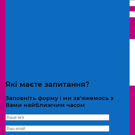
Що бажаєте замовити:
Екскурсія
Локація
Які маєте запитання?
Заповніть форму і ми зв'яжемось з
Вами найближчим часом
*Дані не передаються третім особам
Екскурсія/локація