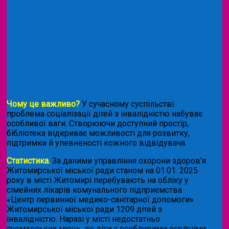
Чому це важливо?
У сучасному суспільстві
проблема соціалізації дітей з інвалідністю набуває
особливої ваги. Створюючи доступний простір,
бібліотека відкриває можливості для розвитку,
підтримки й упевненості кожного відвідувача.
Статистика.
За даними управління охорони здоров’я
Житомирської міської ради станом на 01.01. 2025
року в місті Житомирі перебувають на обліку у
сімейних лікарів комунального підприємства
«Центр первинної медико-санітарної допомоги»
Житомирської міської ради 1209 дітей з
інвалідністю. Наразі у місті недостатньо
громадських місць, де діти з особливими освітніми