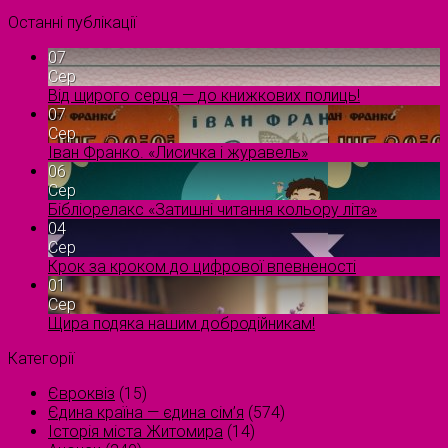
Останні публікації
07
Сер
Від щирого серця — до книжкових полиць!
07
Сер
Іван Франко. «Лисичка і журавель»
06
Сер
Бібліорелакс «Затишні читання кольору літа»
04
Сер
Крок за кроком до цифрової впевненості
01
Сер
Щира подяка нашим добродійникам!
Категорії
Євроквіз
(15)
Єдина країна — єдина сім’я
(574)
Історія міста Житомира
(14)