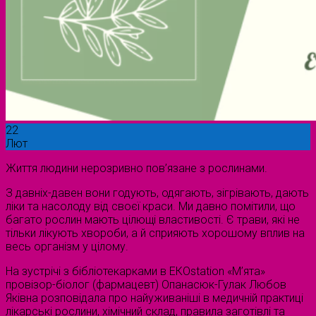
22
Лют
Життя людини нерозривно пов’язане з рослинами.
З давніх-давен вони годують, одягають, зігрівають, дають
ліки та насолоду від своєї краси. Ми давно помітили, що
багато рослин мають цілющі властивості. Є трави, які не
тільки лікують хвороби, а й сприяють хорошому вплив на
весь організм у цілому.
На зустрічі з бібліотекарками в ЕКОstation «М’ята»
провізор-біолог (фармацевт) Опанасюк-Гулак Любов
Яківна розповідала про найуживаніші в медичній практиці
лікарські рослини, хімічний склад, правила заготівлі та