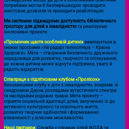
потребами могли б безперешкодно проводити
змістовне дозвілля та проходити реабілітацію.
Ми системно підвищуємо доступність бібліотечного
простору для дітей з інвалідністю
та реалізуємо
інклюзивні проекти:
«Промінчик щастя особливій дитині»
реалізується в
межах програми «На радарі гелікоптера – Країна
Здоров’я». Мета – створення безпечного, дружнього
середовища для розвитку, творчості та спілкування,
де кожна дитина може відчути підтримку, увагу й
радість відкриттів.
Співпраця з підлітковим клубом «Пролісок»
.
Вихованцями клубу є діти з інвалідністю, зокрема: із
синдромом Дауна, розладами аутистичного спектра
та наслідками родових травм. Мета проекту –
сприяти соціальній адаптації дітей, залученню їх до
активного культурного та освітнього життя,
розвитку творчих здібностей і формуванню
впевненості у власних можливостях.
Наші партнери:
Служба у справах дітей ЖОДА та