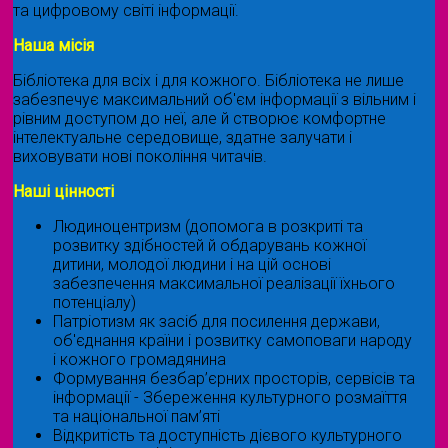
та цифровому світі інформації.
Наша місія
Бібліотека для всіх і для кожного. Бібліотека не лише
забезпечує максимальний об'єм інформації з вільним і
рівним доступом до неї, але й створює комфортне
інтелектуальне середовище, здатне залучати і
виховувати нові покоління читачів.
Наші цінності
Людиноцентризм (допомога в розкриті та
розвитку здібностей й обдарувань кожної
дитини, молодої людини і на цій основі
забезпечення максимальної реалізації їхнього
потенціалу)
Патріотизм як засіб для посилення держави,
об'єднання країни і розвитку самоповаги народу
і кожного громадянина
Формування безбар’єрних просторів, сервісів та
інформації - Збереження культурного розмаїття
та національної пам’яті
Відкритість та доступність дієвого культурного