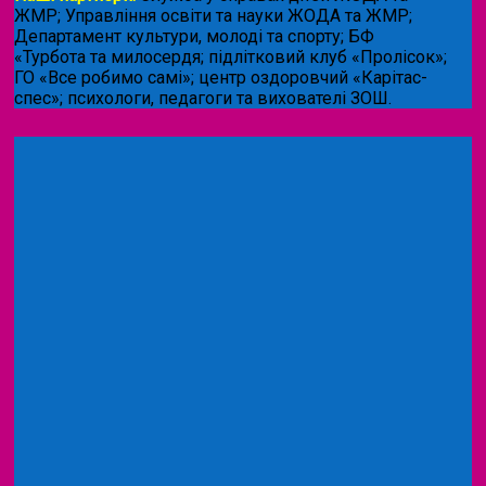
ЖМР; Управління освіти та науки ЖОДА та ЖМР;
Департамент культури, молоді та спорту; БФ
«Турбота та милосердя; підлітковий клуб «Пролісок»;
ГО «Все робимо самі»; центр оздоровчий «Карітас-
спес»;
психологи, педагоги та вихователі ЗОШ.