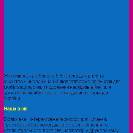
Житомирська обласна бібліотека для дітей та
юнацтва - інноваційна бібліоплатформа спільнодії для
мобілізації зусиль і подолання наслідків війни, для
зростання майбутнього громадянина і громади
України.
Наша візія
Бібліотека ˗ інтерактивна територія для читання,
творчості, креативної діяльності, спілкування та
інтелектуального дозвілля, навігатор у друкованому