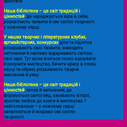
зростати.
Наша бібліотека – це світ традицій і
цінностей
, де народжується віра в себе,
розквітають таланти й сяє світло творчості
у кожному серці.
У наших творчих і літературних клубах,
артмайстернях, конкурсах
діти та підлітки
розкривають свої таланти, знаходять
натхнення й сміливо відкривають світові
свої мрії. Тут вони вчаться тонко відчувати
й розуміти мистецтво, бачити красу в слові,
звуці та образі, розвивають творче
мислення й уяву.
Наша бібліотека – це світ традицій і
цінностей
, тепла й натхнення, де
формується світогляд, оживають історії,
зростає любов до книги й мистецтва. І
найголовніше – у кожному серці
запалюється й яскраво сяє світло
творчості.