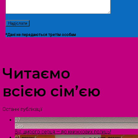
*Дані не передаються третім особам
ПРОСТІР ДОЗВІЛЛЯ ДІТЕЙ ТА ДОРОСЛИХ
Читаємо
всією сім’єю
Останні публікації
07
Сер
Від щирого серця — до книжкових полиць!
07