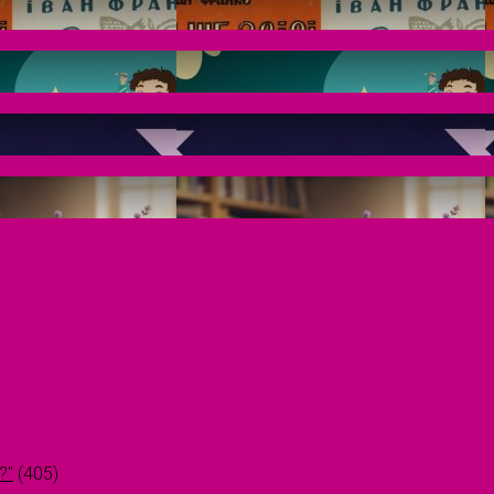
?"
(405)