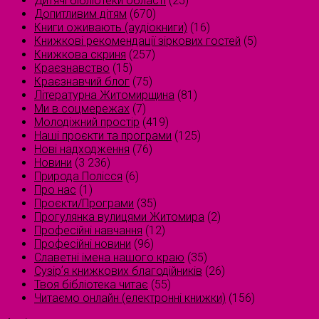
Дитячі бібліотеки області
(25)
Допитливим дітям
(670)
Книги оживають (аудіокниги)
(16)
Книжкові рекомендації зіркових гостей
(5)
Книжкова скриня
(257)
Краєзнавство
(15)
Краєзнавчий блог
(75)
Літературна Житомирщина
(81)
Ми в соцмережах
(7)
Молодіжний простір
(419)
Наші проєкти та програми
(125)
Нові надходження
(76)
Новини
(3 236)
Природа Полісся
(6)
Про нас
(1)
Проєкти/Програми
(35)
Прогулянка вулицями Житомира
(2)
Професійні навчання
(12)
Професійні новини
(96)
Славетні імена нашого краю
(35)
Сузірʼя книжкових благодійників
(26)
Твоя бібліотека читає
(55)
Читаємо онлайн (електронні книжки)
(156)