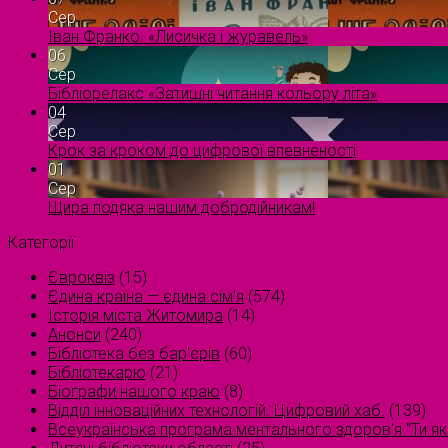
Сер
Іван Франко. «Лисичка і журавель»
06
Сер
Бібліорелакс «Затишні читання кольору літа»
04
Сер
Крок за кроком до цифрової впевненості
01
Сер
Щира подяка нашим добродійникам!
Категорії
Євроквіз
(15)
Єдина країна — єдина сім’я
(574)
Історія міста Житомира
(14)
Анонси
(240)
Бібліотека без бар'єрів
(60)
Бібліотекарю
(21)
Біографи нашого краю
(8)
Відділ інноваційних технологій. Цифровий хаб.
(139)
Всеукраїнська програма ментального здоров'я "Ти як