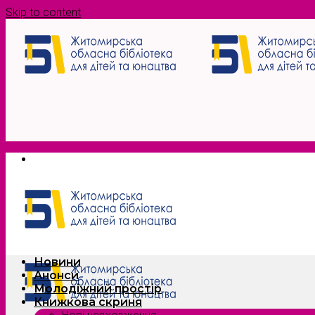
Skip to content
Новини
Анонси
Молодіжний простір
Книжкова скриня