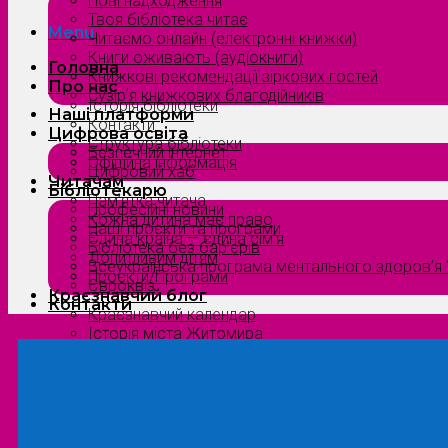
Нові надходження
Твоя бібліотека читає
Menu
Читаємо онлайн (електронні книжки)
Книги оживають (аудіокниги)
Головна
Книжкові рекомендації зіркових гостей
Про нас
Сузірʼя книжкових благодійників
Історія бібліотеки
Наші платформи
Контакти
Цифрова освіта
Структура бібліотеки
Безпечний інтернет
Офіційна інформація
Цифровий хаб
Читачам
Бібліотекарю
Пам’ятка читача
Професійні новини
Кожна дитина має право
Наші проєкти та програми
Єдина країна — єдина сім’я
Бібліотека без бар’єрів
Допитливим дітям
Всеукраїнська програма ментального здоров’я “
Проєкти/Програми
Євроквіз
Краєзнавчий блог
Контакти
Краєзнавчий календар
Історія міста Житомира
Біографи нашого краю
Природа Полісся
Літературна Житомирщина
Славетні імена нашого краю
Menu