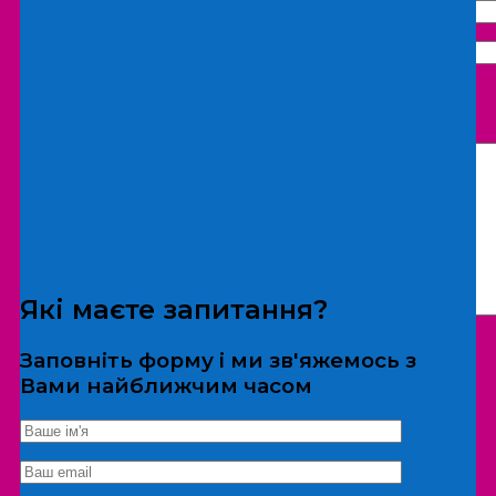
Що бажаєте замовити:
Екскурсія
Локація
Які маєте запитання?
Заповніть форму і ми зв'яжемось з
Вами найближчим часом
*Дані не передаються третім особам
Екскурсія/локація