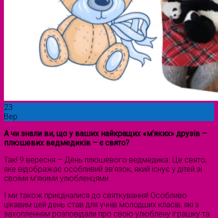
23
Вер
А чи знали ви, що у ваших найкращих «м’яких» друзів –
плюшевих ведмедиків – є свято?
Так! 9 вересня – День плюшевого ведмедика. Це свято,
яке відображає особливий зв’язок, який існує у дітей зі
своїми м’якими улюбленцями.
І ми також приєдналися до святкування! Особливо
цікавим цей день став для учнів молодших класів, які з
захопленням розповідали про свою улюблену іграшку та