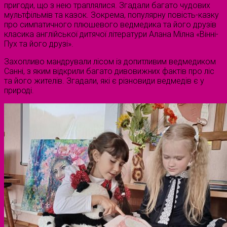
пригоди, що з нею траплялися. Згадали багато чудових
мультфільмів та казок. Зокрема, популярну повість-казку
про симпатичного плюшевого ведмедика та його друзів
класика англійської дитячої літератури Алана Мілна «Вінні-
Пух та його друзі».
Захопливо мандрували лісом із допитливим ведмедиком
Санні, з яким відкрили багато дивовижних фактів про ліс
та його жителів. Згадали, які є різновиди ведмедів є у
природі.