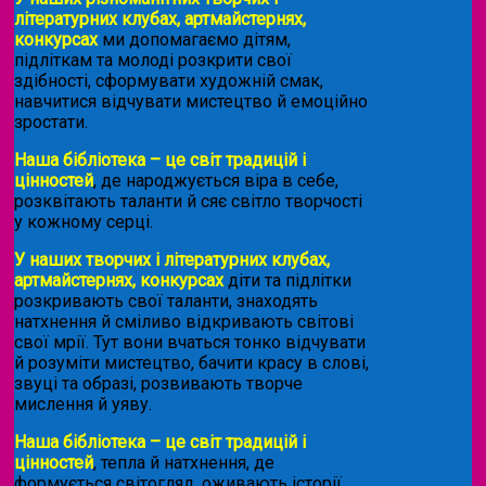
літературних клубах, артмайстернях,
конкурсах
ми допомагаємо дітям,
підліткам та молоді розкрити свої
здібності, сформувати художній смак,
навчитися відчувати мистецтво й емоційно
зростати.
Наша бібліотека – це світ традицій і
цінностей
, де народжується віра в себе,
розквітають таланти й сяє світло творчості
у кожному серці.
У наших творчих і літературних клубах,
артмайстернях, конкурсах
діти та підлітки
розкривають свої таланти, знаходять
натхнення й сміливо відкривають світові
свої мрії. Тут вони вчаться тонко відчувати
й розуміти мистецтво, бачити красу в слові,
звуці та образі, розвивають творче
мислення й уяву.
Наша бібліотека – це світ традицій і
цінностей
, тепла й натхнення, де
формується світогляд, оживають історії,