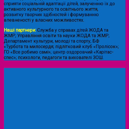
сприяти соціальній адаптації дітей, залученню їх до
активного культурного та освітнього життя,
розвитку творчих здібностей і формуванню
впевненості у власних можливостях.
Наші партнери:
Служба у справах дітей ЖОДА та
ЖМР; Управління освіти та науки ЖОДА та ЖМР;
Департамент культури, молоді та спорту; БФ
«Турбота та милосердя; підлітковий клуб «Пролісок»;
ГО «Все робимо самі»; центр оздоровчий «Карітас-
спес»;
психологи, педагоги та вихователі ЗОШ.