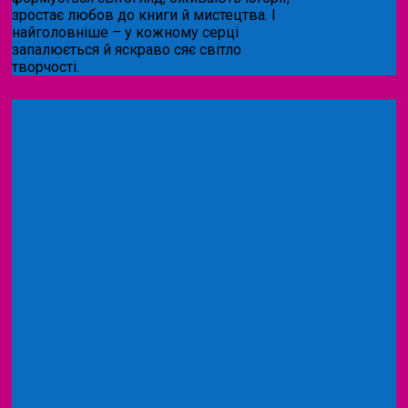
зростає любов до книги й мистецтва. І
найголовніше – у кожному серці
запалюється й яскраво сяє світло
творчості.