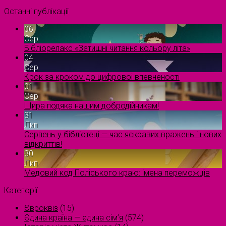
Останні публікації
06
Сер
Бібліорелакс «Затишні читання кольору літа»
04
Сер
Крок за кроком до цифрової впевненості
01
Сер
Щира подяка нашим добродійникам!
31
Лип
Серпень у бібліотеці — час яскравих вражень і нових
відкриттів!
30
Лип
Медовий код Поліського краю: імена переможців
Категорії
Євроквіз
(15)
Єдина країна — єдина сім’я
(574)