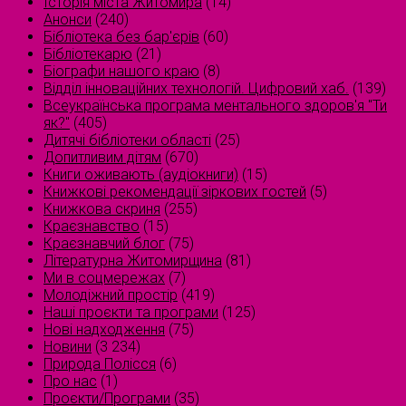
Історія міста Житомира
(14)
Анонси
(240)
Бібліотека без бар'єрів
(60)
Бібліотекарю
(21)
Біографи нашого краю
(8)
Відділ інноваційних технологій. Цифровий хаб.
(139)
Всеукраїнська програма ментального здоров'я "Ти
як?"
(405)
Дитячі бібліотеки області
(25)
Допитливим дітям
(670)
Книги оживають (аудіокниги)
(15)
Книжкові рекомендації зіркових гостей
(5)
Книжкова скриня
(255)
Краєзнавство
(15)
Краєзнавчий блог
(75)
Літературна Житомирщина
(81)
Ми в соцмережах
(7)
Молодіжний простір
(419)
Наші проєкти та програми
(125)
Нові надходження
(75)
Новини
(3 234)
Природа Полісся
(6)
Про нас
(1)
Проєкти/Програми
(35)