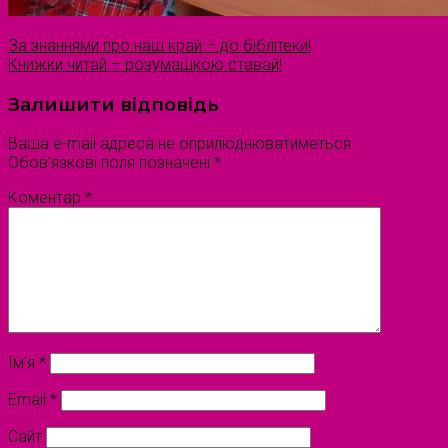
За знаннями про наш край – до біблітеки!
Книжки читай – розумашкою ставай!
Залишити відповідь
Ваша e-mail адреса не оприлюднюватиметься.
Обов’язкові поля позначені
*
Коментар
*
Ім'я
*
Email
*
Сайт