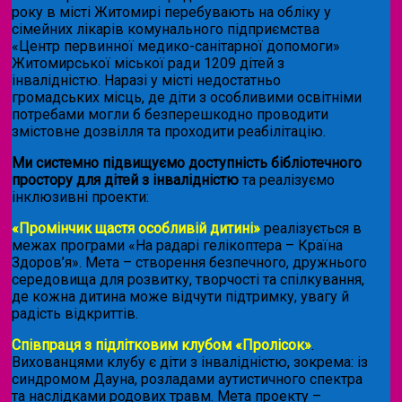
року в місті Житомирі перебувають на обліку у
сімейних лікарів комунального підприємства
«Центр первинної медико-санітарної допомоги»
Житомирської міської ради 1209 дітей з
інвалідністю. Наразі у місті недостатньо
громадських місць, де діти з особливими освітніми
потребами могли б безперешкодно проводити
змістовне дозвілля та проходити реабілітацію.
Ми системно підвищуємо доступність бібліотечного
простору для дітей з інвалідністю
та реалізуємо
інклюзивні проекти:
«Промінчик щастя особливій дитині»
реалізується в
межах програми «На радарі гелікоптера – Країна
Здоров’я». Мета – створення безпечного, дружнього
середовища для розвитку, творчості та спілкування,
де кожна дитина може відчути підтримку, увагу й
радість відкриттів.
Співпраця з підлітковим клубом «Пролісок»
.
Вихованцями клубу є діти з інвалідністю, зокрема: із
синдромом Дауна, розладами аутистичного спектра
та наслідками родових травм. Мета проекту –