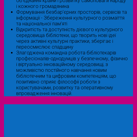
об'єднання країни і розвитку самоповаги народу
і кожного громадянина
Формування безбар’єрних просторів, сервісів та
інформації - Збереження культурного розмаїття
та національної пам’яті
Відкритість та доступність дієвого культурного
середовища бібліотеки, що творить нові ідеї
через активні культурні практики, зберігає і
переосмислює спадщину
Злагоджена командна робота бібліотекарів
професіоналів-однодумців у безпечному, фізично
і віртуально інноваційному середовищі, з
можливістю постійного навчання новим
бібліотечним та цифровим компетенціям, що
позитивно сприяє філософії роботи з
користувачами, розвитку та оперативному
впровадження інновацій.