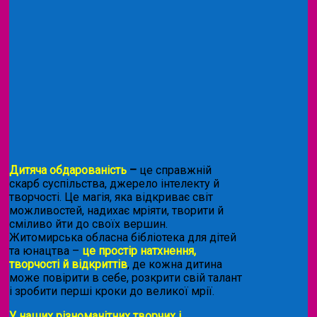
Дитяча обдарованість
–
це справжній
скарб суспільства, джерело інтелекту й
творчості. Це магія, яка відкриває світ
можливостей, надихає мріяти, творити й
сміливо йти до своїх вершин.
Житомирська обласна бібліотека для дітей
та юнацтва –
це простір натхнення,
творчості й відкриттів
, де кожна дитина
може повірити в себе, розкрити свій талант
і зробити перші кроки до великої мрії.
У наших різноманітних творчих і