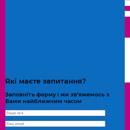
Що бажаєте замовити:
Екскурсія
Локація
Які маєте запитання?
Заповніть форму і ми зв'яжемось з
Вами найближчим часом
*Дані не передаються третім особам
Екскурсія/локація