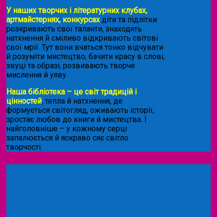
У наших творчих і літературних клубах,
артмайстернях, конкурсах
діти та підлітки
розкривають свої таланти, знаходять
натхнення й сміливо відкривають світові
свої мрії. Тут вони вчаться тонко відчувати
й розуміти мистецтво, бачити красу в слові,
звуці та образі, розвивають творче
мислення й уяву.
Наша бібліотека – це світ традицій і
цінностей
, тепла й натхнення, де
формується світогляд, оживають історії,
зростає любов до книги й мистецтва. І
найголовніше – у кожному серці
запалюється й яскраво сяє світло
творчості.