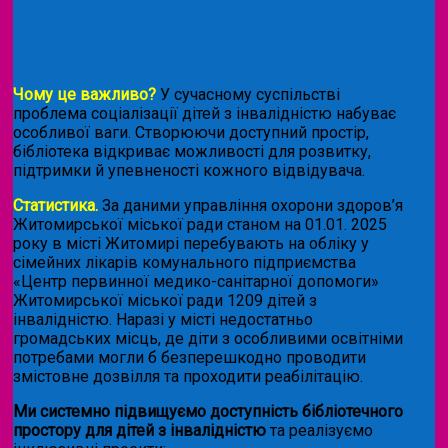
Чому це важливо?
У сучасному суспільстві
проблема соціалізації дітей з інвалідністю набуває
особливої ваги. Створюючи доступний простір,
бібліотека відкриває можливості для розвитку,
підтримки й упевненості кожного відвідувача.
Статистика.
За даними управління охорони здоров’я
Житомирської міської ради станом на 01.01. 2025
року в місті Житомирі перебувають на обліку у
сімейних лікарів комунального підприємства
«Центр первинної медико-санітарної допомоги»
Житомирської міської ради 1209 дітей з
інвалідністю. Наразі у місті недостатньо
громадських місць, де діти з особливими освітніми
потребами могли б безперешкодно проводити
змістовне дозвілля та проходити реабілітацію.
Ми системно підвищуємо доступність бібліотечного
простору для дітей з інвалідністю
та реалізуємо