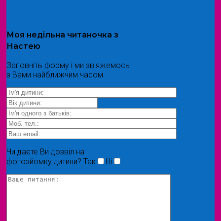
Моя
недільна читаночка
з
Настею
Заповніть форму і ми зв'яжемось
з Вами найближчим часом
Чи даєте Ви дозвіл на
фотозйомку дитини?
Так
Ні