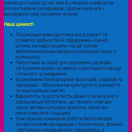
рівним доступом до неї, але й створює комфортне
інтелектуальне середовище, здатне залучати і
виховувати нові покоління читачів.
Наші цінності
Людиноцентризм (допомога в розкриті та
розвитку здібностей й обдарувань кожної
дитини, молодої людини і на цій основі
забезпечення максимальної реалізації їхнього
потенціалу)
Патріотизм як засіб для посилення держави,
об'єднання країни і розвитку самоповаги народу
і кожного громадянина
Формування безбар’єрних просторів, сервісів та
інформації - Збереження культурного розмаїття
та національної пам’яті
Відкритість та доступність дієвого культурного
середовища бібліотеки, що творить нові ідеї
через активні культурні практики, зберігає і
переосмислює спадщину
Злагоджена командна робота бібліотекарів
професіоналів-однодумців у безпечному, фізично
і віртуально інноваційному середовищі, з