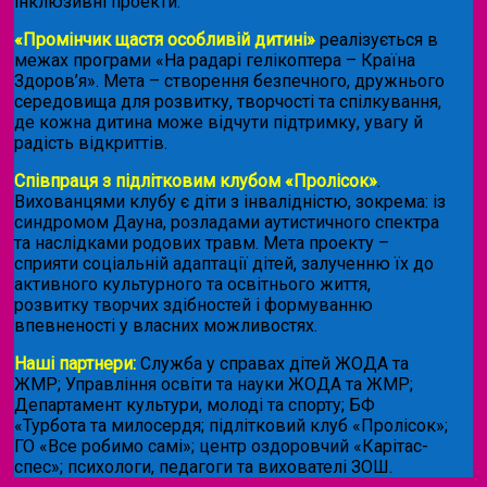
інклюзивні проекти:
«Промінчик щастя особливій дитині»
реалізується в
межах програми «На радарі гелікоптера – Країна
Здоров’я». Мета – створення безпечного, дружнього
середовища для розвитку, творчості та спілкування,
де кожна дитина може відчути підтримку, увагу й
радість відкриттів.
Співпраця з підлітковим клубом «Пролісок»
.
Вихованцями клубу є діти з інвалідністю, зокрема: із
синдромом Дауна, розладами аутистичного спектра
та наслідками родових травм. Мета проекту –
сприяти соціальній адаптації дітей, залученню їх до
активного культурного та освітнього життя,
розвитку творчих здібностей і формуванню
впевненості у власних можливостях.
Наші партнери:
Служба у справах дітей ЖОДА та
ЖМР; Управління освіти та науки ЖОДА та ЖМР;
Департамент культури, молоді та спорту; БФ
«Турбота та милосердя; підлітковий клуб «Пролісок»;
ГО «Все робимо самі»; центр оздоровчий «Карітас-
спес»;
психологи, педагоги та вихователі ЗОШ.