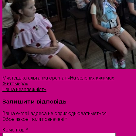
Мистецька альтанка open-air «На зелених килимах
Житомира»
Наша незалежність
Залишити відповідь
Ваша e-mail адреса не оприлюднюватиметься.
Обов’язкові поля позначені
*
Коментар
*