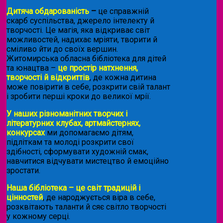
Дитяча обдарованість
–
це справжній
скарб суспільства, джерело інтелекту й
творчості. Це магія, яка відкриває світ
можливостей, надихає мріяти, творити й
сміливо йти до своїх вершин.
Житомирська обласна бібліотека для дітей
та юнацтва –
це простір натхнення,
творчості й відкриттів
, де кожна дитина
може повірити в себе, розкрити свій талант
і зробити перші кроки до великої мрії.
У наших різноманітних творчих і
літературних клубах, артмайстернях,
конкурсах
ми допомагаємо дітям,
підліткам та молоді розкрити свої
здібності, сформувати художній смак,
навчитися відчувати мистецтво й емоційно
зростати.
Наша бібліотека – це світ традицій і
цінностей
, де народжується віра в себе,
розквітають таланти й сяє світло творчості
у кожному серці.