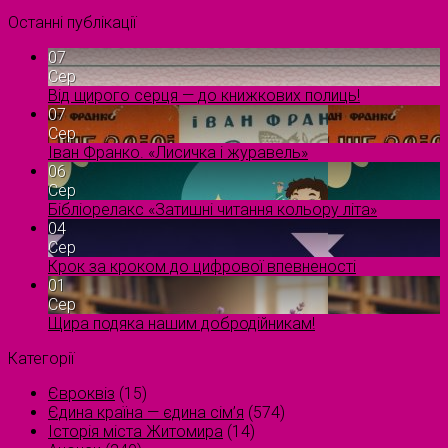
Останні публікації
07
Сер
Від щирого серця — до книжкових полиць!
07
Сер
Іван Франко. «Лисичка і журавель»
06
Сер
Бібліорелакс «Затишні читання кольору літа»
04
Сер
Крок за кроком до цифрової впевненості
01
Сер
Щира подяка нашим добродійникам!
Категорії
Євроквіз
(15)
Єдина країна — єдина сім’я
(574)
Історія міста Житомира
(14)