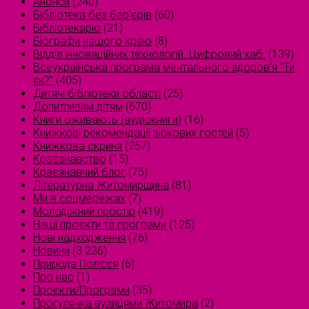
Анонси
(240)
Бібліотека без бар'єрів
(60)
Бібліотекарю
(21)
Біографи нашого краю
(8)
Відділ інноваційних технологій. Цифровий хаб.
(139)
Всеукраїнська програма ментального здоров'я "Ти
як?"
(405)
Дитячі бібліотеки області
(25)
Допитливим дітям
(670)
Книги оживають (аудіокниги)
(16)
Книжкові рекомендації зіркових гостей
(5)
Книжкова скриня
(257)
Краєзнавство
(15)
Краєзнавчий блог
(75)
Літературна Житомирщина
(81)
Ми в соцмережах
(7)
Молодіжний простір
(419)
Наші проєкти та програми
(125)
Нові надходження
(76)
Новини
(3 236)
Природа Полісся
(6)
Про нас
(1)
Проєкти/Програми
(35)
Прогулянка вулицями Житомира
(2)