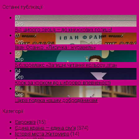
Останні публікації
07
Сер
Від щирого серця — до книжкових полиць!
07
Сер
Іван Франко. «Лисичка і журавель»
06
Сер
Бібліорелакс «Затишні читання кольору літа»
04
Сер
Крок за кроком до цифрової впевненості
01
Сер
Щира подяка нашим добродійникам!
Категорії
Євроквіз
(15)
Єдина країна — єдина сім’я
(574)
Історія міста Житомира
(14)