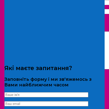
Що бажаєте замовити:
Екскурсія
Локація
Які маєте запитання?
Заповніть форму і ми зв'яжемось з
Вами найближчим часом
*Дані не передаються третім особам
Екскурсія/локація