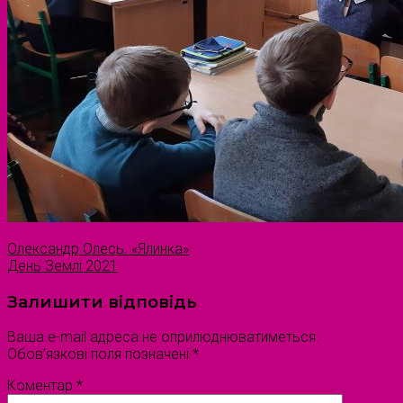
Олександр Олесь. «Ялинка»
День Землі 2021
Залишити відповідь
Ваша e-mail адреса не оприлюднюватиметься.
Обов’язкові поля позначені
*
Коментар
*