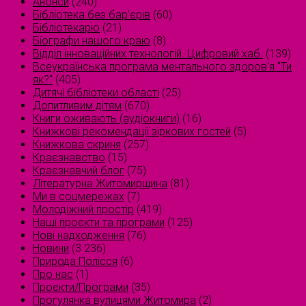
Анонси
(240)
Бібліотека без бар'єрів
(60)
Бібліотекарю
(21)
Біографи нашого краю
(8)
Відділ інноваційних технологій. Цифровий хаб.
(139)
Всеукраїнська програма ментального здоров'я "Ти
як?"
(405)
Дитячі бібліотеки області
(25)
Допитливим дітям
(670)
Книги оживають (аудіокниги)
(16)
Книжкові рекомендації зіркових гостей
(5)
Книжкова скриня
(257)
Краєзнавство
(15)
Краєзнавчий блог
(75)
Літературна Житомирщина
(81)
Ми в соцмережах
(7)
Молодіжний простір
(419)
Наші проєкти та програми
(125)
Нові надходження
(76)
Новини
(3 236)
Природа Полісся
(6)
Про нас
(1)
Проєкти/Програми
(35)
Прогулянка вулицями Житомира
(2)