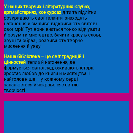
У наших творчих і літературних клубах,
артмайстернях, конкурсах
діти та підлітки
розкривають свої таланти, знаходять
натхнення й сміливо відкривають світові
свої мрії. Тут вони вчаться тонко відчувати
й розуміти мистецтво, бачити красу в слові,
звуці та образі, розвивають творче
мислення й уяву.
Наша бібліотека – це світ традицій і
цінностей
, тепла й натхнення, де
формується світогляд, оживають історії,
зростає любов до книги й мистецтва. І
найголовніше – у кожному серці
запалюється й яскраво сяє світло
творчості.