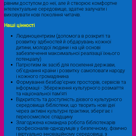
рівним доступом до неї, але й створює комфортне
інтелектуальне середовище, здатне залучати і
виховувати нові покоління читачів.
Наші цінності
Людиноцентризм (допомога в розкриті та
розвитку здібностей й обдарувань кожної
дитини, молодої людини і на цій основі
забезпечення максимальної реалізації їхнього
потенціалу)
Патріотизм як засіб для посилення держави,
об'єднання країни і розвитку самоповаги народу
і кожного громадянина
Формування безбар’єрних просторів, сервісів та
інформації - Збереження культурного розмаїття
та національної пам’яті
Відкритість та доступність дієвого культурного
середовища бібліотеки, що творить нові ідеї
через активні культурні практики, зберігає і
переосмислює спадщину
Злагоджена командна робота бібліотекарів
професіоналів-однодумців у безпечному, фізично
і віртуально інноваційному середовищі, з