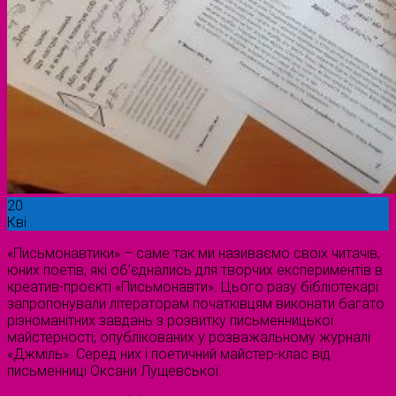
20
Кві
«Письмонавтики» – саме так ми називаємо своїх читачів,
юних поетів, які об’єднались для творчих експериментів в
креатив-проєкті «Письмонавти». Цього разу бібліотекарі
запропонували літераторам початківцям виконати багато
різноманітних завдань з розвитку письменницької
майстерності, опублікованих у розважальному журналі
«Джміль». Серед них і поетичний майстер-клас від
письменниці Оксани Лущевської.