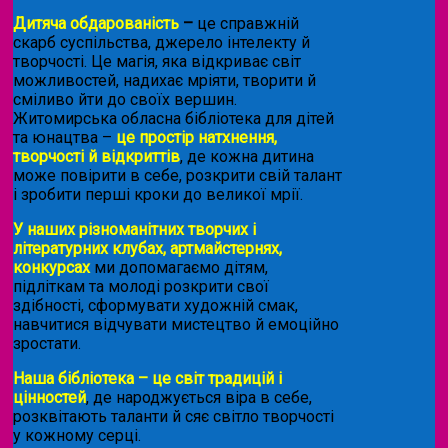
Дитяча обдарованість
–
це справжній
скарб суспільства, джерело інтелекту й
творчості. Це магія, яка відкриває світ
можливостей, надихає мріяти, творити й
сміливо йти до своїх вершин.
Житомирська обласна бібліотека для дітей
та юнацтва –
це простір натхнення,
творчості й відкриттів
, де кожна дитина
може повірити в себе, розкрити свій талант
і зробити перші кроки до великої мрії.
У наших різноманітних творчих і
літературних клубах, артмайстернях,
конкурсах
ми допомагаємо дітям,
підліткам та молоді розкрити свої
здібності, сформувати художній смак,
навчитися відчувати мистецтво й емоційно
зростати.
Наша бібліотека – це світ традицій і
цінностей
, де народжується віра в себе,
розквітають таланти й сяє світло творчості
у кожному серці.