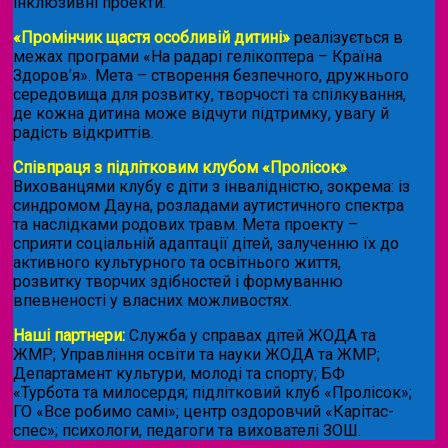
інклюзивні проекти:
«Промінчик щастя особливій дитині»
реалізується в
межах програми «На радарі гелікоптера – Країна
Здоров’я». Мета – створення безпечного, дружнього
середовища для розвитку, творчості та спілкування,
де кожна дитина може відчути підтримку, увагу й
радість відкриттів.
Співпраця з підлітковим клубом «Пролісок»
.
Вихованцями клубу є діти з інвалідністю, зокрема: із
синдромом Дауна, розладами аутистичного спектра
та наслідками родових травм. Мета проекту –
сприяти соціальній адаптації дітей, залученню їх до
активного культурного та освітнього життя,
розвитку творчих здібностей і формуванню
впевненості у власних можливостях.
Наші партнери:
Служба у справах дітей ЖОДА та
ЖМР; Управління освіти та науки ЖОДА та ЖМР;
Департамент культури, молоді та спорту; БФ
«Турбота та милосердя; підлітковий клуб «Пролісок»;
ГО «Все робимо самі»; центр оздоровчий «Карітас-
спес»;
психологи, педагоги та вихователі ЗОШ.