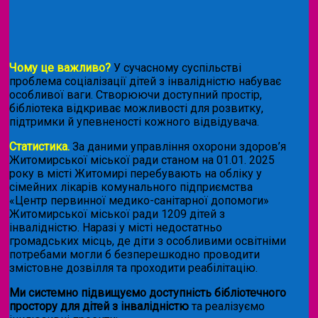
Чому це важливо?
У сучасному суспільстві
проблема соціалізації дітей з інвалідністю набуває
особливої ваги. Створюючи доступний простір,
бібліотека відкриває можливості для розвитку,
підтримки й упевненості кожного відвідувача.
Статистика.
За даними управління охорони здоров’я
Житомирської міської ради станом на 01.01. 2025
року в місті Житомирі перебувають на обліку у
сімейних лікарів комунального підприємства
«Центр первинної медико-санітарної допомоги»
Житомирської міської ради 1209 дітей з
інвалідністю. Наразі у місті недостатньо
громадських місць, де діти з особливими освітніми
потребами могли б безперешкодно проводити
змістовне дозвілля та проходити реабілітацію.
Ми системно підвищуємо доступність бібліотечного
простору для дітей з інвалідністю
та реалізуємо