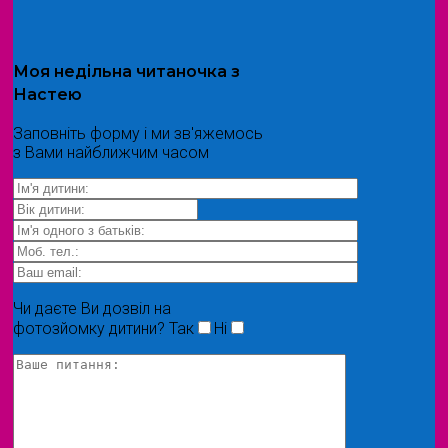
Моя
недільна читаночка
з
Настею
Заповніть форму і ми зв'яжемось
з Вами найближчим часом
Чи даєте Ви дозвіл на
фотозйомку дитини?
Так
Ні