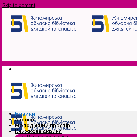
Skip to content
Новини
Анонси
Молодіжний простір
Книжкова скриня