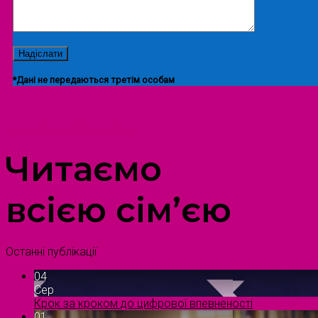
*Дані не передаються третім особам
ПРОСТІР ДОЗВІЛЛЯ ДІТЕЙ ТА ДОРОСЛИХ
Читаємо
всією сім’єю
Останні публікації
04
Сер
Крок за кроком до цифрової впевненості
01