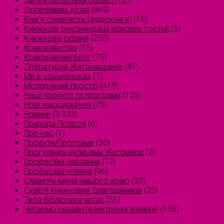
Дитячі бібліотеки області
(25)
Допитливим дітям
(669)
Книги оживають (аудіокниги)
(15)
Книжкові рекомендації зіркових гостей
(5)
Книжкова скриня
(255)
Краєзнавство
(15)
Краєзнавчий блог
(75)
Літературна Житомирщина
(81)
Ми в соцмережах
(7)
Молодіжний простір
(419)
Наші проєкти та програми
(125)
Нові надходження
(75)
Новини
(3 233)
Природа Полісся
(6)
Про нас
(1)
Проєкти/Програми
(35)
Прогулянка вулицями Житомира
(2)
Професійні навчання
(12)
Професійні новини
(96)
Славетні імена нашого краю
(35)
Сузірʼя книжкових благодійників
(25)
Твоя бібліотека читає
(55)
Читаємо онлайн (електронні книжки)
(156)