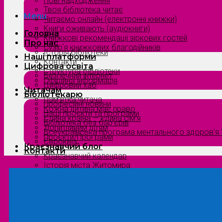
Нові надходження
Твоя бібліотека читає
Menu
Читаємо онлайн (електронні книжки)
Книги оживають (аудіокниги)
Головна
Книжкові рекомендації зіркових гостей
Про нас
Сузірʼя книжкових благодійників
Історія бібліотеки
Наші платформи
Контакти
Цифрова освіта
Структура бібліотеки
Безпечний інтернет
Офіційна інформація
Цифровий хаб
Читачам
Бібліотекарю
Пам’ятка читача
Професійні новини
Кожна дитина має право
Наші проєкти та програми
Єдина країна — єдина сім’я
Бібліотека без бар’єрів
Допитливим дітям
Всеукраїнська програма ментального здоров’я “
Проєкти/Програми
Євроквіз
Краєзнавчий блог
Контакти
Краєзнавчий календар
Історія міста Житомира
Біографи нашого краю
Природа Полісся
Літературна Житомирщина
Славетні імена нашого краю
Menu