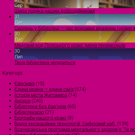
Сер
Щира подяка нашим добродійникам!
31
Лип
Серпень у бібліотеці — час яскравих вражень і нових в
30
Лип
Медовий код Поліського краю: імена переможців
30
Лип
Твоя бібліотека чепуриться
Категорії
Євроквіз
(15)
Єдина країна — єдина сім’я
(574)
Історія міста Житомира
(14)
Анонси
(240)
Бібліотека без бар'єрів
(60)
Бібліотекарю
(21)
Біографи нашого краю
(8)
Відділ інноваційних технологій. Цифровий хаб.
(139)
Всеукраїнська програма ментального здоров'я "Ти як