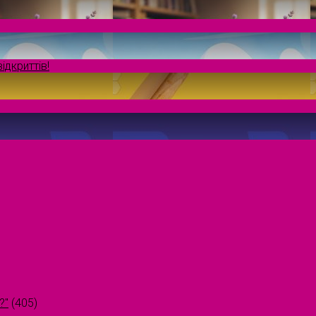
ідкриттів!
?"
(405)