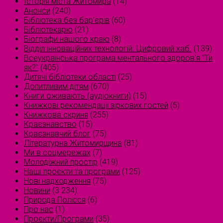
Історія міста Житомира
(14)
Анонси
(240)
Бібліотека без бар'єрів
(60)
Бібліотекарю
(21)
Біографи нашого краю
(8)
Відділ інноваційних технологій. Цифровий хаб.
(139)
Всеукраїнська програма ментального здоров'я "Ти
як?"
(405)
Дитячі бібліотеки області
(25)
Допитливим дітям
(670)
Книги оживають (аудіокниги)
(15)
Книжкові рекомендації зіркових гостей
(5)
Книжкова скриня
(255)
Краєзнавство
(15)
Краєзнавчий блог
(75)
Літературна Житомирщина
(81)
Ми в соцмережах
(7)
Молодіжний простір
(419)
Наші проєкти та програми
(125)
Нові надходження
(75)
Новини
(3 234)
Природа Полісся
(6)
Про нас
(1)
Проєкти/Програми
(35)