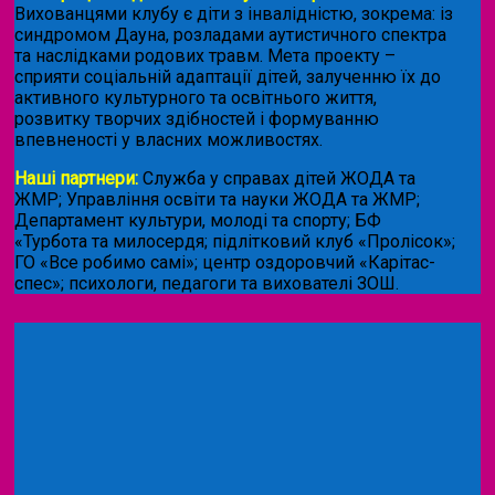
Вихованцями клубу є діти з інвалідністю, зокрема: із
синдромом Дауна, розладами аутистичного спектра
та наслідками родових травм. Мета проекту –
сприяти соціальній адаптації дітей, залученню їх до
активного культурного та освітнього життя,
розвитку творчих здібностей і формуванню
впевненості у власних можливостях.
Наші партнери:
Служба у справах дітей ЖОДА та
ЖМР; Управління освіти та науки ЖОДА та ЖМР;
Департамент культури, молоді та спорту; БФ
«Турбота та милосердя; підлітковий клуб «Пролісок»;
ГО «Все робимо самі»; центр оздоровчий «Карітас-
спес»;
психологи, педагоги та вихователі ЗОШ.