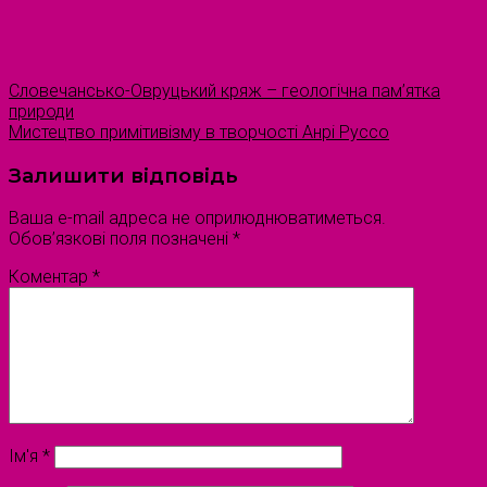
Словечансько-Овруцький кряж – геологічна пам’ятка
природи
Мистецтво примітивізму в творчості Анрі Руссо
Залишити відповідь
Ваша e-mail адреса не оприлюднюватиметься.
Обов’язкові поля позначені
*
Коментар
*
Ім'я
*