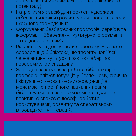
забезпечення максимальної реалізації їхнього
потенціалу)
Патріотизм як засіб для посилення держави,
об'єднання країни і розвитку самоповаги народу
і кожного громадянина
Формування безбар’єрних просторів, сервісів та
інформації - Збереження культурного розмаїття
та національної пам’яті
Відкритість та доступність дієвого культурного
середовища бібліотеки, що творить нові ідеї
через активні культурні практики, зберігає і
переосмислює спадщину
Злагоджена командна робота бібліотекарів
професіоналів-однодумців у безпечному, фізично
і віртуально інноваційному середовищі, з
можливістю постійного навчання новим
бібліотечним та цифровим компетенціям, що
позитивно сприяє філософії роботи з
користувачами, розвитку та оперативному
впровадження інновацій.