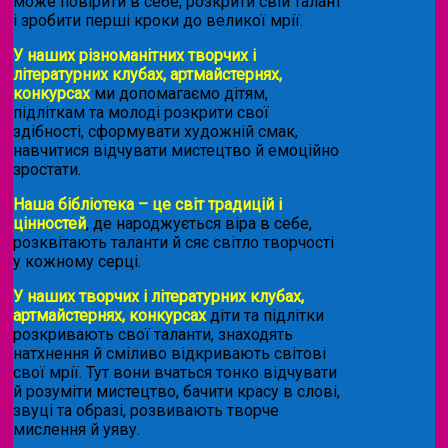
може повірити в себе, розкрити свій талант
і зробити перші кроки до великої мрії.
У наших різноманітних творчих і
літературних клубах, артмайстернях,
конкурсах
ми допомагаємо дітям,
підліткам та молоді розкрити свої
здібності, сформувати художній смак,
навчитися відчувати мистецтво й емоційно
зростати.
Наша бібліотека – це світ традицій і
цінностей
, де народжується віра в себе,
розквітають таланти й сяє світло творчості
у кожному серці.
У наших творчих і літературних клубах,
артмайстернях, конкурсах
діти та підлітки
розкривають свої таланти, знаходять
натхнення й сміливо відкривають світові
свої мрії. Тут вони вчаться тонко відчувати
й розуміти мистецтво, бачити красу в слові,
звуці та образі, розвивають творче
мислення й уяву.