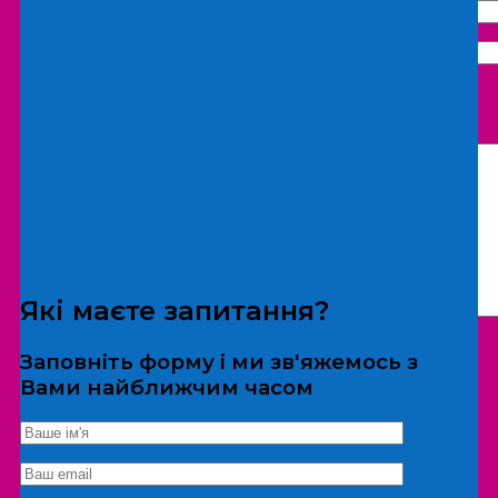
Що бажаєте замовити:
Екскурсія
Локація
Які маєте запитання?
Заповніть форму і ми зв'яжемось з
Вами найближчим часом
*Дані не передаються третім особам
Екскурсія/локація