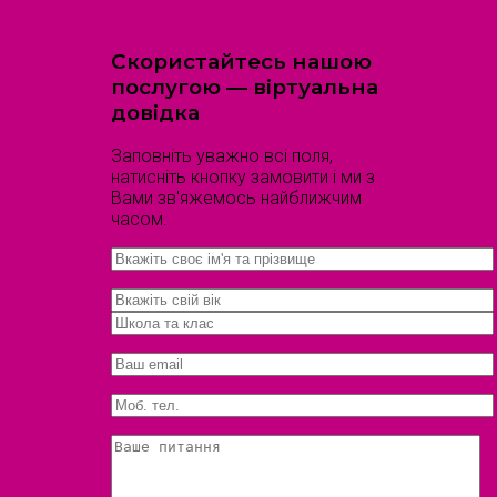
Скористайтесь нашою
послугою — віртуальна
довідка
Заповніть уважно всі поля,
натисніть кнопку замовити і ми з
Вами зв'яжемось найближчим
часом.