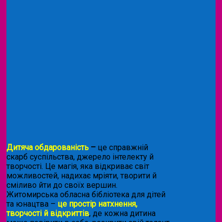
Дитяча обдарованість
–
це справжній
скарб суспільства, джерело інтелекту й
творчості. Це магія, яка відкриває світ
можливостей, надихає мріяти, творити й
сміливо йти до своїх вершин.
Житомирська обласна бібліотека для дітей
та юнацтва –
це простір натхнення,
творчості й відкриттів
, де кожна дитина