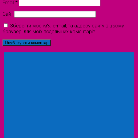
Email
*
Сайт
Зберегти моє ім'я, e-mail, та адресу сайту в цьому
браузері для моїх подальших коментарів.