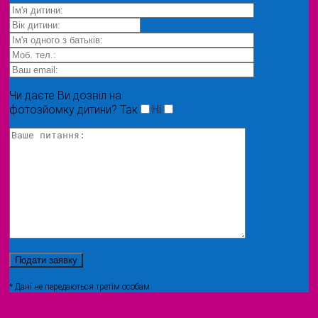
Чи даєте Ви дозвіл на
фотозйомку дитини?
Так
Ні
* Дані не передаються третім особам