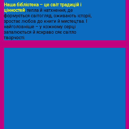
Наша бібліотека – це світ традицій і
цінностей
, тепла й натхнення, де
формується світогляд, оживають історії,
зростає любов до книги й мистецтва. І
найголовніше – у кожному серці
запалюється й яскраво сяє світло
творчості.