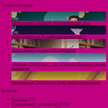
Останні публікації
06
Сер
Бібліорелакс «Затишні читання кольору літа»
04
Сер
Крок за кроком до цифрової впевненості
01
Сер
Щира подяка нашим добродійникам!
31
Лип
Серпень у бібліотеці — час яскравих вражень і нових
відкриттів!
30
Лип
Медовий код Поліського краю: імена переможців
Категорії
Євроквіз
(15)
Єдина країна — єдина сім’я
(574)