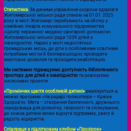
Статистика.
За даними управління охорони здоров’я
Житомирської міської ради станом на 01.01. 2025
року в місті Житомирі перебувають на обліку у
сімейних лікарів комунального підприємства
«Центр первинної медико-санітарної допомоги»
Житомирської міської ради 1209 дітей з
інвалідністю. Наразі у місті недостатньо
громадських місць, де діти з особливими освітніми
потребами могли б безперешкодно проводити
змістовне дозвілля та проходити реабілітацію.
Ми системно підвищуємо доступність бібліотечного
простору для дітей з інвалідністю
та реалізуємо
інклюзивні проекти:
«Промінчик щастя особливій дитині»
реалізується в
межах програми «На радарі гелікоптера – Країна
Здоров’я». Мета – створення безпечного, дружнього
середовища для розвитку, творчості та спілкування,
де кожна дитина може відчути підтримку, увагу й
радість відкриттів.
Співпраця з підлітковим клубом «Пролісок»
.