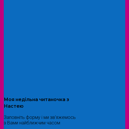
Моя
недільна читаночка
з
Настею
Заповніть форму і ми зв'яжемось
з Вами найближчим часом