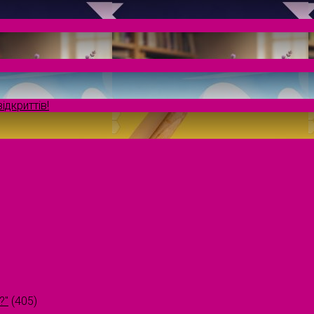
ідкриттів!
?"
(405)