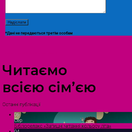
*Дані не передаються третім особам
ПРОСТІР ДОЗВІЛЛЯ ДІТЕЙ ТА ДОРОСЛИХ
Читаємо
всією сім’єю
Останні публікації
06
Сер
Бібліорелакс «Затишні читання кольору літа»
04