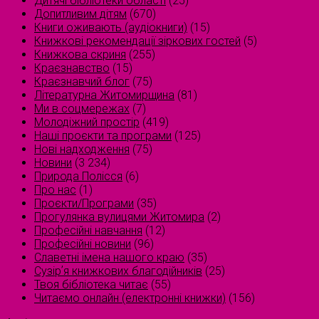
Дитячі бібліотеки області
(25)
Допитливим дітям
(670)
Книги оживають (аудіокниги)
(15)
Книжкові рекомендації зіркових гостей
(5)
Книжкова скриня
(255)
Краєзнавство
(15)
Краєзнавчий блог
(75)
Літературна Житомирщина
(81)
Ми в соцмережах
(7)
Молодіжний простір
(419)
Наші проєкти та програми
(125)
Нові надходження
(75)
Новини
(3 234)
Природа Полісся
(6)
Про нас
(1)
Проєкти/Програми
(35)
Прогулянка вулицями Житомира
(2)
Професійні навчання
(12)
Професійні новини
(96)
Славетні імена нашого краю
(35)
Сузірʼя книжкових благодійників
(25)
Твоя бібліотека читає
(55)
Читаємо онлайн (електронні книжки)
(156)