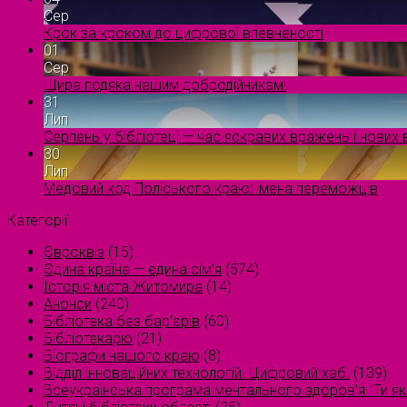
Сер
Крок за кроком до цифрової впевненості
01
Сер
Щира подяка нашим добродійникам!
31
Лип
Серпень у бібліотеці — час яскравих вражень і нових в
30
Лип
Медовий код Поліського краю: імена переможців
Категорії
Євроквіз
(15)
Єдина країна — єдина сім’я
(574)
Історія міста Житомира
(14)
Анонси
(240)
Бібліотека без бар'єрів
(60)
Бібліотекарю
(21)
Біографи нашого краю
(8)
Відділ інноваційних технологій. Цифровий хаб.
(139)
Всеукраїнська програма ментального здоров'я "Ти як