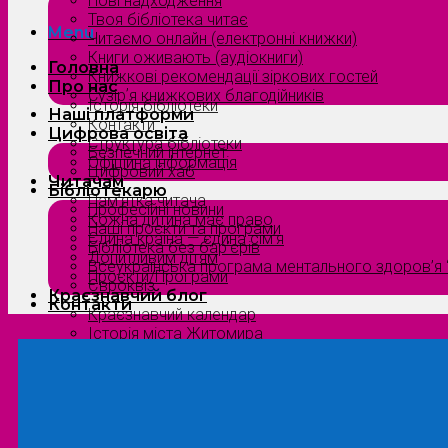
Нові надходження
Твоя бібліотека читає
Menu
Читаємо онлайн (електронні книжки)
Книги оживають (аудіокниги)
Головна
Книжкові рекомендації зіркових гостей
Про нас
Сузірʼя книжкових благодійників
Історія бібліотеки
Наші платформи
Контакти
Цифрова освіта
Структура бібліотеки
Безпечний інтернет
Офіційна інформація
Цифровий хаб
Читачам
Бібліотекарю
Пам’ятка читача
Професійні новини
Кожна дитина має право
Наші проєкти та програми
Єдина країна — єдина сім’я
Бібліотека без бар’єрів
Допитливим дітям
Всеукраїнська програма ментального здоров’я “
Проєкти/Програми
Євроквіз
Краєзнавчий блог
Контакти
Краєзнавчий календар
Історія міста Житомира
Біографи нашого краю
Природа Полісся
Літературна Житомирщина
Славетні імена нашого краю
Menu