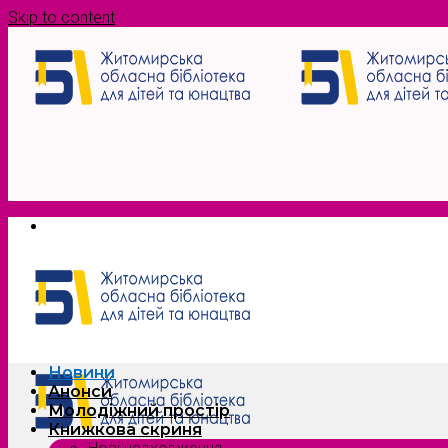
Skip to content
Новини
Анонси
Молодіжний простір
Книжкова скриня