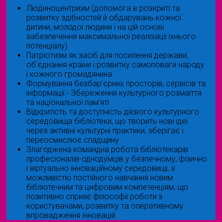
Людиноцентризм (допомога в розкриті та
розвитку здібностей й обдарувань кожної
дитини, молодої людини і на цій основі
забезпечення максимальної реалізації їхнього
потенціалу)
Патріотизм як засіб для посилення держави,
об'єднання країни і розвитку самоповаги народу
і кожного громадянина
Формування безбар’єрних просторів, сервісів та
інформації - Збереження культурного розмаїття
та національної пам’яті
Відкритість та доступність дієвого культурного
середовища бібліотеки, що творить нові ідеї
через активні культурні практики, зберігає і
переосмислює спадщину
Злагоджена командна робота бібліотекарів
професіоналів-однодумців у безпечному, фізично
і віртуально інноваційному середовищі, з
можливістю постійного навчання новим
бібліотечним та цифровим компетенціям, що
позитивно сприяє філософії роботи з
користувачами, розвитку та оперативному
впровадження інновацій.