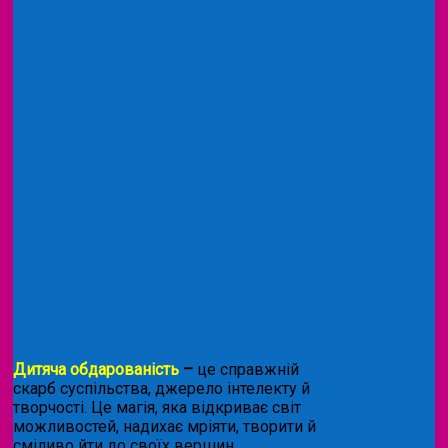
Дитяча обдарованість
–
це справжній
скарб суспільства, джерело інтелекту й
творчості. Це магія, яка відкриває світ
можливостей, надихає мріяти, творити й
сміливо йти до своїх вершин.