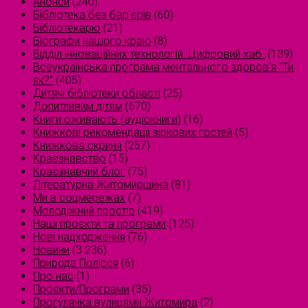
Анонси
(240)
Бібліотека без бар'єрів
(60)
Бібліотекарю
(21)
Біографи нашого краю
(8)
Відділ інноваційних технологій. Цифровий хаб.
(139)
Всеукраїнська програма ментального здоров'я "Ти
як?"
(405)
Дитячі бібліотеки області
(25)
Допитливим дітям
(670)
Книги оживають (аудіокниги)
(16)
Книжкові рекомендації зіркових гостей
(5)
Книжкова скриня
(257)
Краєзнавство
(15)
Краєзнавчий блог
(75)
Літературна Житомирщина
(81)
Ми в соцмережах
(7)
Молодіжний простір
(419)
Наші проєкти та програми
(125)
Нові надходження
(76)
Новини
(3 236)
Природа Полісся
(6)
Про нас
(1)
Проєкти/Програми
(35)
Прогулянка вулицями Житомира
(2)