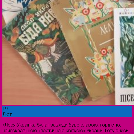
19
Лют
«Леся Українка була і завжди буде славою, гордістю,
найяскравішою «поетичною квіткою» України. Готуючись