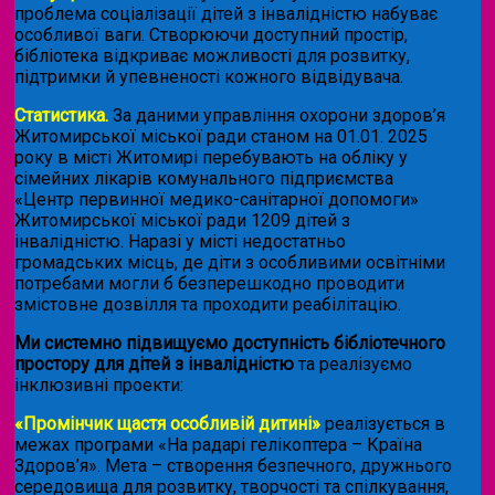
проблема соціалізації дітей з інвалідністю набуває
особливої ваги. Створюючи доступний простір,
бібліотека відкриває можливості для розвитку,
підтримки й упевненості кожного відвідувача.
Статистика.
За даними управління охорони здоров’я
Житомирської міської ради станом на 01.01. 2025
року в місті Житомирі перебувають на обліку у
сімейних лікарів комунального підприємства
«Центр первинної медико-санітарної допомоги»
Житомирської міської ради 1209 дітей з
інвалідністю. Наразі у місті недостатньо
громадських місць, де діти з особливими освітніми
потребами могли б безперешкодно проводити
змістовне дозвілля та проходити реабілітацію.
Ми системно підвищуємо доступність бібліотечного
простору для дітей з інвалідністю
та реалізуємо
інклюзивні проекти:
«Промінчик щастя особливій дитині»
реалізується в
межах програми «На радарі гелікоптера – Країна
Здоров’я». Мета – створення безпечного, дружнього
середовища для розвитку, творчості та спілкування,