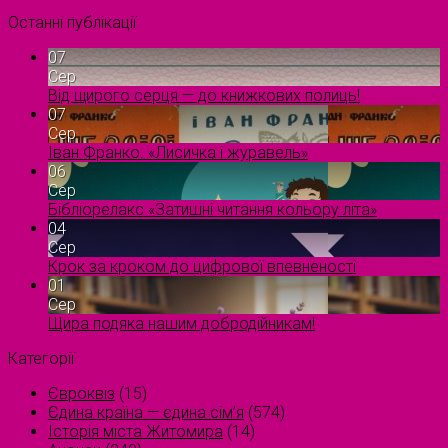
Останні публікації
07
Сер
Від щирого серця — до книжкових полиць!
07
Сер
Іван Франко. «Лисичка і журавель»
06
Сер
Бібліорелакс «Затишні читання кольору літа»
04
Сер
Крок за кроком до цифрової впевненості
01
Сер
Щира подяка нашим добродійникам!
Категорії
Євроквіз
(15)
Єдина країна — єдина сім’я
(574)
Історія міста Житомира
(14)