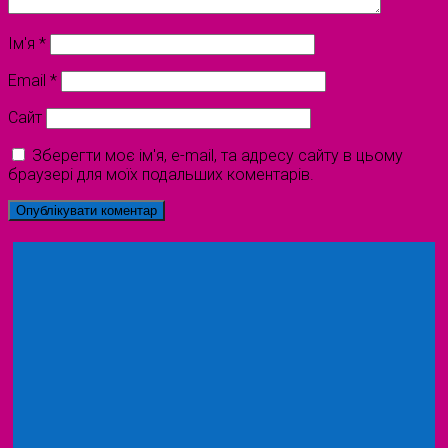
Ім'я
*
Email
*
Сайт
Зберегти моє ім'я, e-mail, та адресу сайту в цьому
браузері для моїх подальших коментарів.