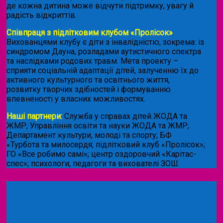
де кожна дитина може відчути підтримку, увагу й
радість відкриттів.
Співпраця з підлітковим клубом «Пролісок»
.
Вихованцями клубу є діти з інвалідністю, зокрема: із
синдромом Дауна, розладами аутистичного спектра
та наслідками родових травм. Мета проекту –
сприяти соціальній адаптації дітей, залученню їх до
активного культурного та освітнього життя,
розвитку творчих здібностей і формуванню
впевненості у власних можливостях.
Наші партнери:
Служба у справах дітей ЖОДА та
ЖМР; Управління освіти та науки ЖОДА та ЖМР;
Департамент культури, молоді та спорту; БФ
«Турбота та милосердя; підлітковий клуб «Пролісок»;
ГО «Все робимо самі»; центр оздоровчий «Карітас-
спес»;
психологи, педагоги та вихователі ЗОШ.