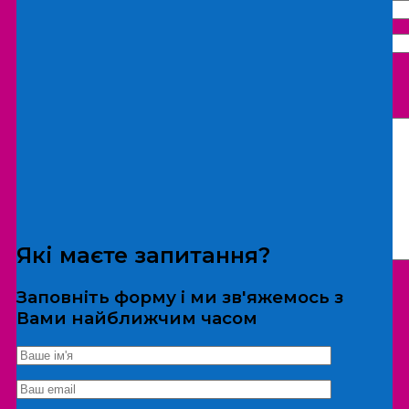
Що бажаєте замовити:
Екскурсія
Локація
Які маєте запитання?
Заповніть форму і ми зв'яжемось з
Вами найближчим часом
*Дані не передаються третім особам
Екскурсія/локація