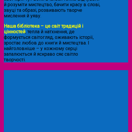
й розуміти мистецтво, бачити красу в слові,
звуці та образі, розвивають творче
мислення й уяву.
Наша бібліотека – це світ традицій і
цінностей
, тепла й натхнення, де
формується світогляд, оживають історії,
зростає любов до книги й мистецтва. І
найголовніше – у кожному серці
запалюється й яскраво сяє світло
творчості.