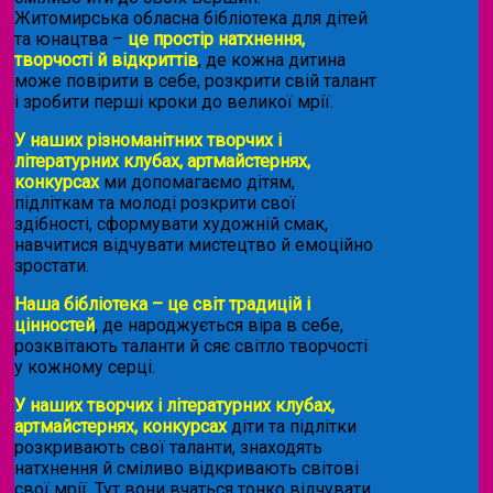
Житомирська обласна бібліотека для дітей
та юнацтва –
це простір натхнення,
творчості й відкриттів
, де кожна дитина
може повірити в себе, розкрити свій талант
і зробити перші кроки до великої мрії.
У наших різноманітних творчих і
літературних клубах, артмайстернях,
конкурсах
ми допомагаємо дітям,
підліткам та молоді розкрити свої
здібності, сформувати художній смак,
навчитися відчувати мистецтво й емоційно
зростати.
Наша бібліотека – це світ традицій і
цінностей
, де народжується віра в себе,
розквітають таланти й сяє світло творчості
у кожному серці.
У наших творчих і літературних клубах,
артмайстернях, конкурсах
діти та підлітки
розкривають свої таланти, знаходять
натхнення й сміливо відкривають світові
свої мрії. Тут вони вчаться тонко відчувати