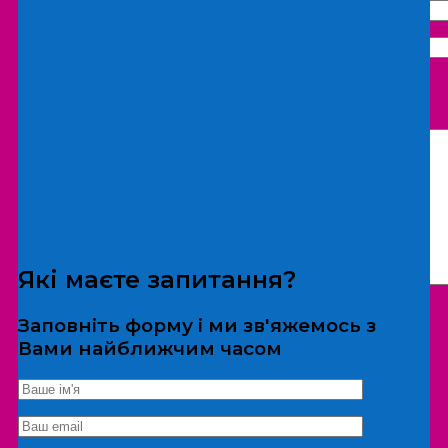
Що бажаєте замовити:
Екскурсія
Локація
Які маєте запитання?
Заповніть форму і ми зв'яжемось з
Вами найближчим часом
*Дані не передаються третім особам
Екскурсія/локація