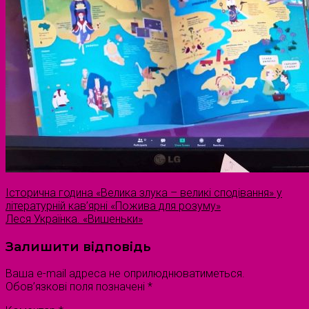
Історична година «Велика злука – великі сподівання» у
літературній кав’ярні «Пожива для розуму»
Леся Українка. «Вишеньки»
Залишити відповідь
Ваша e-mail адреса не оприлюднюватиметься.
Обов’язкові поля позначені
*