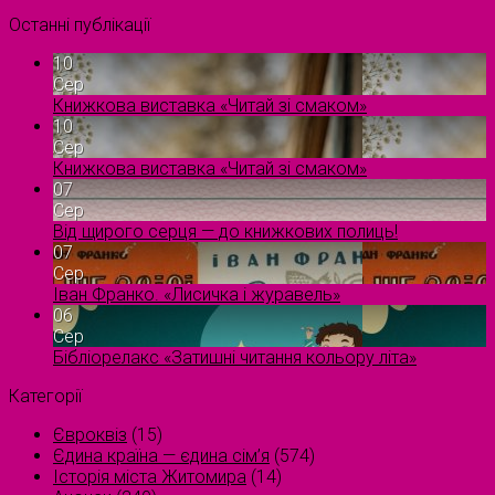
Останні публікації
10
Сер
Книжкова виставка «Читай зі смаком»
10
Сер
Книжкова виставка «Читай зі смаком»
07
Сер
Від щирого серця — до книжкових полиць!
07
Сер
Іван Франко. «Лисичка і журавель»
06
Сер
Бібліорелакс «Затишні читання кольору літа»
Категорії
Євроквіз
(15)
Єдина країна — єдина сім’я
(574)
Історія міста Житомира
(14)