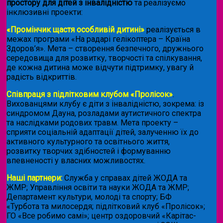
простору для дітей з інвалідністю
та реалізуємо
інклюзивні проекти:
«Промінчик щастя особливій дитині»
реалізується в
межах програми «На радарі гелікоптера – Країна
Здоров’я». Мета – створення безпечного, дружнього
середовища для розвитку, творчості та спілкування,
де кожна дитина може відчути підтримку, увагу й
радість відкриттів.
Співпраця з підлітковим клубом «Пролісок»
.
Вихованцями клубу є діти з інвалідністю, зокрема: із
синдромом Дауна, розладами аутистичного спектра
та наслідками родових травм. Мета проекту –
сприяти соціальній адаптації дітей, залученню їх до
активного культурного та освітнього життя,
розвитку творчих здібностей і формуванню
впевненості у власних можливостях.
Наші партнери:
Служба у справах дітей ЖОДА та
ЖМР; Управління освіти та науки ЖОДА та ЖМР;
Департамент культури, молоді та спорту; БФ
«Турбота та милосердя; підлітковий клуб «Пролісок»;
ГО «Все робимо самі»; центр оздоровчий «Карітас-