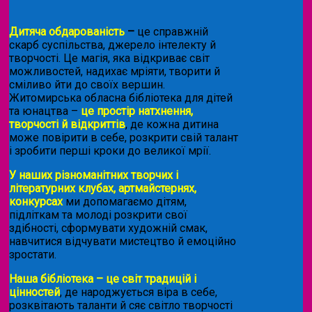
Дитяча обдарованість
–
це справжній
скарб суспільства, джерело інтелекту й
творчості. Це магія, яка відкриває світ
можливостей, надихає мріяти, творити й
сміливо йти до своїх вершин.
Житомирська обласна бібліотека для дітей
та юнацтва –
це простір натхнення,
творчості й відкриттів
, де кожна дитина
може повірити в себе, розкрити свій талант
і зробити перші кроки до великої мрії.
У наших різноманітних творчих і
літературних клубах, артмайстернях,
конкурсах
ми допомагаємо дітям,
підліткам та молоді розкрити свої
здібності, сформувати художній смак,
навчитися відчувати мистецтво й емоційно
зростати.
Наша бібліотека – це світ традицій і
цінностей
, де народжується віра в себе,
розквітають таланти й сяє світло творчості