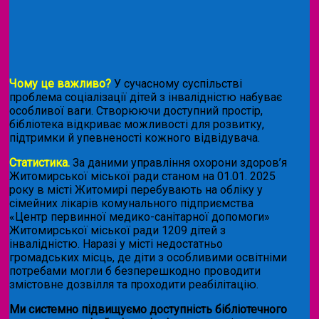
Чому це важливо?
У сучасному суспільстві
проблема соціалізації дітей з інвалідністю набуває
особливої ваги. Створюючи доступний простір,
бібліотека відкриває можливості для розвитку,
підтримки й упевненості кожного відвідувача.
Статистика.
За даними управління охорони здоров’я
Житомирської міської ради станом на 01.01. 2025
року в місті Житомирі перебувають на обліку у
сімейних лікарів комунального підприємства
«Центр первинної медико-санітарної допомоги»
Житомирської міської ради 1209 дітей з
інвалідністю. Наразі у місті недостатньо
громадських місць, де діти з особливими освітніми
потребами могли б безперешкодно проводити
змістовне дозвілля та проходити реабілітацію.
Ми системно підвищуємо доступність бібліотечного