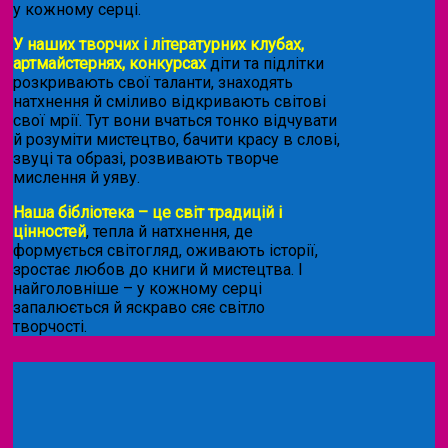
у кожному серці.
У наших творчих і літературних клубах,
артмайстернях, конкурсах
діти та підлітки
розкривають свої таланти, знаходять
натхнення й сміливо відкривають світові
свої мрії. Тут вони вчаться тонко відчувати
й розуміти мистецтво, бачити красу в слові,
звуці та образі, розвивають творче
мислення й уяву.
Наша бібліотека – це світ традицій і
цінностей
, тепла й натхнення, де
формується світогляд, оживають історії,
зростає любов до книги й мистецтва. І
найголовніше – у кожному серці
запалюється й яскраво сяє світло
творчості.