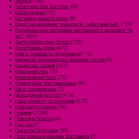
Анонси
(240)
Бібліотека без бар'єрів
(60)
Бібліотекарю
(21)
Біографи нашого краю
(8)
Відділ інноваційних технологій. Цифровий хаб.
(139)
Всеукраїнська програма ментального здоров'я "Ти
як?"
(405)
Дитячі бібліотеки області
(25)
Допитливим дітям
(672)
Книги оживають (аудіокниги)
(16)
Книжкові рекомендації зіркових гостей
(5)
Книжкова скриня
(257)
Краєзнавство
(15)
Краєзнавчий блог
(75)
Літературна Житомирщина
(81)
Ми в соцмережах
(7)
Молодіжний простір
(419)
Наші проєкти та програми
(125)
Нові надходження
(76)
Новини
(3 238)
Природа Полісся
(6)
Про нас
(1)
Проєкти/Програми
(35)
Прогулянка вулицями Житомира
(2)