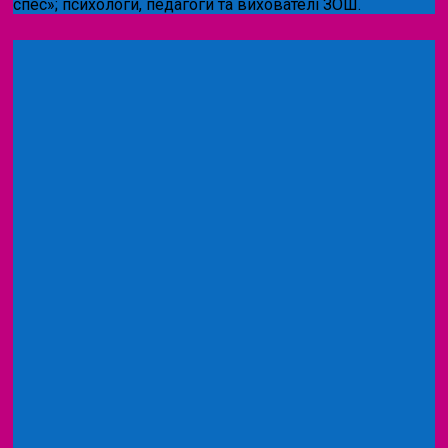
спес»;
психологи, педагоги та вихователі ЗОШ.