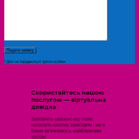
* Дані не передаються третім особам
Скористайтесь нашою
послугою — віртуальна
довідка
Заповніть уважно всі поля,
натисніть кнопку замовити і ми з
Вами зв'яжемось найближчим
часом.