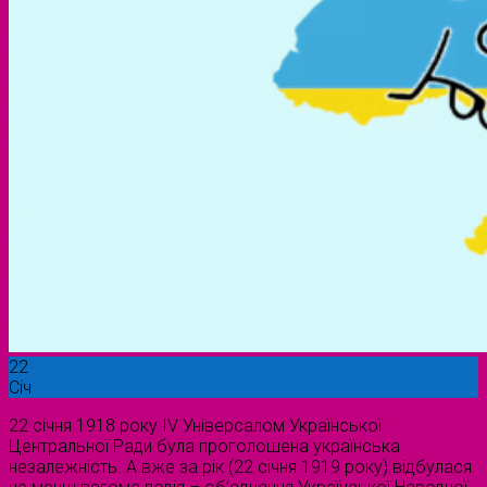
22
Січ
22 січня 1918 року IV Універсалом Української
Центральної Ради була проголошена українська
незалежність. А вже за рік (22 січня 1919 року) відбулася