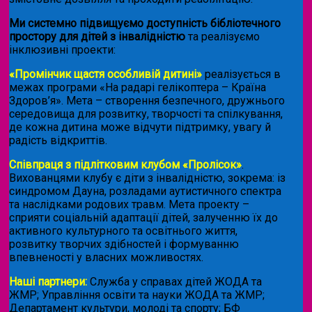
Ми системно підвищуємо доступність бібліотечного
простору для дітей з інвалідністю
та реалізуємо
інклюзивні проекти:
«Промінчик щастя особливій дитині»
реалізується в
межах програми «На радарі гелікоптера – Країна
Здоров’я». Мета – створення безпечного, дружнього
середовища для розвитку, творчості та спілкування,
де кожна дитина може відчути підтримку, увагу й
радість відкриттів.
Співпраця з підлітковим клубом «Пролісок»
.
Вихованцями клубу є діти з інвалідністю, зокрема: із
синдромом Дауна, розладами аутистичного спектра
та наслідками родових травм. Мета проекту –
сприяти соціальній адаптації дітей, залученню їх до
активного культурного та освітнього життя,
розвитку творчих здібностей і формуванню
впевненості у власних можливостях.
Наші партнери:
Служба у справах дітей ЖОДА та
ЖМР; Управління освіти та науки ЖОДА та ЖМР;
Департамент культури, молоді та спорту; БФ