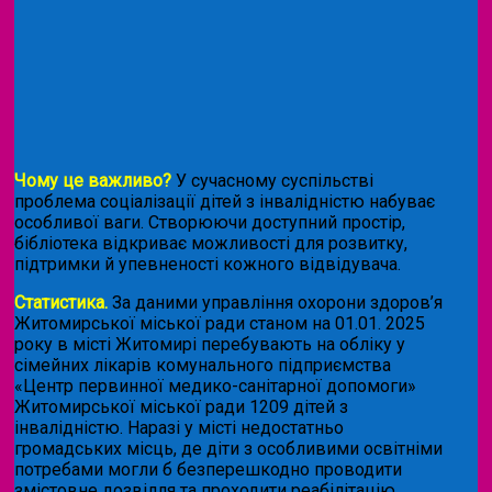
Чому це важливо?
У сучасному суспільстві
проблема соціалізації дітей з інвалідністю набуває
особливої ваги. Створюючи доступний простір,
бібліотека відкриває можливості для розвитку,
підтримки й упевненості кожного відвідувача.
Статистика.
За даними управління охорони здоров’я
Житомирської міської ради станом на 01.01. 2025
року в місті Житомирі перебувають на обліку у
сімейних лікарів комунального підприємства
«Центр первинної медико-санітарної допомоги»
Житомирської міської ради 1209 дітей з
інвалідністю. Наразі у місті недостатньо
громадських місць, де діти з особливими освітніми
потребами могли б безперешкодно проводити
змістовне дозвілля та проходити реабілітацію.