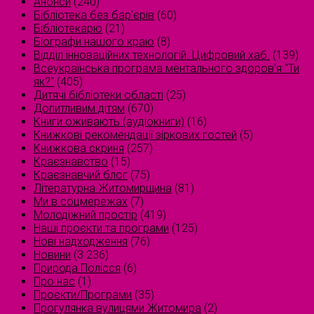
Анонси
(240)
Бібліотека без бар'єрів
(60)
Бібліотекарю
(21)
Біографи нашого краю
(8)
Відділ інноваційних технологій. Цифровий хаб.
(139)
Всеукраїнська програма ментального здоров'я "Ти
як?"
(405)
Дитячі бібліотеки області
(25)
Допитливим дітям
(670)
Книги оживають (аудіокниги)
(16)
Книжкові рекомендації зіркових гостей
(5)
Книжкова скриня
(257)
Краєзнавство
(15)
Краєзнавчий блог
(75)
Літературна Житомирщина
(81)
Ми в соцмережах
(7)
Молодіжний простір
(419)
Наші проєкти та програми
(125)
Нові надходження
(76)
Новини
(3 236)
Природа Полісся
(6)
Про нас
(1)
Проєкти/Програми
(35)
Прогулянка вулицями Житомира
(2)