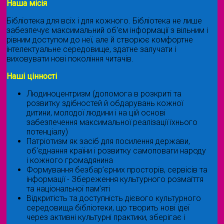
Наша місія
Бібліотека для всіх і для кожного. Бібліотека не лише
забезпечує максимальний об'єм інформації з вільним і
рівним доступом до неї, але й створює комфортне
інтелектуальне середовище, здатне залучати і
виховувати нові покоління читачів.
Наші цінності
Людиноцентризм (допомога в розкриті та
розвитку здібностей й обдарувань кожної
дитини, молодої людини і на цій основі
забезпечення максимальної реалізації їхнього
потенціалу)
Патріотизм як засіб для посилення держави,
об'єднання країни і розвитку самоповаги народу
і кожного громадянина
Формування безбар’єрних просторів, сервісів та
інформації - Збереження культурного розмаїття
та національної пам’яті
Відкритість та доступність дієвого культурного
середовища бібліотеки, що творить нові ідеї
через активні культурні практики, зберігає і