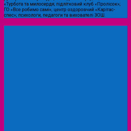
«Турбота та милосердя; підлітковий клуб «Пролісок»;
ГО «Все робимо самі»; центр оздоровчий «Карітас-
спес»;
психологи, педагоги та вихователі ЗОШ.