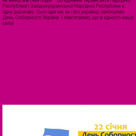
не менш вагома подія – об’єднання Української Народної
Республіки і Західноукраїнської Народної Республіки в
одну державу. Сьогодні ми, як і всі українці, святкуємо
День Соборності України. І пам’ятаємо, що в єдності наша
сила!