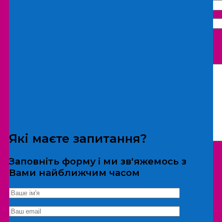
Що бажаєте замовити:
Екскурсія
Локація
Які маєте запитання?
Заповніть форму і ми зв'яжемось з
Вами найближчим часом
*Дані не передаються третім особам
Екскурсія/локація