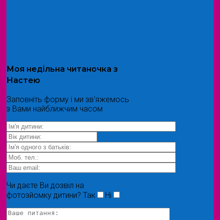
Моя
недільна читаночка
з
Настею
Заповніть форму і ми зв'яжемось
з Вами найближчим часом
Чи даєте Ви дозвіл на
фотозйомку дитини?
Так
Ні