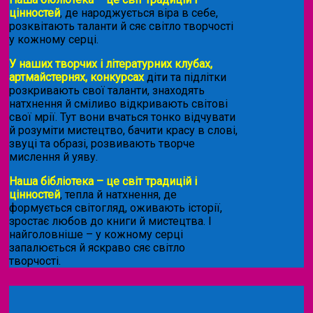
цінностей
, де народжується віра в себе,
розквітають таланти й сяє світло творчості
у кожному серці.
У наших творчих і літературних клубах,
артмайстернях, конкурсах
діти та підлітки
розкривають свої таланти, знаходять
натхнення й сміливо відкривають світові
свої мрії. Тут вони вчаться тонко відчувати
й розуміти мистецтво, бачити красу в слові,
звуці та образі, розвивають творче
мислення й уяву.
Наша бібліотека – це світ традицій і
цінностей
, тепла й натхнення, де
формується світогляд, оживають історії,
зростає любов до книги й мистецтва. І
найголовніше – у кожному серці
запалюється й яскраво сяє світло
творчості.