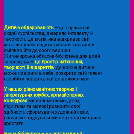
Дитяча обдарованість
–
це справжній
скарб суспільства, джерело інтелекту й
творчості. Це магія, яка відкриває світ
можливостей, надихає мріяти, творити й
сміливо йти до своїх вершин.
Житомирська обласна бібліотека для дітей
та юнацтва –
це простір натхнення,
творчості й відкриттів
, де кожна дитина
може повірити в себе, розкрити свій талант
і зробити перші кроки до великої мрії.
У наших різноманітних творчих і
літературних клубах, артмайстернях,
конкурсах
ми допомагаємо дітям,
підліткам та молоді розкрити свої
здібності, сформувати художній смак,
навчитися відчувати мистецтво й емоційно
зростати.
Наша бібліотека – це світ традицій і