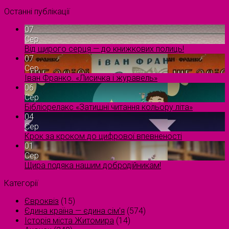
Останні публікації
07
Сер
Від щирого серця — до книжкових полиць!
07
Сер
Іван Франко. «Лисичка і журавель»
06
Сер
Бібліорелакс «Затишні читання кольору літа»
04
Сер
Крок за кроком до цифрової впевненості
01
Сер
Щира подяка нашим добродійникам!
Категорії
Євроквіз
(15)
Єдина країна — єдина сім’я
(574)
Історія міста Житомира
(14)