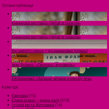
Останні публікації
10
Сер
Книжкова виставка «Читай зі смаком»
10
Сер
Книжкова виставка «Читай зі смаком»
07
Сер
Від щирого серця — до книжкових полиць!
07
Сер
Іван Франко. «Лисичка і журавель»
06
Сер
Бібліорелакс «Затишні читання кольору літа»
Категорії
Євроквіз
(15)
Єдина країна — єдина сім’я
(574)
Історія міста Житомира
(14)