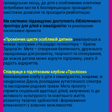
громадських місць, де діти з особливими освітніми
потребами могли б безперешкодно проводити
змістовне дозвілля та проходити реабілітацію.
Ми системно підвищуємо доступність бібліотечного
простору для дітей з інвалідністю
та реалізуємо
інклюзивні проекти:
«Промінчик щастя особливій дитині»
реалізується в
межах програми «На радарі гелікоптера – Країна
Здоров’я». Мета – створення безпечного, дружнього
середовища для розвитку, творчості та спілкування,
де кожна дитина може відчути підтримку, увагу й
радість відкриттів.
Співпраця з підлітковим клубом «Пролісок»
.
Вихованцями клубу є діти з інвалідністю, зокрема: із
синдромом Дауна, розладами аутистичного спектра
та наслідками родових травм. Мета проекту –
сприяти соціальній адаптації дітей, залученню їх до
активного культурного та освітнього життя,
розвитку творчих здібностей і формуванню
впевненості у власних можливостях.