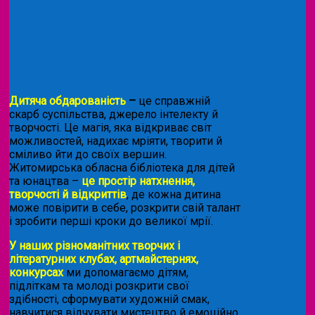
Дитяча обдарованість
–
це справжній
скарб суспільства, джерело інтелекту й
творчості. Це магія, яка відкриває світ
можливостей, надихає мріяти, творити й
сміливо йти до своїх вершин.
Житомирська обласна бібліотека для дітей
та юнацтва –
це простір натхнення,
творчості й відкриттів
, де кожна дитина
може повірити в себе, розкрити свій талант
і зробити перші кроки до великої мрії.
У наших різноманітних творчих і
літературних клубах, артмайстернях,
конкурсах
ми допомагаємо дітям,
підліткам та молоді розкрити свої
здібності, сформувати художній смак,
навчитися відчувати мистецтво й емоційно