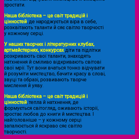
зростати.
Наша бібліотека – це світ традицій і
цінностей
, де народжується віра в себе,
розквітають таланти й сяє світло творчості
у кожному серці.
У наших творчих і літературних клубах,
артмайстернях, конкурсах
діти та підлітки
розкривають свої таланти, знаходять
натхнення й сміливо відкривають світові
свої мрії. Тут вони вчаться тонко відчувати
й розуміти мистецтво, бачити красу в слові,
звуці та образі, розвивають творче
мислення й уяву.
Наша бібліотека – це світ традицій і
цінностей
, тепла й натхнення, де
формується світогляд, оживають історії,
зростає любов до книги й мистецтва. І
найголовніше – у кожному серці
запалюється й яскраво сяє світло
творчості.