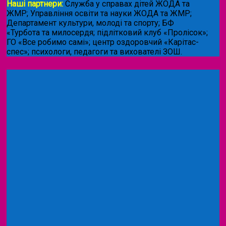
Наші партнери:
Служба у справах дітей ЖОДА та
ЖМР; Управління освіти та науки ЖОДА та ЖМР;
Департамент культури, молоді та спорту; БФ
«Турбота та милосердя; підлітковий клуб «Пролісок»;
ГО «Все робимо самі»; центр оздоровчий «Карітас-
спес»;
психологи, педагоги та вихователі ЗОШ.