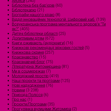
Анонси
(240)
Бібліотека без бар'єрів
(60)
Бібліотекарю
(21)
Біографи нашого краю
(8)
Відділ інноваційних технологій. Цифровий хаб.
(139)
Всеукраїнська програма ментального здоров'я "Ти
як?"
(405)
Дитячі бібліотеки області
(25)
Допитливим дітям
(672)
Книги оживають (аудіокниги)
(16)
Книжкові рекомендації зіркових гостей
(5)
Книжкова скриня
(257)
Краєзнавство
(15)
Краєзнавчий блог
(75)
Літературна Житомирщина
(81)
Ми в соцмережах
(7)
Молодіжний простір
(419)
Наші проєкти та програми
(125)
Нові надходження
(76)
Новини
(3 238)
Природа Полісся
(6)
Про нас
(1)
Проєкти/Програми
(35)
Прогулянка вулицями Житомира
(2)