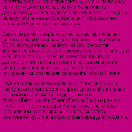
почуттям сорому. Воно приносить біду у сім’ї по всьому
світу. Тому дуже важливо не бути байдужим та
долучатися до активних дій з 25 листопада по 10 грудня у
рідному місті в межах Всеукраїнської інформаційної
кампанії «16 днів проти насильства».
Саме про це ми говорили під час під час інформаційно-
дієвого кола «Проти насильства разом» на платформі
ZOOM зі студентками, майбутніми бібліотекарями
Житомирського фахового коледжу культури та мистецтв
імені Івана Огієнка. Їм були презентовані книги, за
допомогою яких можна говорити про важливі речі з
дівчатками-тінейджерами. Під час інтерактивного
спілкування ми розглядали різноманітні форми їх подачі.
Студентки також спробували себе в ролі дизайнерів
майбутнього уроку добрих справ під час майстер-класу
після обговорення міжнародної ініціативи
#ЩедрийВівторокДіти (#GivingTuesdaySpark) в рамках
глобального руху #ЩедрийВівторок (#GivingTuesday),
направленої на популяризацію благодійності та
формування культури добрих справ серед дітей і підлітків.