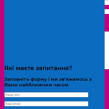
Що бажаєте замовити:
Екскурсія
Локація
Які маєте запитання?
Заповніть форму і ми зв'яжемось з
Вами найближчим часом
*Дані не передаються третім особам
Екскурсія/локація