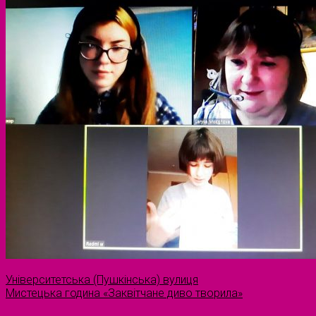
Університетська (Пушкінська) вулиця
Мистецька година «Заквітчане диво творила»