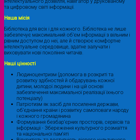
інтелектуального дозвілля, навігатор у друкованому
та цифровому світі інформації.
Наша місія
Бібліотека для всіх і для кожного. Бібліотека не лише
забезпечує максимальний об'єм інформації з вільним і
рівним доступом до неї, але й створює комфортне
інтелектуальне середовище, здатне залучати і
виховувати нові покоління читачів.
Наші цінності
Людиноцентризм (допомога в розкриті та
розвитку здібностей й обдарувань кожної
дитини, молодої людини і на цій основі
забезпечення максимальної реалізації їхнього
потенціалу)
Патріотизм як засіб для посилення держави,
об'єднання країни і розвитку самоповаги народу
і кожного громадянина
Формування безбар’єрних просторів, сервісів та
інформації - Збереження культурного розмаїття
та національної пам’яті
Відкритість та доступність дієвого культурного